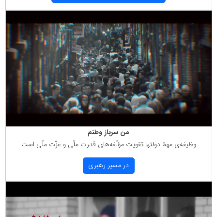
من سرباز وطنم
وظیفه‌ی مهمّ دولتها تقویت مؤلّفه‌های قدرت ملّی و عزّت ملّی است
در مسیر رهبری