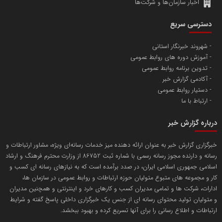
اخبار سازمان‌ها و شرکت‌ها
آهن و فولاد غدیر ایرانیان
دسترسی سریع
تامین آهن اسفنجی تولیدکنندگان فولاد در کشور
شهروند خبرنگار استانی
آموزش دوره های روابط عمومی
پایگاه اطلاع رسانی اعتلای نهادهای مردمی
تدوین برنامه روابط عمومی
مسعودصادقی
آکادمی گزارش خبر
دستیار روابط عمومی
ارتباط با ما
درباره گزارش خبر
خبرگزاری گزارش خبر به عنوان ارائه دهنده میز خدمات رسانه‌ای ویژه، مشاور ارتباطات و
رسانه و دارنده مجوز رسانه رسمی با شماره ثبت 86752 از وزارت محترم فرهنگ و ارشاد
تریبون
اسلامی جمهوری اسلامی ایران، در صدد برآمده است که به نیازهای رسانه ای کسب و
انتشار گسترده محتوا در رسانه گزارش خبر
کار و مجموعه های متبوع متولیان حوزه ارتباطات و روابط عمومی در سازمان ها،
ادارات، شرکت ها و تمامی مدیران کسب و کارهای خرد و اینترنتی و همچنین مدیران
پایگاه اطلاع رسانی دریا و نفت
و متولیان تولید محتوای رسانه ای از جنس یک خبرگزاری داخلی پاسخ گفته و شرایط
محمدعلی کرمعلی
ارتباطات و اطلاع رسانی را برای آنها تسریع کرده و بهبود ببخشد.