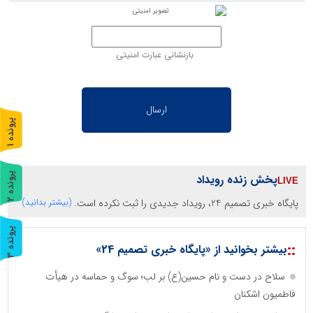
بازنشانی عبارت امنیتی
پ
1
ر
و
ن
د
ه
پ
2
پخش زنده رویداد
پایگاه خبری تصمیم 24، رویداد جدیدی را ثبت نکرده است.
(بیشتر بدانید)
ر
و
ن
د
ه
پ
3
::
بیشتر بخوانید از «پایگاه خبری تصمیم 24»
ر
و
ن
د
ه
سلاح در دست و نام حسین(ع) بر لب؛ سوگ و حماسه در هیأت
فاطمیون اشکنان