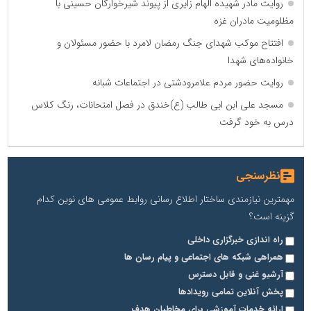
روایت مادر شهیده الهام زایری از پیوند شیرخوارگان حسینی با
مظلومیت مادران غزه
افتتاح موکب شهدای جنگ رمضان لامرد با حضور مسئولان و
خانواده‌های شهدا
روایت حضور مردم علامرودشتی در اجتماعات شبانه
مسجد علی ابن ابی طالب (ع)خندق در فصل امتحانات، رنگ کلاس
درس به خود گرفت
نظرسنجی
مهمترین نیازمندی ساختار اطلاع رسانی روابط عمومی های نوین کدام
گزینه است؟
راه اندازی خبرگزاری داخلی
همراهی شبکه های اجتماعی و پیام رسان ها
آرشیو غنی و قابل دسترس
پخش آنلاین تمامی رویدادها
ارائه خدمات آموزشی برای مخاطیان هدف