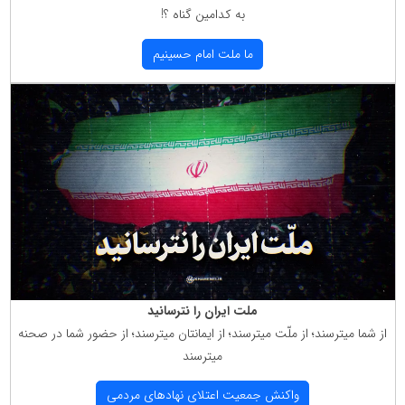
به كدامین گناه ؟!
ما ملت امام حسینیم
ملت ایران را نترسانید
از شما میترسند؛ از ملّت میترسند؛ از ایمانتان میترسند؛ از حضور شما در صحنه
میترسند
واكنش جمعیت اعتلای نهادهای مردمی