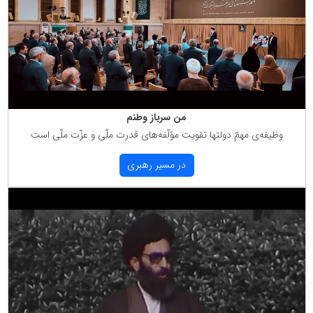
من سرباز وطنم
وظیفه‌ی مهمّ دولتها تقویت مؤلّفه‌های قدرت ملّی و عزّت ملّی است
در مسیر رهبری