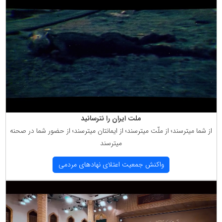
ملت ایران را نترسانید
از شما میترسند؛ از ملّت میترسند؛ از ایمانتان میترسند؛ از حضور شما در صحنه
میترسند
واكنش جمعیت اعتلای نهادهای مردمی