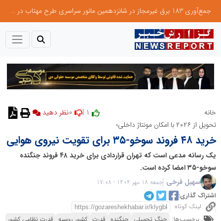
جمع‌آوری 183 برق غیرمجاز در شانزدهمین مانور سراسری طرح مهتاب در استان تهران
0
1 |
خانه
نظر دهید
تحویل از ۲۰۲۶ با امکان مونتاژ داخلی؛
خرید ۴۸ فروند سوخو-۳۵ برای تقویت نیروی هوایی
یک رسانه مدعی است که تهران قراردادی برای خرید ۴۸ فروند جنگنده
سوخو-۳۵ امضا کرده است.
سهیل فرخی
جمعه 18 مهر 1404 - 17:08
اشتراک گذاری:
لینک کوتاه
برچسب‌ها:
جنگ تحمیلی
جنگنده
قدرت
کشور روسیه
قدرت نظامی کشور