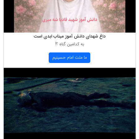
داغ شهدای دانش آموز میناب ابدی است
به كدامین گناه ؟!
ما ملت امام حسینیم