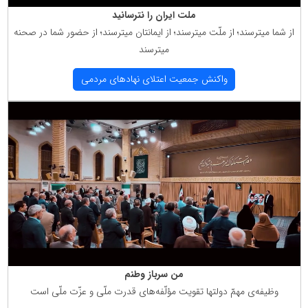
ملت ایران را نترسانید
از شما میترسند؛ از ملّت میترسند؛ از ایمانتان میترسند؛ از حضور شما در صحنه
میترسند
واكنش جمعیت اعتلای نهادهای مردمی
من سرباز وطنم
وظیفه‌ی مهمّ دولتها تقویت مؤلّفه‌های قدرت ملّی و عزّت ملّی است