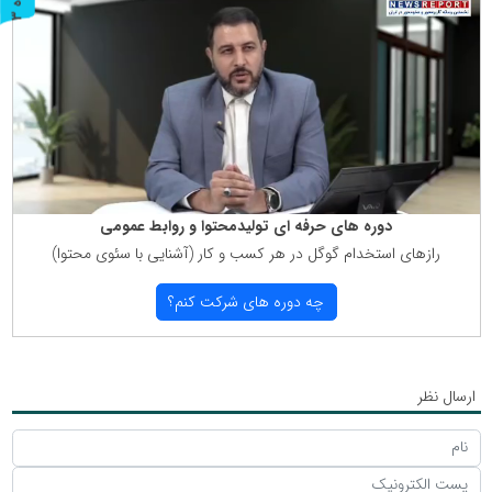
ر
و
ن
د
ه
دوره های حرفه ای تولیدمحتوا و روابط عمومی
رازهای استخدام گوگل در هر كسب و كار (آشنایی با سئوی محتوا)
چه دوره های شركت كنم؟
ارسال نظر