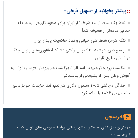
::
بیشتر بخوانید از «سهیل فرخی»
فقط یک شرط از سه شرط! کار ایران برای صعود تاریخی به مرحله
حذفی ساده‌تر از همیشه شد!
تنگه هرمز؛ شاهراهی حیاتی و نماد حاکمیت پایدار ایران
از مین‌های هوشمند تا کابوس راکتی EM-۵۲؛ فناوری‌های پنهان جنگ
در اعماق خلیج فارس
شکست پروژه‌ ترامپ در استرالیا / بازگشت ملی‌پوشان فوتبال بانوان به
آغوش وطن پس از پشیمانی از پناهندگی
حداقل دریافتی ۱۰.۵ میلیون دلاری هر تیم؛ فیفا جزئیات جوایز مالی
جام جهانی ۲۰۲۶ را اعلام کرد
نظرسنجی
مهمترین نیازمندی ساختار اطلاع رسانی روابط عمومی های نوین کدام
گزینه است؟