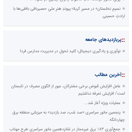
نسیمِ نخلستان» در مسیرِ کربلا؛ پیوندِ هنرِ ملیِ حصیربافی بافقی‌ها با
ارادتِ حسینی
::
پربازدیدهای جامعه
نوآوری و یادگیری دیجیتال؛ کلید تحول در مدیریت مدارس فردا
::
آخرین مطالب
عامل افزایش قبوض برخی مشترکان، عبور از الگوی مصرف در تابستان
است/ افزایش تعرفه نداشتیم
عملیات ویژه آغاز شد...
پنجمین مانور سراسری «صد شب، صد بازدید» به میزبانی منطقه برق
چهاردانگه
جمع‌آوری 183 برق غیرمجاز در شانزدهمین مانور سراسری طرح مهتاب