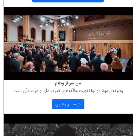
من سرباز وطنم
وظیفه‌ی مهمّ دولتها تقویت مؤلّفه‌های قدرت ملّی و عزّت ملّی است
در مسیر رهبری