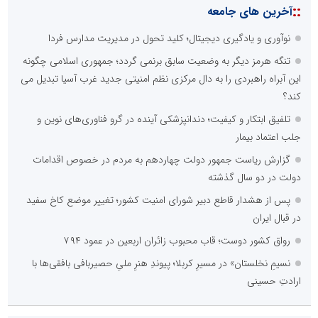
::
آخرین های جامعه
نوآوری و یادگیری دیجیتال؛ کلید تحول در مدیریت مدارس فردا
تنگه هرمز دیگر به وضعیت سابق برنمی گردد؛ جمهوری اسلامی چگونه
این آبراه راهبردی را به دال مرکزی نظم امنیتی جدید غرب آسیا تبدیل می
کند؟
تلفیق ابتکار و کیفیت؛ دندانپزشکی آینده در گرو فناوری‌های نوین و
جلب اعتماد بیمار
گزارش ریاست جمهور دولت چهاردهم به مردم در خصوص اقدامات
دولت در دو سال گذشته
پس از هشدار قاطع دبیر شورای امنیت کشور؛ تغییر موضع کاخ سفید
در قبال ایران
رواق کشور دوست؛ قاب محبوب زائران اربعین در عمود ۷۹۴
نسیمِ نخلستان» در مسیرِ کربلا؛ پیوندِ هنرِ ملیِ حصیربافی بافقی‌ها با
ارادتِ حسینی