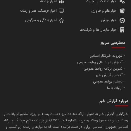
اخبار صنعت و تجارت
اخبار جامعه
اخبار علم و فناوری
اخبار فرهنگ، هنر و رسانه
اخبار ورزش
اخبار زندگی و سرگرمی
اخبار سازمان‌ها و شرکت‌ها
آهن و فولاد غدیر ایرانیان
دسترسی سریع
تامین آهن اسفنجی تولیدکنندگان فولاد در کشور
شهروند خبرنگار استانی
آموزش دوره های روابط عمومی
پایگاه اطلاع رسانی اعتلای نهادهای مردمی
تدوین برنامه روابط عمومی
مسعودصادقی
آکادمی گزارش خبر
دستیار روابط عمومی
ارتباط با ما
درباره گزارش خبر
خبرگزاری گزارش خبر به عنوان ارائه دهنده میز خدمات رسانه‌ای ویژه، مشاور ارتباطات و
رسانه و دارنده مجوز رسانه رسمی با شماره ثبت 86752 از وزارت محترم فرهنگ و ارشاد
تریبون
اسلامی جمهوری اسلامی ایران، در صدد برآمده است که به نیازهای رسانه ای کسب و