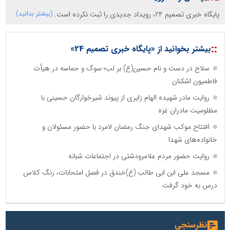
پایگاه خبری تصمیم 24، رویداد جدیدی را ثبت نکرده است.
(بیشتر بدانید)
::
بیشتر بخوانید از «پایگاه خبری تصمیم 24»
سلاح در دست و نام حسین(ع) بر لب؛ سوگ و حماسه در هیأت
فاطمیون اشکنان
روایت مادر شهیده الهام زایری از پیوند شیرخوارگان حسینی با
مظلومیت مادران غزه
افتتاح موکب شهدای جنگ رمضان لامرد با حضور مسئولان و
خانواده‌های شهدا
روایت حضور مردم علامرودشتی در اجتماعات شبانه
مسجد علی ابن ابی طالب (ع)خندق در فصل امتحانات، رنگ کلاس
درس به خود گرفت
نظرسنجی