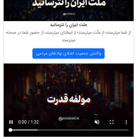
ملت ایران را نترسانید
از شما میترسند؛ از ملّت میترسند؛ از ایمانتان میترسند؛ از حضور شما در صحنه
میترسند
واكنش جمعیت اعتلای نهادهای مردمی