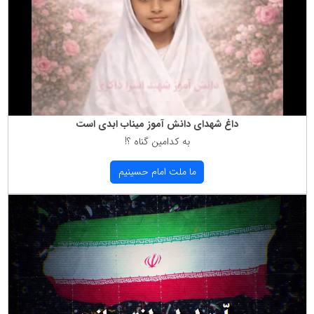
داغ شهدای دانش آموز میناب ابدی است
به كدامین گناه ؟!
ما ملت امام حسینیم