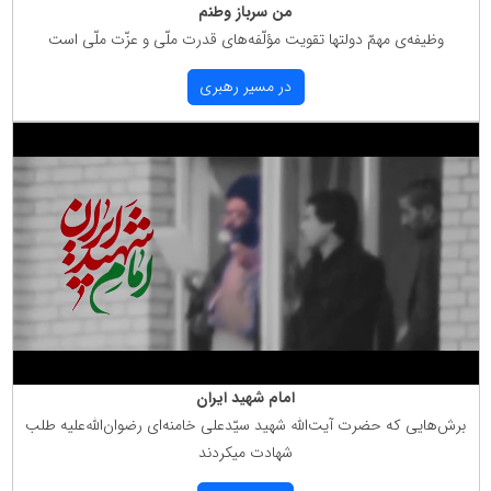
من سرباز وطنم
وظیفه‌ی مهمّ دولتها تقویت مؤلّفه‌های قدرت ملّی و عزّت ملّی است
در مسیر رهبری
امام شهید ایران
برش‌هایی كه حضرت آیت‌الله شهید سیّدعلی خامنه‌ای رضوان‌الله‌علیه طلب
شهادت میكردند