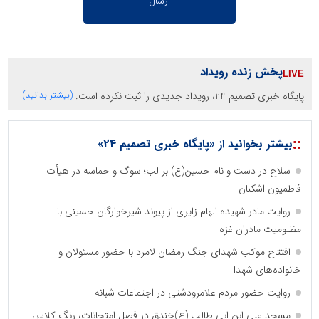
پخش زنده رویداد
پایگاه خبری تصمیم 24، رویداد جدیدی را ثبت نکرده است.
(بیشتر بدانید)
::
بیشتر بخوانید از «پایگاه خبری تصمیم 24»
سلاح در دست و نام حسین(ع) بر لب؛ سوگ و حماسه در هیأت
فاطمیون اشکنان
روایت مادر شهیده الهام زایری از پیوند شیرخوارگان حسینی با
مظلومیت مادران غزه
افتتاح موکب شهدای جنگ رمضان لامرد با حضور مسئولان و
خانواده‌های شهدا
روایت حضور مردم علامرودشتی در اجتماعات شبانه
مسجد علی ابن ابی طالب (ع)خندق در فصل امتحانات، رنگ کلاس