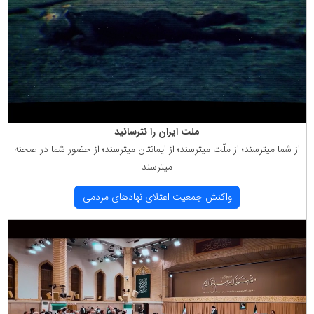
ملت ایران را نترسانید
از شما میترسند؛ از ملّت میترسند؛ از ایمانتان میترسند؛ از حضور شما در صحنه
میترسند
واكنش جمعیت اعتلای نهادهای مردمی