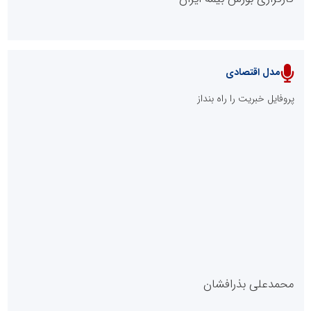
مدل اقتصادی
پایگاه خبری نهضت ملی مسکن
پروفایل خبریت را راه بنداز
سازمان بورس و اوراق بهادار
مرجع اخبار موثق در بازارسرمایه
پایگاه خبری گفتمان یزد
محمدعلی بذرافشان