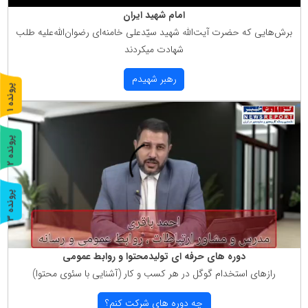
امام شهید ایران
برش‌هایی كه حضرت آیت‌الله شهید سیّدعلی خامنه‌ای رضوان‌الله‌علیه طلب
شهادت میكردند
رهبر شهیدم
پ
1
ر
و
ن
د
ه
پ
2
ر
و
ن
د
ه
پ
3
ر
و
ن
د
ه
دوره های حرفه ای تولیدمحتوا و روابط عمومی
رازهای استخدام گوگل در هر كسب و كار (آشنایی با سئوی محتوا)
چه دوره های شركت كنم؟