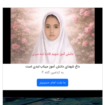
داغ شهدای دانش آموز میناب ابدی است
به كدامین گناه ؟!
ما ملت امام حسینیم