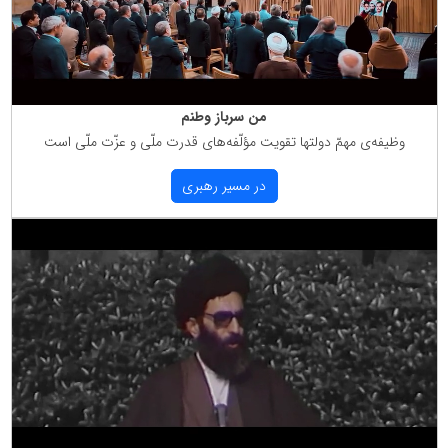
من سرباز وطنم
وظیفه‌ی مهمّ دولتها تقویت مؤلّفه‌های قدرت ملّی و عزّت ملّی است
در مسیر رهبری