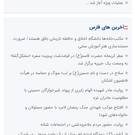
عملیات ویژه آغاز شد...
::
آخرین های فارس
مکتب‌خانه‌ها دانشگاهِ اخلاق و حافظه تاریخی بافق هستند/ ضرورت
مستندسازی هنرِ آموزش سنتی
عطر کریمانه حضرت قاسم(ع) در قیامدشت پیچید؛ سفره «مشکل‌گشا»
به وسعت یک خیریه برگزار شد
سلاح در دست و نام حسین(ع) بر لب؛ سوگ و حماسه در هیأت
فاطمیون اشکنان
روایت مادر شهیده الهام زایری از پیوند شیرخوارگان حسینی با
مظلومیت مادران غزه
افتتاح موکب شهدای جنگ رمضان لامرد با حضور مسئولان و
خانواده‌های شهدا
روایت حضور مردم علامرودشتی در اجتماعات شبانه
کشف 169 دستگاه استخراج رمزارز از یک واحد صنعتی در شهرک