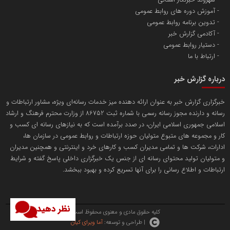
آموزش دوره های روابط عمومی
پایگاه اطلاع رسانی اعتلای نهادهای مردمی
تدوین برنامه روابط عمومی
مسعودصادقی
آکادمی گزارش خبر
دستیار روابط عمومی
ارتباط با ما
درباره گزارش خبر
خبرگزاری گزارش خبر به عنوان ارائه دهنده میز خدمات رسانه‌ای ویژه، مشاور ارتباطات و
رسانه و دارنده مجوز رسانه رسمی با شماره ثبت 86752 از وزارت محترم فرهنگ و ارشاد
تریبون
اسلامی جمهوری اسلامی ایران، در صدد برآمده است که به نیازهای رسانه ای کسب و
انتشار گسترده محتوا در رسانه گزارش خبر
کار و مجموعه های متبوع متولیان حوزه ارتباطات و روابط عمومی در سازمان ها،
ادارات، شرکت ها و تمامی مدیران کسب و کارهای خرد و اینترنتی و همچنین مدیران
پایگاه اطلاع رسانی دریا و نفت
و متولیان تولید محتوای رسانه ای از جنس یک خبرگزاری داخلی پاسخ گفته و شرایط
محمدعلی کرمعلی
ارتباطات و اطلاع رسانی را برای آنها تسریع کرده و بهبود ببخشد.
نظر دهید
کلیه حقوق مادی و معنوی محفوظ است.
| طراحی و توسعه:
آما ویرای کیان