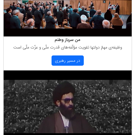
من سرباز وطنم
وظیفه‌ی مهمّ دولتها تقویت مؤلّفه‌های قدرت ملّی و عزّت ملّی است
در مسیر رهبری