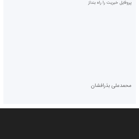
پایگاه آموزشی احمد باقری
مدل سازمانی
با دستیار روابط عمومی صاحب رسانه شوید
روابط عمومی خبرگزاری گزارش خبر