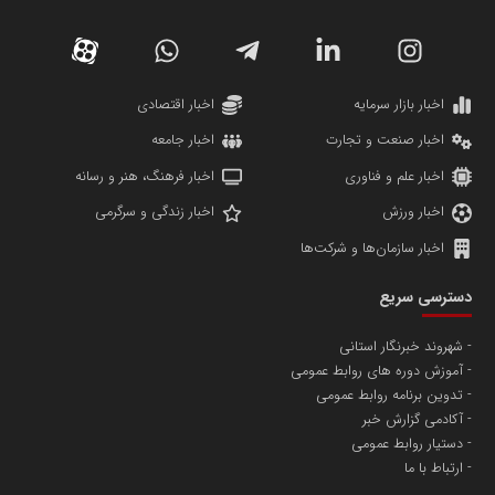
کارگزاری بورس بیمه ایران
مدل اقتصادی
پایگاه خبری نهضت ملی مسکن
پروفایل خبریت را راه بنداز
سازمان بورس و اوراق بهادار
مرجع اخبار موثق در بازارسرمایه