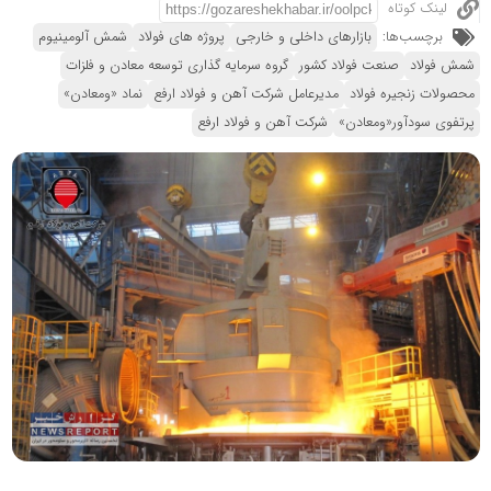
لینک کوتاه
برچسب‌ها:
بازارهای داخلی و خارجی
پروژه های فولاد
شمش آلومینیوم
شمش فولاد
صنعت فولاد کشور
گروه سرمایه گذاری توسعه معادن و فلزات
محصولات زنجیره فولاد
مدیرعامل شرکت آهن و فولاد ارفع
نماد «ومعادن»
پرتفوی سودآور«ومعادن»
شرکت آهن و فولاد ارفع