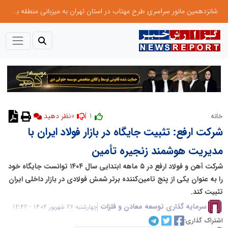
شانزدهمین مانور سراسری طرح مهتاب در استان تهران به میزبانی منطقه برق لواسان
0
1 |
خانه
نظر دهید
شرکت ارفع: تثبیت جایگاه در بازار فولاد ایران با
مدیریت هوشمند زنجیره تأمین
شرکت آهن و فولاد ارفع در ۵ ماهه ابتدایی سال ۱۴۰۴ توانست جایگاه خود
را به عنوان یکی از پنج تامین‌کننده برتر شمش فولادی در بازار داخلی ایران
تثبیت کند.
سرمایه گذاری توسعه معادن و فلزات
چهارشنبه 26 شهریور 1404 - 12:42
اشتراک گذاری: