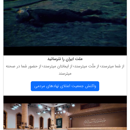
ملت ایران را نترسانید
از شما میترسند؛ از ملّت میترسند؛ از ایمانتان میترسند؛ از حضور شما در صحنه
میترسند
واكنش جمعیت اعتلای نهادهای مردمی