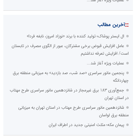
عملیات ویژه آغاز شد...
پنجمین مانور سراسری «صد شب، صد بازدید» به میزبانی منطقه برق
چهاردانگه
جمع‌آوری 183 برق غیرمجاز در شانزدهمین مانور سراسری طرح مهتاب
در استان تهران
شانزدهمین مانور سراسری طرح مهتاب در استان تهران به میزبانی
منطقه برق لواسان
روشنایی مسجد، امانتی برای عبادت
::
پربازدیدهای صنعت و تجارت
نوآوری و خلاقیت در آموزش رانندگی؛ سرمایه‌گذاری هوشمندانه برای
کاهش آسیب‌های اجتماعی و ارتقای ایمنی جامعه
بخش اول گفت‌وگوی رئیس‌جمهور پزشکیان با مردم
درخشش شرکت توزیع نیروی برق استان تهران در ارزیابی نظارت عالیه
بهام توانیر