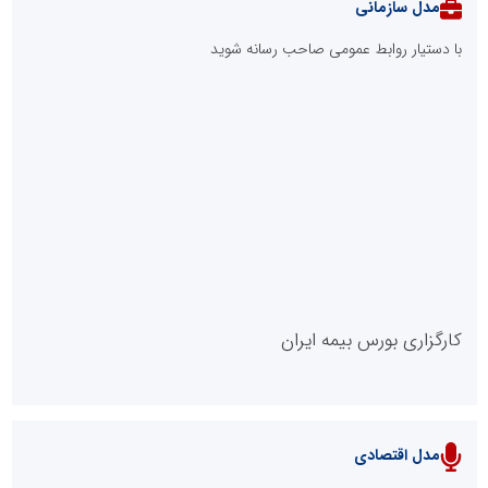
چهاردانگه
جمع‌آوری 183 برق غیرمجاز در شانزدهمین مانور سراسری طرح مهتاب
در استان تهران
شانزدهمین مانور سراسری طرح مهتاب در استان تهران به میزبانی
منطقه برق لواسان
پیمان مکه؛ مثلث امنیتی جدید در اطراف ایران
مدل VIP
پایگاه خبریت را راه بنداز