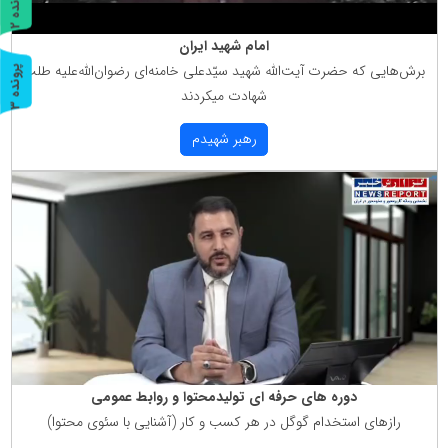
پ
2
ر
و
ن
د
ه
امام شهید ایران
برش‌هایی كه حضرت آیت‌الله شهید سیّدعلی خامنه‌ای رضوان‌الله‌علیه طلب
پ
3
شهادت میكردند
ر
و
ن
د
ه
رهبر شهیدم
دوره های حرفه ای تولیدمحتوا و روابط عمومی
رازهای استخدام گوگل در هر كسب و كار (آشنایی با سئوی محتوا)