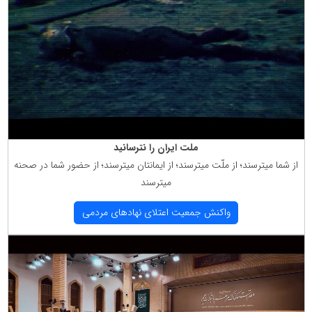
ملت ایران را نترسانید
از شما میترسند؛ از ملّت میترسند؛ از ایمانتان میترسند؛ از حضور شما در صحنه
میترسند
واكنش جمعیت اعتلای نهادهای مردمی