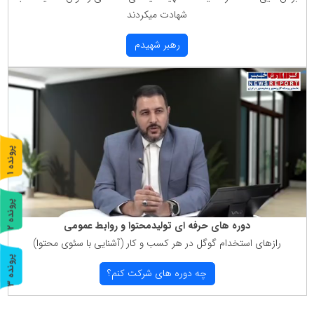
شهادت میكردند
رهبر شهیدم
پ
1
ر
و
ن
د
ه
پ
2
دوره های حرفه ای تولیدمحتوا و روابط عمومی
ر
و
ن
د
ه
رازهای استخدام گوگل در هر كسب و كار (آشنایی با سئوی محتوا)
پ
3
چه دوره های شركت كنم؟
ر
و
ن
د
ه