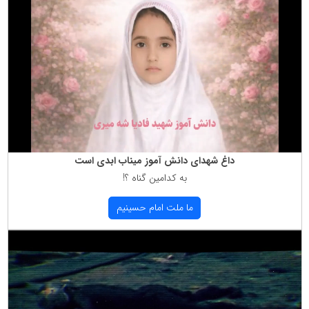
داغ شهدای دانش آموز میناب ابدی است
به كدامین گناه ؟!
ما ملت امام حسینیم