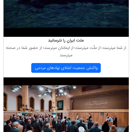
ملت ایران را نترسانید
از شما میترسند؛ از ملّت میترسند؛ از ایمانتان میترسند؛ از حضور شما در صحنه
میترسند
واكنش جمعیت اعتلای نهادهای مردمی