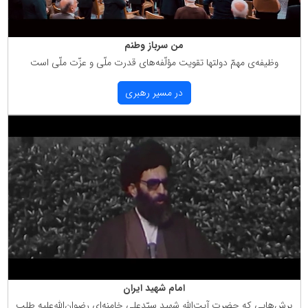
من سرباز وطنم
وظیفه‌ی مهمّ دولتها تقویت مؤلّفه‌های قدرت ملّی و عزّت ملّی است
در مسیر رهبری
امام شهید ایران
برش‌هایی كه حضرت آیت‌الله شهید سیّدعلی خامنه‌ای رضوان‌الله‌علیه طلب