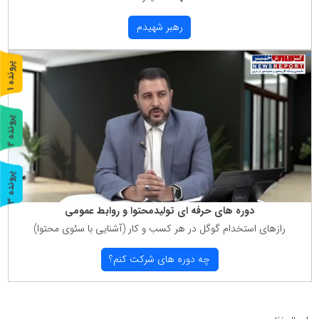
رهبر شهیدم
پ
1
ر
و
ن
د
ه
پ
2
ر
و
ن
د
ه
پ
3
ر
و
ن
د
ه
دوره های حرفه ای تولیدمحتوا و روابط عمومی
رازهای استخدام گوگل در هر كسب و كار (آشنایی با سئوی محتوا)
چه دوره های شركت كنم؟