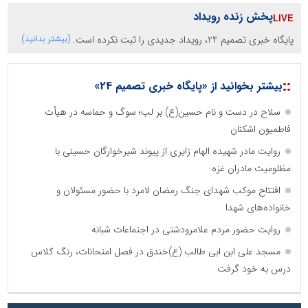
پخش زنده رویداد
پایگاه خبری تصمیم 24، رویداد جدیدی را ثبت نکرده است.
(بیشتر بدانید)
::
بیشتر بخوانید از «پایگاه خبری تصمیم 24»
سلاح در دست و نام حسین(ع) بر لب؛ سوگ و حماسه در هیأت
فاطمیون اشکنان
روایت مادر شهیده الهام زایری از پیوند شیرخوارگان حسینی با
مظلومیت مادران غزه
افتتاح موکب شهدای جنگ رمضان لامرد با حضور مسئولان و
خانواده‌های شهدا
روایت حضور مردم علامرودشتی در اجتماعات شبانه
مسجد علی ابن ابی طالب (ع)خندق در فصل امتحانات، رنگ کلاس
درس به خود گرفت