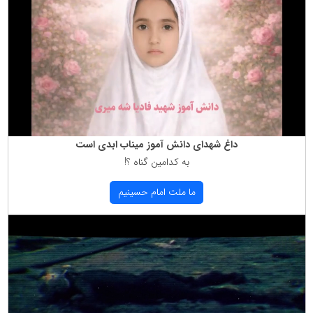
داغ شهدای دانش آموز میناب ابدی است
به كدامین گناه ؟!
ما ملت امام حسینیم