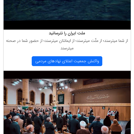
ملت ایران را نترسانید
از شما میترسند؛ از ملّت میترسند؛ از ایمانتان میترسند؛ از حضور شما در صحنه
میترسند
واكنش جمعیت اعتلای نهادهای مردمی