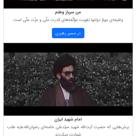
من سرباز وطنم
وظیفه‌ی مهمّ دولتها تقویت مؤلّفه‌های قدرت ملّی و عزّت ملّی است
در مسیر رهبری
امام شهید ایران
برش‌هایی كه حضرت آیت‌الله شهید سیّدعلی خامنه‌ای رضوان‌الله‌علیه طلب
شهادت میكردند