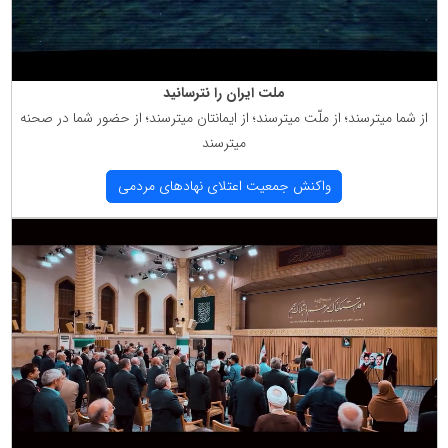
ملت ایران را نترسانید
از شما میترسند؛ از ملّت میترسند؛ از ایمانتان میترسند؛ از حضور شما در صحنه
میترسند
واكنش جمعیت اعتلای نهادهای مردمی