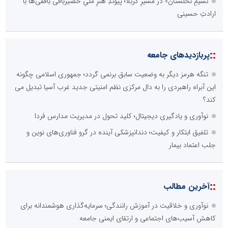
نسیمِ نخلستان» در مسیرِ کربلا؛ پیوندِ هنرِ ملیِ حصیربافی بافقی‌ها با
ارادتِ حسینی
::
پربازدیدهای جامعه
تنگه هرمز دیگر به وضعیت سابق برنمی گردد؛ جمهوری اسلامی چگونه
این آبراه راهبردی را به دال مرکزی نظم امنیتی جدید غرب آسیا تبدیل می
کند؟
نوآوری و یادگیری دیجیتال؛ کلید تحول در مدیریت مدارس فردا
تلفیق ابتکار و کیفیت؛ دندانپزشکی آینده در گرو فناوری‌های نوین و
جلب اعتماد بیمار
::
آخرین مطالب
نوآوری و خلاقیت در آموزش رانندگی؛ سرمایه‌گذاری هوشمندانه برای
کاهش آسیب‌های اجتماعی و ارتقای ایمنی جامعه