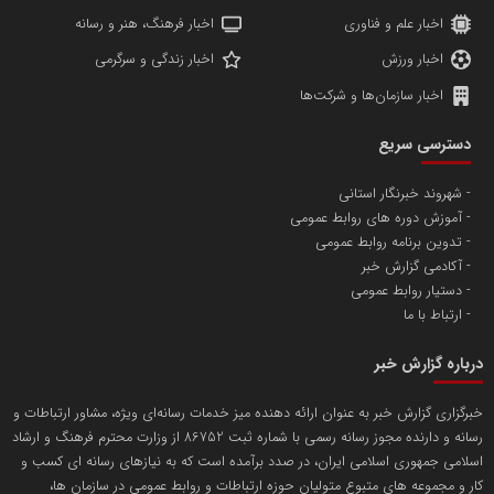
اخبار علم و فناوری
اخبار فرهنگ، هنر و رسانه
اخبار ورزش
اخبار زندگی و سرگرمی
اخبار سازمان‌ها و شرکت‌ها
آهن و فولاد غدیر ایرانیان
دسترسی سریع
تامین آهن اسفنجی تولیدکنندگان فولاد در کشور
شهروند خبرنگار استانی
آموزش دوره های روابط عمومی
پایگاه اطلاع رسانی اعتلای نهادهای مردمی
تدوین برنامه روابط عمومی
مسعودصادقی
آکادمی گزارش خبر
دستیار روابط عمومی
ارتباط با ما
درباره گزارش خبر
خبرگزاری گزارش خبر به عنوان ارائه دهنده میز خدمات رسانه‌ای ویژه، مشاور ارتباطات و
رسانه و دارنده مجوز رسانه رسمی با شماره ثبت 86752 از وزارت محترم فرهنگ و ارشاد
تریبون
اسلامی جمهوری اسلامی ایران، در صدد برآمده است که به نیازهای رسانه ای کسب و
انتشار گسترده محتوا در رسانه گزارش خبر
کار و مجموعه های متبوع متولیان حوزه ارتباطات و روابط عمومی در سازمان ها،