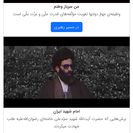
من سرباز وطنم
وظیفه‌ی مهمّ دولتها تقویت مؤلّفه‌های قدرت ملّی و عزّت ملّی است
در مسیر رهبری
امام شهید ایران
برش‌هایی كه حضرت آیت‌الله شهید سیّدعلی خامنه‌ای رضوان‌الله‌علیه طلب
شهادت میكردند