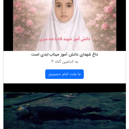
داغ شهدای دانش آموز میناب ابدی است
به كدامین گناه ؟!
ما ملت امام حسینیم