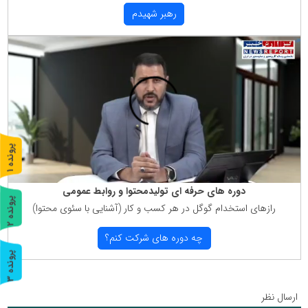
رهبر شهیدم
پ
1
ر
و
ن
د
ه
دوره های حرفه ای تولیدمحتوا و روابط عمومی
پ
2
رازهای استخدام گوگل در هر كسب و كار (آشنایی با سئوی محتوا)
ر
و
ن
د
ه
چه دوره های شركت كنم؟
پ
3
ر
و
ن
د
ه
ارسال نظر