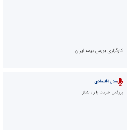
روابط عمومی خبرگزاری گزارش خبر
کارگزاری بورس بیمه ایران
مدل اقتصادی
پایگاه خبری نهضت ملی مسکن
پروفایل خبریت را راه بنداز
سازمان بورس و اوراق بهادار