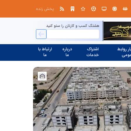
صنعت چوب؛ هنر، خلاقیت و اشتغال در کنار هم، که برای بقا نیازمند پشتیبانی از کالای ایرانی است
پخش زنده
هشتگ کسب و کارتان را سئو کنید
ر روابط
اشتراک
درباره
ارتباط با
ومی
خدمات
ما
ما