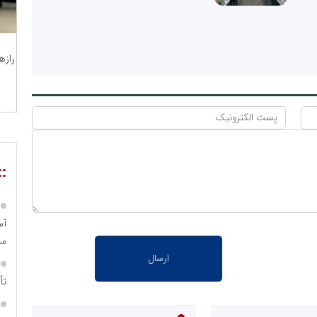
رازه
::
مس
تأ