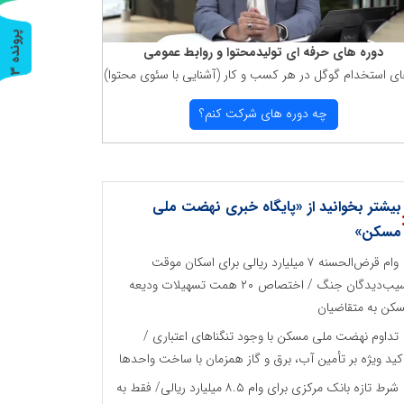
پ
3
دوره های حرفه ای تولیدمحتوا و روابط عمومی
ای استخدام گوگل در هر كسب و كار (آشنایی با سئوی محتوا)
ر
و
ن
د
ه
چه دوره های شركت كنم؟
بیشتر بخوانید از «پایگاه خبری نهضت ملی
مسکن»
وام قرض‌الحسنه ۷ میلیارد ریالی برای اسکان موقت
آسیب‌دیدگان جنگ / اختصاص ۲۰ همت تسهیلات ودیعه
کن به متقاضیان
تداوم نهضت ملی مسکن با وجود تنگناهای اعتباری /
کید ویژه بر تأمین آب، برق و گاز همزمان با ساخت واحدها
شرط تازه بانک مرکزی برای وام ۸.۵ میلیارد ریالی/ فقط به