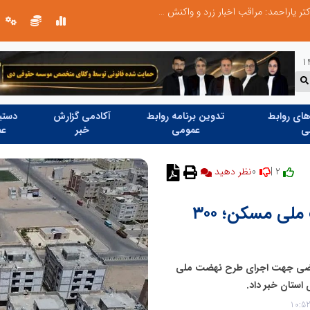
طرحواره های فعال شده در پساجنگ؛ هشدار دکتر یاراحمد: مراقب اخبار زرد و واکنش های هیجانی باشید
ای روابط
تدوین برنامه روابط
آکادمی گزارش
دستیا
ی
عمومی
خبر
عم
0
2 |
نظر دهید
تامین ۷۰۹ هکتار زمین برای نهضت ملی مسکن؛ ۳۰۰
زی استان سمنان از تامین ۷۰۹ هکتار اراضی جهت اجرای طرح نهضت ملی