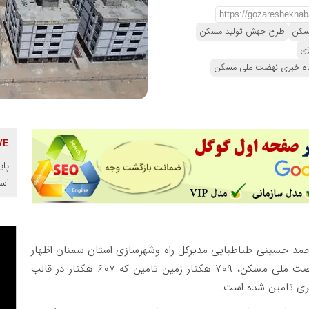
سکن
طرح جهش تولید مسکن
زی
اه خبری نهضت ملی مسکن
پای
اس
مد حسینی طباطبایی مدیرکل راه وشهرسازی استان سمنان اظهار
کرد: از ابتدای تصویب قانون جهش تولید مسکن و نهضت ملی مسکن، ۷۰۹ هکتار زمین تامین که ۶۰۷ هکتار در قالب