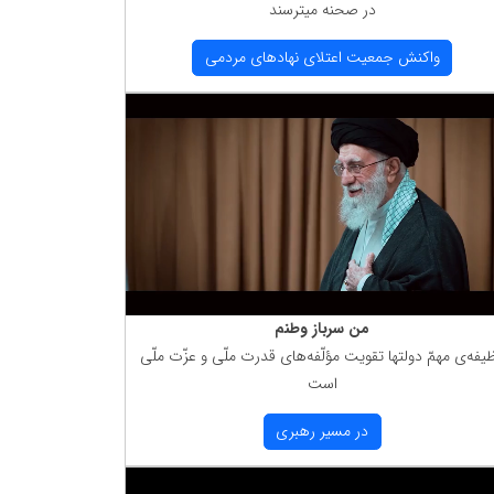
در صحنه میترسند
واكنش جمعیت اعتلای نهادهای مردمی
من سرباز وطنم
یفه‌ی مهمّ دولتها تقویت مؤلّفه‌های قدرت ملّی و عزّت ملّی
است
در مسیر رهبری