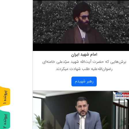
امام شهید ایران
برش‌هایی كه حضرت آیت‌الله شهید سیّدعلی خامنه‌ای
رضوان‌الله‌علیه طلب شهادت میكردند
رهبر شهیدم
پ
1
ر
و
ن
د
ه
پ
2
ر
و
ن
د
ه