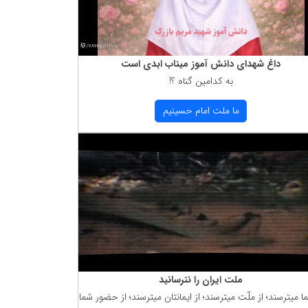
داغ شهدای دانش آموز میناب ابدی است
به كدامین گناه ؟!
ما ملت امام حسینیم
ملت ایران را نترسانید
ما میترسند؛ از ملّت میترسند؛ از ایمانتان میترسند؛ از حضور شما