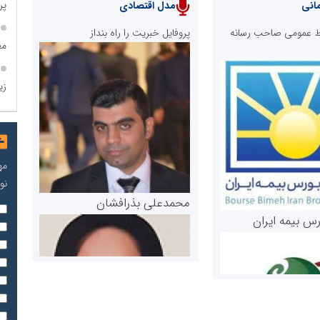
پروژه
انی
مدل اقتصادی
ابط عمومی صاحب رسانه
پروفایل خبریت را راه بنداز
مع
زی
مه
نو
محمدعلی بذرافشان
رس بیمه ایران