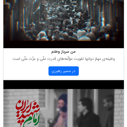
من سرباز وطنم
وظیفه‌ی مهمّ دولتها تقویت مؤلّفه‌های قدرت ملّی و عزّت ملّی است
در مسیر رهبری