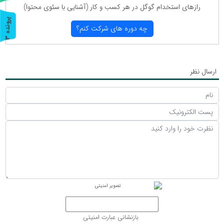
رازهای استخدام گوگل در هر كسب و كار (آشنایی با سئوی محتوا)
پ
3
چه دوره های شركت كنم؟
ر
و
ن
د
ه
ارسال نظر
بازنشانی عبارت امنیتی