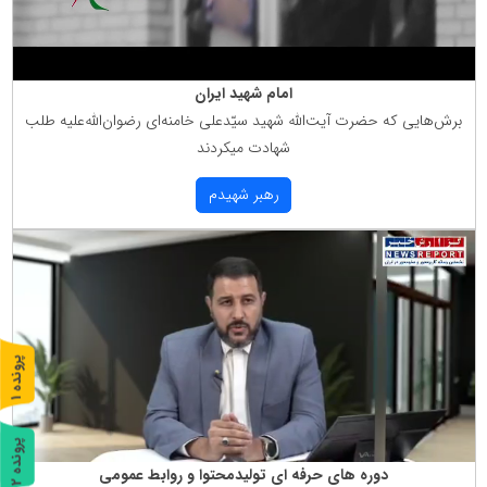
امام شهید ایران
برش‌هایی كه حضرت آیت‌الله شهید سیّدعلی خامنه‌ای رضوان‌الله‌علیه طلب
شهادت میكردند
رهبر شهیدم
پ
1
ر
و
ن
د
ه
پ
2
دوره های حرفه ای تولیدمحتوا و روابط عمومی
ر
و
ن
د
ه