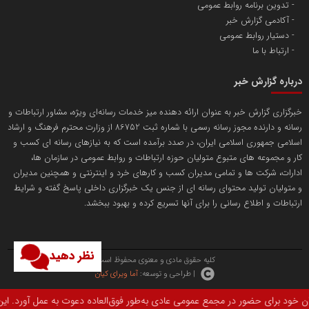
پایگاه اطلاع رسانی اعتلای نهادهای مردمی
تدوین برنامه روابط عمومی
مسعودصادقی
آکادمی گزارش خبر
دستیار روابط عمومی
ارتباط با ما
درباره گزارش خبر
خبرگزاری گزارش خبر به عنوان ارائه دهنده میز خدمات رسانه‌ای ویژه، مشاور ارتباطات و
رسانه و دارنده مجوز رسانه رسمی با شماره ثبت 86752 از وزارت محترم فرهنگ و ارشاد
تریبون
اسلامی جمهوری اسلامی ایران، در صدد برآمده است که به نیازهای رسانه ای کسب و
انتشار گسترده محتوا در رسانه گزارش خبر
کار و مجموعه های متبوع متولیان حوزه ارتباطات و روابط عمومی در سازمان ها،
ادارات، شرکت ها و تمامی مدیران کسب و کارهای خرد و اینترنتی و همچنین مدیران
پایگاه اطلاع رسانی دریا و نفت
و متولیان تولید محتوای رسانه ای از جنس یک خبرگزاری داخلی پاسخ گفته و شرایط
محمدعلی کرمعلی
ارتباطات و اطلاع رسانی را برای آنها تسریع کرده و بهبود ببخشد.
نظر دهید
کلیه حقوق مادی و معنوی محفوظ است.
| طراحی و توسعه:
آما ویرای کیان
 در محل مؤسسه لغت‌نامه دهخدا، تالار دکتر محمود افشار برگزار می‌شود.