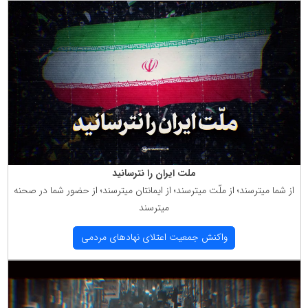
ملت ایران را نترسانید
از شما میترسند؛ از ملّت میترسند؛ از ایمانتان میترسند؛ از حضور شما در صحنه
میترسند
واكنش جمعیت اعتلای نهادهای مردمی