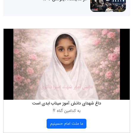
داغ شهدای دانش آموز میناب ابدی است
به كدامین گناه ؟!
ما ملت امام حسینیم