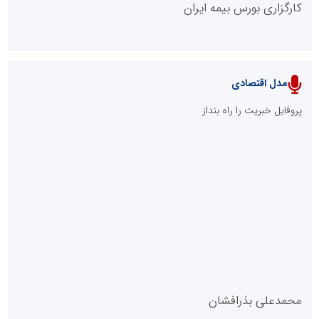
کارگزاری بورس بیمه ایران
مدل اقتصادی
پایگاه خبری نهضت ملی مسکن
پروفایل خبریت را راه بنداز
سازمان بورس و اوراق بهادار
مرجع اخبار موثق در بازارسرمایه
پایگاه خبری گفتمان یزد
محمدعلی بذرافشان