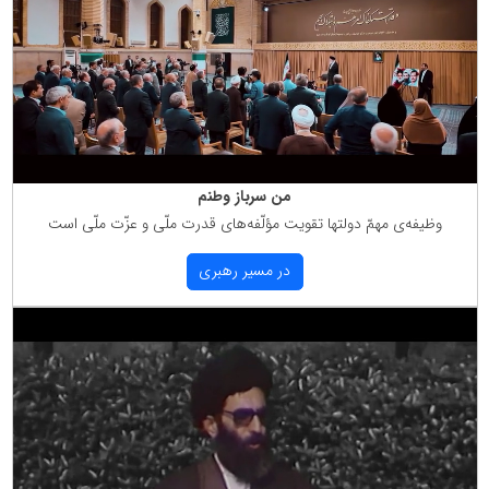
من سرباز وطنم
وظیفه‌ی مهمّ دولتها تقویت مؤلّفه‌های قدرت ملّی و عزّت ملّی است
در مسیر رهبری