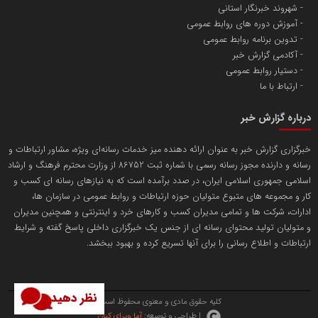
شهروند خبرنگار استانی
آموزش دوره های روابط عمومی
پایگاه اطلاع رسانی اعتلای نهادهای مردمی
تدوین برنامه روابط عمومی
مسعودصادقی
آکادمی گزارش خبر
دستیار روابط عمومی
ارتباط با ما
درباره گزارش خبر
خبرگزاری گزارش خبر به عنوان ارائه دهنده میز خدمات رسانه‌ای ویژه، مشاور ارتباطات و
رسانه و دارنده مجوز رسانه رسمی با شماره ثبت 86752 از وزارت محترم فرهنگ و ارشاد
تریبون
اسلامی جمهوری اسلامی ایران، در صدد برآمده است که به نیازهای رسانه ای کسب و
انتشار گسترده محتوا در رسانه گزارش خبر
کار و مجموعه های متبوع متولیان حوزه ارتباطات و روابط عمومی در سازمان ها،
ادارات، شرکت ها و تمامی مدیران کسب و کارهای خرد و اینترنتی و همچنین مدیران
پایگاه اطلاع رسانی دریا و نفت
و متولیان تولید محتوای رسانه ای از جنس یک خبرگزاری داخلی پاسخ گفته و شرایط
محمدعلی کرمعلی
ارتباطات و اطلاع رسانی را برای آنها تسریع کرده و بهبود ببخشد.
نظر دهید
کلیه حقوق مادی و معنوی محفوظ است.
| طراحی و توسعه:
آما ویرای کیان