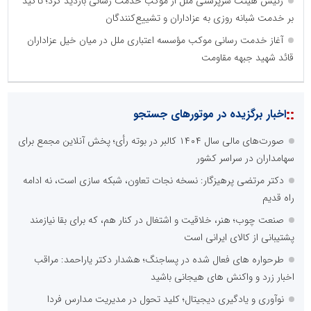
رئیس هیئت سرپرستی ملل از موکب خدمت رسانی بازدید کرد؛ تأکید
بر خدمت شبانه روزی به عزاداران و تشییع‌کنندگان
آغاز خدمت رسانی موکب مؤسسه اعتباری ملل در میان خیل عزاداران
قائد شهید جبهه مقاومت
::
اخبار برگزیده در موتورهای جستجو
صورت‌های مالی سال ۱۴۰۴ کالبر در بوته رأی؛ پخش آنلاین مجمع برای
سهامداران در سراسر کشور
دکتر مرتضی پرهیزگار: نسخه نجات تعاون، شبکه سازی است، نه ادامه
راه قدیم
صنعت چوب؛ هنر، خلاقیت و اشتغال در کنار هم، که برای بقا نیازمند
پشتیبانی از کالای ایرانی است
طرحواره های فعال شده در پساجنگ؛ هشدار دکتر یاراحمد: مراقب
اخبار زرد و واکنش های هیجانی باشید
نوآوری و یادگیری دیجیتال؛ کلید تحول در مدیریت مدارس فردا