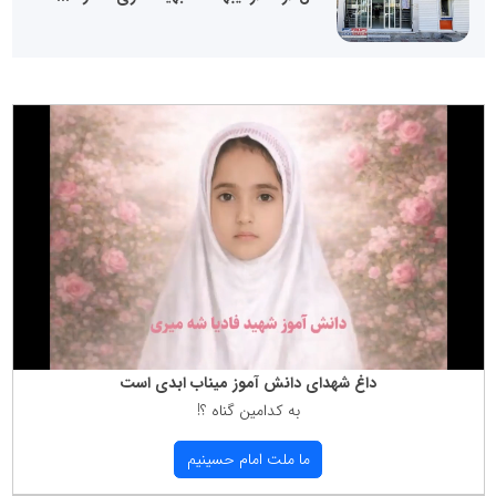
داغ شهدای دانش آموز میناب ابدی است
به كدامین گناه ؟!
ما ملت امام حسینیم