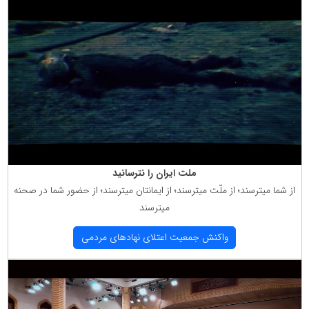
ملت ایران را نترسانید
از شما میترسند؛ از ملّت میترسند؛ از ایمانتان میترسند؛ از حضور شما در صحنه
میترسند
واكنش جمعیت اعتلای نهادهای مردمی