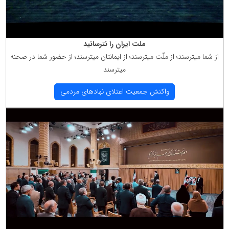
ملت ایران را نترسانید
از شما میترسند؛ از ملّت میترسند؛ از ایمانتان میترسند؛ از حضور شما در صحنه
میترسند
واكنش جمعیت اعتلای نهادهای مردمی