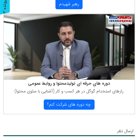
پ
3
رهبر شهیدم
ر
و
ن
د
ه
دوره های حرفه ای تولیدمحتوا و روابط عمومی
رازهای استخدام گوگل در هر كسب و كار (آشنایی با سئوی محتوا)
چه دوره های شركت كنم؟
ارسال نظر