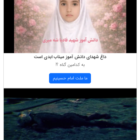
داغ شهدای دانش آموز میناب ابدی است
به كدامین گناه ؟!
ما ملت امام حسینیم