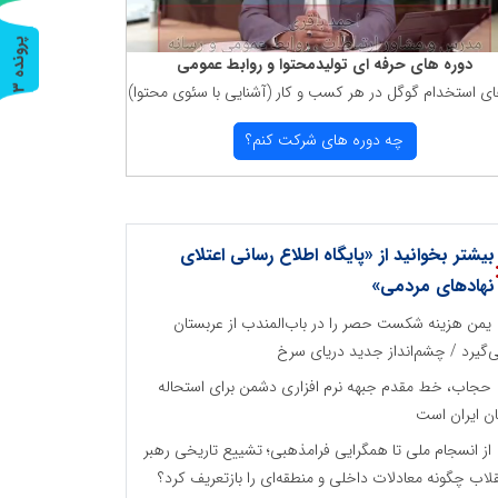
پ
3
دوره های حرفه ای تولیدمحتوا و روابط عمومی
ای استخدام گوگل در هر كسب و كار (آشنایی با سئوی محتوا)
ر
و
ن
د
ه
چه دوره های شركت كنم؟
بیشتر بخوانید از «پایگاه اطلاع رسانی اعتلای
نهادهای مردمی»
یمن هزینه شکست حصر را در باب‌المندب از عربستان
‌گیرد / چشم‌انداز جدید دریای سرخ
حجاب، خط مقدم جبهه نرم افزاری دشمن برای استحاله
ان ایران است
از انسجام ملی تا همگرایی فرامذهبی؛ تشییع تاریخی رهبر
قلاب چگونه معادلات داخلی و منطقه‌ای را بازتعریف کرد؟