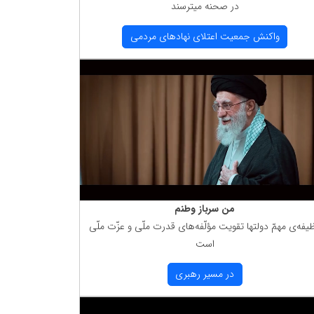
در صحنه میترسند
واكنش جمعیت اعتلای نهادهای مردمی
من سرباز وطنم
یفه‌ی مهمّ دولتها تقویت مؤلّفه‌های قدرت ملّی و عزّت ملّی
است
در مسیر رهبری