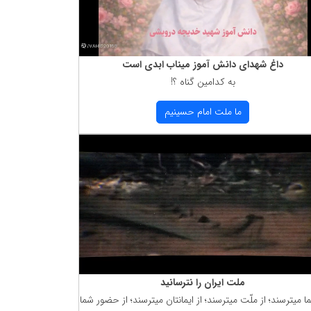
داغ شهدای دانش آموز میناب ابدی است
به كدامین گناه ؟!
ما ملت امام حسینیم
ملت ایران را نترسانید
ما میترسند؛ از ملّت میترسند؛ از ایمانتان میترسند؛ از حضور شما