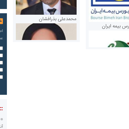
محمدعلی بذرافشان
رس بیمه ایران
اص
عم
مریم حاج نوروز نظری
 و اوراق بهادار
ثق در بازارسرمایه
::
آن