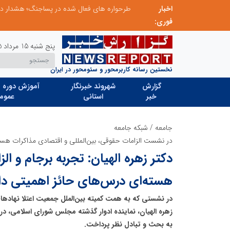
اخبار
ابتکار در ساماندهی فضای مجازی، خلاقیت در حمایت از خدمات صنفی؛ رویکرد نوین اتحادیه کامیون‌داران کرج
فوری:
پنج شنبه 15 مرداد 1405
نخستین رسانه کاربرمحور و سئومحور در ایران
گزارش
شهروند خبرنگار
آموزش دوره ه
خبر
استانی
عموم
جامعه
/
شبکه جامعه
در نشست الزامات حقوقی، بین‌المللی و اقتصادی مذاکرات هست
دکتر زهره الهیان: تجربه برجام و ا
هسته‌ای درس‌های حائز اهمیتی دار
در نشستی که به همت کمیته بین‌الملل جمعیت اعتلا نهادهای
زهره الهیان، نماینده ادوار گذشته مجلس شورای اسلامی، درب
به بحث و تبادل نظر پرداخت.