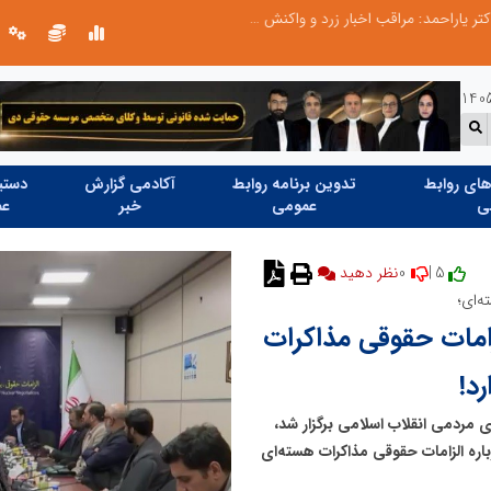
طرحواره های فعال شده در پساجنگ؛ هشدار دکتر یاراحمد: مراقب اخبار زرد و واکنش های هیجانی باشید
ای روابط
تدوین برنامه روابط
آکادمی گزارش
دستیا
ی
عمومی
خبر
عم
0
5 |
ه‌ای؛
لزامات حقوقی مذاکرات
د!
 مردمی انقلاب اسلامی برگزار شد،
اره الزامات حقوقی مذاکرات هسته‌ای