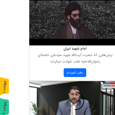
امام شهید ایران
برش‌هایی كه حضرت آیت‌الله شهید سیّدعلی خامنه‌ای
رضوان‌الله‌علیه طلب شهادت میكردند
رهبر شهیدم
پ
1
ر
و
ن
د
ه
پ
2
ر
و
ن
د
ه