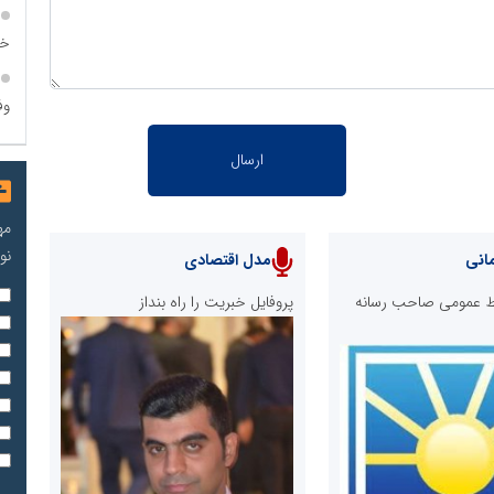
خا
وف
مه
نو
انی
مدل اقتصادی
ابط عمومی صاحب رسانه
پروفایل خبریت را راه بنداز