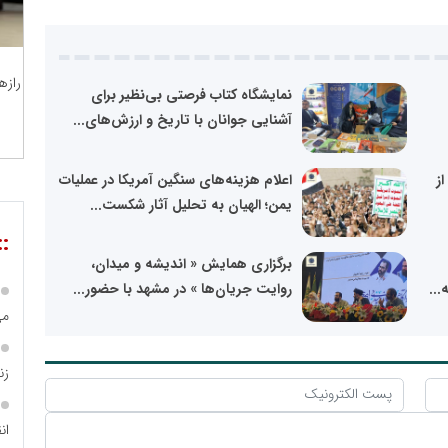
رازه
نمایشگاه کتاب فرصتی بی‌نظیر برای
آشنایی جوانان با تاریخ و ارزش‌های...
ز
اعلام هزینه‌های سنگین آمریکا در عملیات
یمن؛ الهیان به تحلیل آثار شکست...
::
برگزاری همایش « اندیشه و میدان،
..
روایت جریان‌ها » در مشهد با حضور...
می
زن
ان