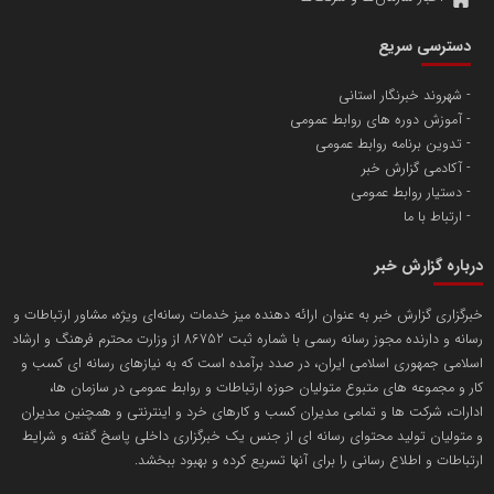
آهن و فولاد غدیر ایرانیان
دسترسی سریع
تامین آهن اسفنجی تولیدکنندگان فولاد در کشور
شهروند خبرنگار استانی
آموزش دوره های روابط عمومی
پایگاه اطلاع رسانی اعتلای نهادهای مردمی
تدوین برنامه روابط عمومی
مسعودصادقی
آکادمی گزارش خبر
دستیار روابط عمومی
ارتباط با ما
درباره گزارش خبر
خبرگزاری گزارش خبر به عنوان ارائه دهنده میز خدمات رسانه‌ای ویژه، مشاور ارتباطات و
رسانه و دارنده مجوز رسانه رسمی با شماره ثبت 86752 از وزارت محترم فرهنگ و ارشاد
تریبون
اسلامی جمهوری اسلامی ایران، در صدد برآمده است که به نیازهای رسانه ای کسب و
انتشار گسترده محتوا در رسانه گزارش خبر
کار و مجموعه های متبوع متولیان حوزه ارتباطات و روابط عمومی در سازمان ها،
ادارات، شرکت ها و تمامی مدیران کسب و کارهای خرد و اینترنتی و همچنین مدیران
پایگاه اطلاع رسانی دریا و نفت
و متولیان تولید محتوای رسانه ای از جنس یک خبرگزاری داخلی پاسخ گفته و شرایط
محمدعلی کرمعلی
ارتباطات و اطلاع رسانی را برای آنها تسریع کرده و بهبود ببخشد.