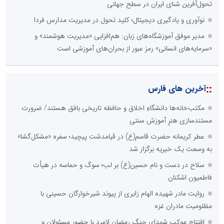
تحول‌آفرین شنای ایران در سطح جهانی
نوآوری و یادگیری دیجیتال؛ کلید تحول در مدیریت مدارس فردا
مدیر موفق آموزشگاه‌های زبان: هم‌افزایی «مدیریت هوشمند» و
«سرمایه‌های انسانی» رمز عبور از بحران‌های آموزشی است
::
آخرین های فارس
مکتب‌خانه‌ها دانشگاهِ اخلاق و حافظه تاریخی بافق هستند/ ضرورت
مستندسازی هنرِ آموزش سنتی
عطر کریمانه حضرت قاسم(ع) در قیامدشت پیچید؛ سفره «مشکل‌گشا»
به وسعت یک خیریه برگزار شد
سلاح در دست و نام حسین(ع) بر لب؛ سوگ و حماسه در هیأت
فاطمیون اشکنان
روایت مادر شهیده الهام زایری از پیوند شیرخوارگان حسینی با
مظلومیت مادران غزه
افتتاح موکب شهدای جنگ رمضان لامرد با حضور مسئولان و