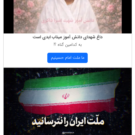
داغ شهدای دانش آموز میناب ابدی است
به كدامین گناه ؟!
ما ملت امام حسینیم