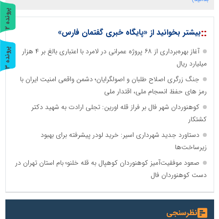
پ
2
::
بیشتر بخوانید از «پایگاه خبری گفتمان فارس»
ر
و
ن
د
ه
آغاز بهره‌برداری از ۶۸ پروژه عمرانی در لامرد با اعتباری بالغ بر ۴ هزار
پ
3
میلیارد ریال
ر
و
ن
د
ه
جنگ زرگری اصلاح طلبان و اصولگرایان؛ دشمن واقعی امنیت ایران با
رمز های حفظ انسجام ملی، اقتدار ملی
کوهنوردان شهر فال بر فراز قله اورین: تجلی ارادت به شهید دکتر
کشتکار
دستاورد جدید شهرداری اسیر: خرید لودر پیشرفته برای بهبود
زیرساخت‌ها
صعود موفقیت‌آمیز کوهنوردان کوهپال به قله خلنو؛ بام استان تهران در
دست کوهنوردان فال
نظرسنجی