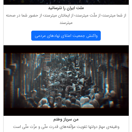
ملت ایران را نترسانید
از شما میترسند؛ از ملّت میترسند؛ از ایمانتان میترسند؛ از حضور شما در صحنه
میترسند
واكنش جمعیت اعتلای نهادهای مردمی
من سرباز وطنم
وظیفه‌ی مهمّ دولتها تقویت مؤلّفه‌های قدرت ملّی و عزّت ملّی است