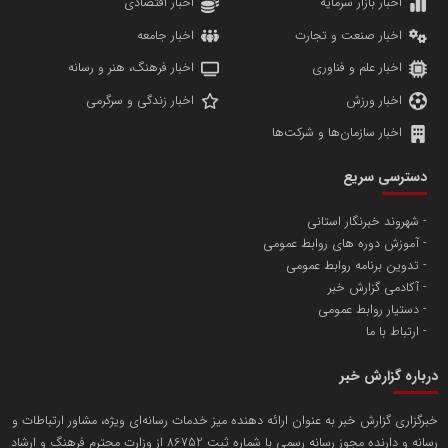
مریم حاج نوروز نظری
اخبار بازار سرمایه
اخبار اقتصادی
اخبار صنعت و تجارت
اخبار جامعه
اخبار علم و فناوری
اخبار فرهنگ، هنر و رسانه
اخبار ورزش
اخبار زندگی و سرگرمی
اخبار سازمان‌ها و شرکت‌ها
آهن و فولاد غدیر ایرانیان
دسترسی سریع
تامین آهن اسفنجی تولیدکنندگان فولاد در کشور
شهروند خبرنگار استانی
آموزش دوره های روابط عمومی
پایگاه اطلاع رسانی اعتلای نهادهای مردمی
تدوین برنامه روابط عمومی
مسعودصادقی
آکادمی گزارش خبر
دستیار روابط عمومی
ارتباط با ما
درباره گزارش خبر
خبرگزاری گزارش خبر به عنوان ارائه دهنده میز خدمات رسانه‌ای ویژه، مشاور ارتباطات و
رسانه و دارنده مجوز رسانه رسمی با شماره ثبت 86752 از وزارت محترم فرهنگ و ارشاد