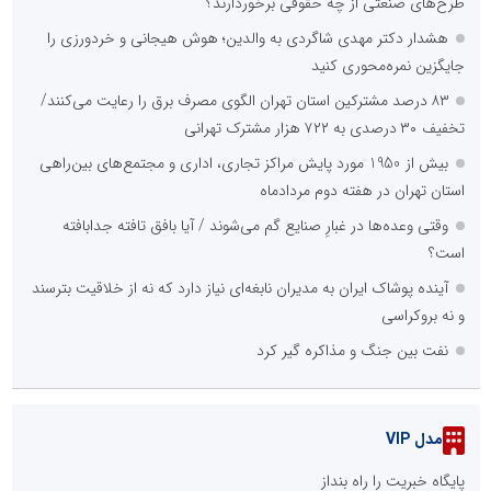
طرح‌های صنعتی از چه حقوقی برخوردارند؟
هشدار دکتر مهدی شاگردی به والدین؛ هوش هیجانی و خردورزی را
جایگزین نمره‌محوری کنید
۸۳ درصد مشترکین استان تهران الگوی مصرف برق را رعایت می‌کنند/
تخفیف ۳۰ درصدی به ۷۲۲ هزار مشترک تهرانی
بیش از 1950 مورد پایش مراکز تجاری، اداری و مجتمع‌های بین‌راهی
استان تهران در هفته دوم مردادماه
وقتی وعده‌ها در غبارِ صنایع گم می‌شوند / آیا بافق تافته جدابافته
است؟
آینده پوشاک ایران به مدیران نابغه‌ای نیاز دارد که نه از خلاقیت بترسند
و نه بروکراسی
نفت بین جنگ و مذاکره گیر کرد
مدل VIP
پایگاه خبریت را راه بنداز