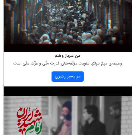
من سرباز وطنم
وظیفه‌ی مهمّ دولتها تقویت مؤلّفه‌های قدرت ملّی و عزّت ملّی است
در مسیر رهبری