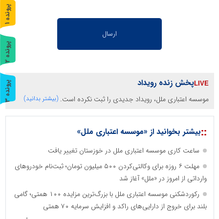
پ
1
ر
و
ن
د
ه
پ
2
ر
و
ن
د
ه
پخش زنده رویداد
پ
3
موسسه اعتباری ملل، رویداد جدیدی را ثبت نکرده است.
(بیشتر بدانید)
ر
و
ن
د
ه
::
بیشتر بخوانید از «موسسه اعتباری ملل»
ساعت کاری موسسه اعتباری ملل در خوزستان تغییر یافت
مهلت ۶ روزه برای وکالتی‌کردن ۵۰۰ میلیون تومان؛ ثبت‌نام خودروهای
وارداتی از امروز در «ملل» آغاز شد
رکوردشکنی موسسه اعتباری ملل با بزرگ‌ترین مزایده ۱۰۰ همتی؛ گامی
بلند برای خروج از دارایی‌های راکد و افزایش سرمایه ۷۰ همتی