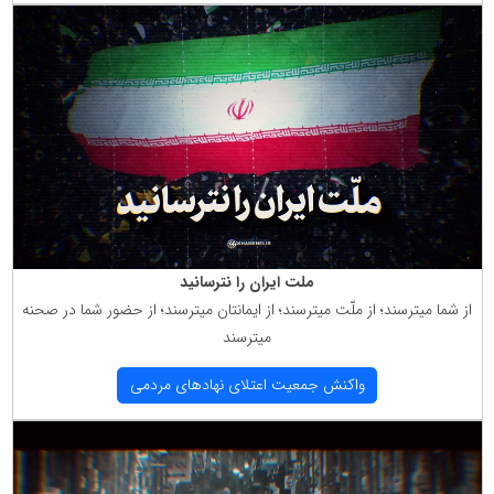
ملت ایران را نترسانید
از شما میترسند؛ از ملّت میترسند؛ از ایمانتان میترسند؛ از حضور شما در صحنه
میترسند
واكنش جمعیت اعتلای نهادهای مردمی