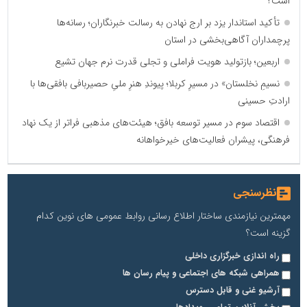
است؟
تأکید استاندار یزد بر ارج نهادن به رسالت خبرنگاران؛ رسانه‌ها
پرچمداران آگاهی‌بخشی در استان
اربعین؛ بازتولید هویت فراملی و تجلی قدرت نرم جهان تشیع
نسیمِ نخلستان» در مسیرِ کربلا؛ پیوندِ هنرِ ملیِ حصیربافی بافقی‌ها با
ارادتِ حسینی
اقتصاد سوم در مسیر توسعه بافق؛ هیئت‌های مذهبی فراتر از یک نهاد
فرهنگی، پیشران فعالیت‌های خیرخواهانه
نظرسنجی
مهمترین نیازمندی ساختار اطلاع رسانی روابط عمومی های نوین کدام
گزینه است؟
راه اندازی خبرگزاری داخلی
همراهی شبکه های اجتماعی و پیام رسان ها
آرشیو غنی و قابل دسترس