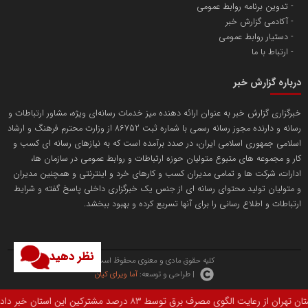
پایگاه اطلاع رسانی اعتلای نهادهای مردمی
تدوین برنامه روابط عمومی
مسعودصادقی
آکادمی گزارش خبر
دستیار روابط عمومی
ارتباط با ما
درباره گزارش خبر
خبرگزاری گزارش خبر به عنوان ارائه دهنده میز خدمات رسانه‌ای ویژه، مشاور ارتباطات و
رسانه و دارنده مجوز رسانه رسمی با شماره ثبت 86752 از وزارت محترم فرهنگ و ارشاد
تریبون
اسلامی جمهوری اسلامی ایران، در صدد برآمده است که به نیازهای رسانه ای کسب و
انتشار گسترده محتوا در رسانه گزارش خبر
کار و مجموعه های متبوع متولیان حوزه ارتباطات و روابط عمومی در سازمان ها،
ادارات، شرکت ها و تمامی مدیران کسب و کارهای خرد و اینترنتی و همچنین مدیران
پایگاه اطلاع رسانی دریا و نفت
و متولیان تولید محتوای رسانه ای از جنس یک خبرگزاری داخلی پاسخ گفته و شرایط
محمدعلی کرمعلی
ارتباطات و اطلاع رسانی را برای آنها تسریع کرده و بهبود ببخشد.
نظر دهید
کلیه حقوق مادی و معنوی محفوظ است.
| طراحی و توسعه:
آما ویرای کیان
ند و مشمول ۳۰ درصد تخفیف در قبوض برقشان شدند.