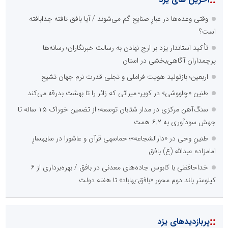
وقتی وعده‌ها در غبارِ صنایع گم می‌شوند / آیا بافق تافته جدابافته
است؟
تأکید استاندار یزد بر ارج نهادن به رسالت خبرنگاران؛ رسانه‌ها
پرچمداران آگاهی‌بخشی در استان
اربعین؛ بازتولید هویت فراملی و تجلی قدرت نرم جهان تشیع
طنین «چاووشی» در کویر؛ میراثی که زائر را تا بهشت بدرقه می‌کند
سنگ‌آهن مرکزی در مدار شتابان توسعه؛ از تضمین خوراک ۱۵ ساله تا
جهش سودآوری به ۶.۲ همت
طنینِ وحی در «دارالشجاعه»؛ حماسهی قرآن و عاشورا در سایهسارِ
امامزاده عبدالله (ع) بافق
خداحافظی با کابوس جاده‌های معدنی در بافق / بهره‌برداری از ۶
کیلومتر باند دوم محور «بافق-بهاباد» تا هفته دولت
::
پربازدیدهای یزد