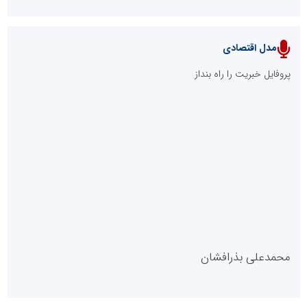
مدل اقتصادی
پایگاه خبری نهضت ملی مسکن
پروفایل خبریت را راه بنداز
سازمان بورس و اوراق بهادار
مرجع اخبار موثق در بازارسرمایه
پایگاه خبری گفتمان یزد
محمدعلی بذرافشان