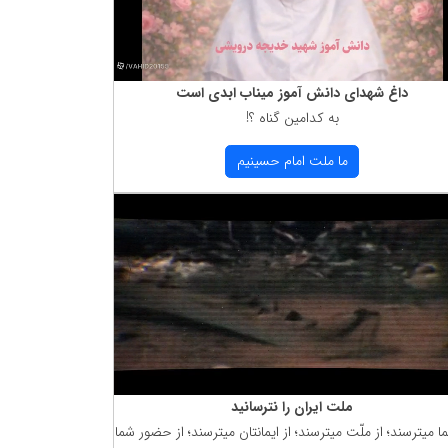
داغ شهدای دانش آموز میناب ابدی است
به كدامین گناه ؟!
ما ملت امام حسینیم
ملت ایران را نترسانید
ما میترسند؛ از ملّت میترسند؛ از ایمانتان میترسند؛ از حضور شما