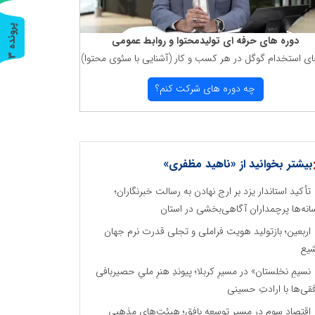
پ
3
دوره های حرفه ای تولیدمحتوا و روابط عمومی
ای استخدام گوگل در هر كسب و كار (آشنایی با سئوی محتوا)
ر
و
ن
د
ه
چه دوره های شركت كنم؟
بیشتر بخوانید از «ناهید مظفری»
تأکید استاندار یزد بر ارج نهادن به رسالت خبرنگاران؛
انه‌ها پرچمداران آگاهی‌بخشی در استان
اربعین؛ بازتولید هویت فراملی و تجلی قدرت نرم جهان
یع
نسیمِ نخلستان» در مسیرِ کربلا؛ پیوندِ هنرِ ملیِ حصیربافی
فقی‌ها با ارادتِ حسینی
اقتصاد سوم در مسیر توسعه بافق؛ هیئت‌های مذهبی