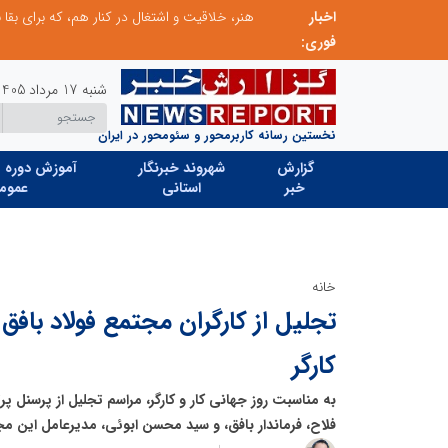
اخبار
صنعت چوب؛ هنر، خلاقیت و اشتغال در کنار هم، که برای بقا نیازمند پشتیبانی از کالای ایرانی است
فوری:
شنبه 17 مرداد 1405
نخستین رسانه کاربرمحور و سئومحور در ایران
گزارش
شهروند خبرنگار
آموزش دوره ه
خبر
استانی
عموم
خانه
تجلیل از کارگران مجتمع فولاد بافق
کارگر
به مناسبت روز جهانی کار و کارگر، مراسم تجلیل از پرسنل پ
فلاح، فرماندار بافق، و سید محسن ابوئی، مدیرعامل این مجت