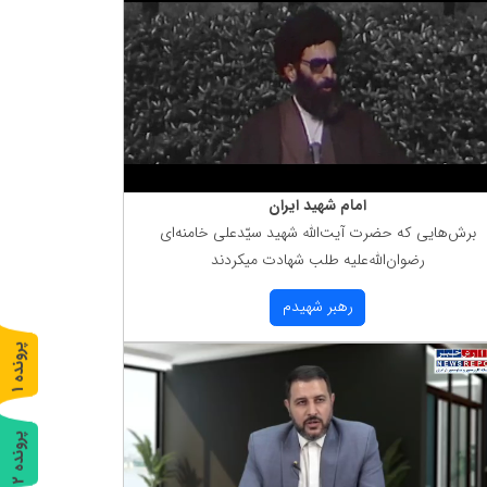
امام شهید ایران
برش‌هایی كه حضرت آیت‌الله شهید سیّدعلی خامنه‌ای
رضوان‌الله‌علیه طلب شهادت میكردند
رهبر شهیدم
پ
1
ر
و
ن
د
ه
پ
2
ر
و
ن
د
ه