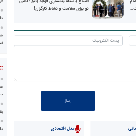
مام
افتتاح باشگاه بدنسازی فولاد بافق؛ گامی
...
نو برای سلامت و نشاط کارگران!
اص
عم
::
آن
انی
مدل اقتصادی