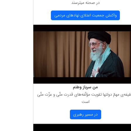
در صحنه میترسند
واكنش جمعیت اعتلای نهادهای مردمی
من سرباز وطنم
یفه‌ی مهمّ دولتها تقویت مؤلّفه‌های قدرت ملّی و عزّت ملّی
است
در مسیر رهبری