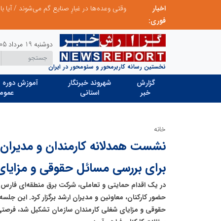
اخبار
۸۳ درصد مشترکین استان تهران الگوی مصرف برق را رعایت می‌کنند/ تخفیف ۳۰ درصدی به ۷۲۲ هزار مشترک تهرانی
وقتی وعده‌ها در غبارِ صنایع گم می‌شوند / آیا ب
فوری:
دوشنبه 19 مرداد 1405
نخستین رسانه کاربرمحور و سئومحور در ایران
گزارش
شهروند خبرنگار
آموزش دوره ه
خبر
استانی
عموم
خانه
نشست همدلانه کارمندان و مدیران 
برای بررسی مسائل حقوقی و مزایا
در یک اقدام حمایتی و تعاملی، شرکت برق منطقه‌ای فارس ن
حضور کارکنان، معاونین و مدیران ارشد برگزار کرد. این جلس
حقوقی و مزایای شغلی کارمندان سازمان تشکیل شد، فرصتی