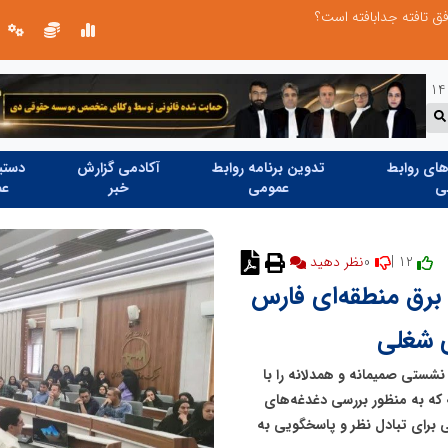
افق تافته جدابافته است؟
آینده پوشاک ایران به مدیران نابغه‌ای نی
ای روابط
تدوین برنامه روابط
آکادمی گزارش
دستیا
ی
عمومی
خبر
عم
0
12 |
نظر دهید
برق منطقه‌ای فارس
ی شغلی
شستی صمیمانه و همدلانه را با
ه که به منظور بررسی دغدغه‌های
 برای تبادل نظر و پاسخگویی به