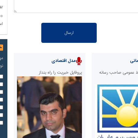
به
اس
مه
انی
مدل اقتصادی
نو
ابط عمومی صاحب رسانه
پروفایل خبریت را راه بنداز