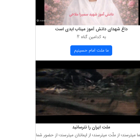
داغ شهدای دانش آموز میناب ابدی است
به كدامین گناه ؟!
ما ملت امام حسینیم
ملت ایران را نترسانید
ما میترسند؛ از ملّت میترسند؛ از ایمانتان میترسند؛ از حضور شما