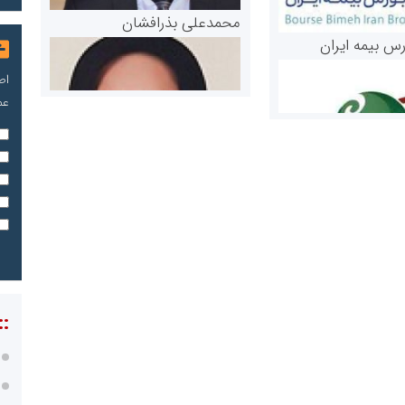
محمدعلی بذرافشان
رس بیمه ایران
اص
عم
مریم حاج نوروز نظری
 و اوراق بهادار
ثق در بازارسرمایه
::