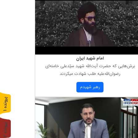
امام شهید ایران
برش‌هایی كه حضرت آیت‌الله شهید سیّدعلی خامنه‌ای
رضوان‌الله‌علیه طلب شهادت میكردند
رهبر شهیدم
پ
1
ر
و
ن
د
ه
پ
2
ر
و
ن
د
ه