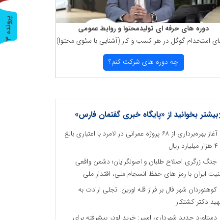
پ
3
دوره های حرفه ای تولیدمحتوا و روابط عمومی
ای استخدام گوگل در هر كسب و كار (آشنایی با سئوی محتوا)
ر
و
ن
د
ه
چه دوره های شركت كنم؟
بیشتر بخوانید از «پایگاه خبری گفتمان فارس»
آغاز بهره‌برداری از ۶۸ پروژه عمرانی در لامرد با اعتباری بالغ
رد ریال
جنگ زرگری اصلاح طلبان و اصولگرایان؛ دشمن واقعی
نیت ایران با رمز های حفظ انسجام ملی، اقتدار ملی
کوهنوردان شهر فال بر فراز قله اورین: تجلی ارادت به
ید دکتر کشتکار
دستاورد جدید شهرداری اسیر: خرید لودر پیشرفته برای