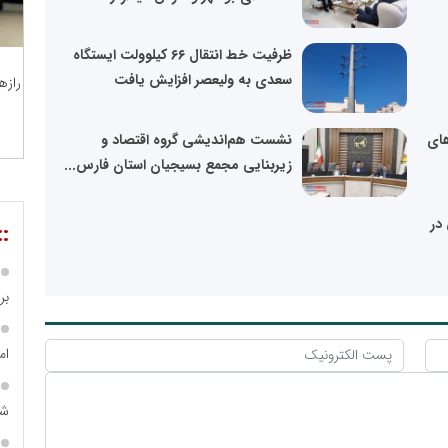
ظرفیت خط انتقال ۶۶ کیلوولت ایستگاه
سعدی به ولیعصر افزایش یافت
رازه
های
نشست هم‌اندیشی گروه اقتصاد و
زیربنایی مجمع بسیجیان استان فارس...
در
::
بر ۴ هزار میلیا
ام
شه