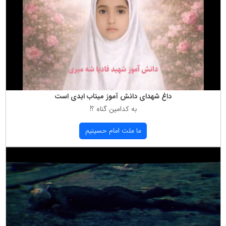
داغ شهدای دانش آموز میناب ابدی است
به كدامین گناه ؟!
ما ملت امام حسینیم