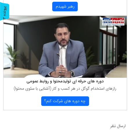
رهبر شهیدم
پ
3
ر
و
ن
د
ه
دوره های حرفه ای تولیدمحتوا و روابط عمومی
رازهای استخدام گوگل در هر كسب و كار (آشنایی با سئوی محتوا)
چه دوره های شركت كنم؟
ارسال نظر