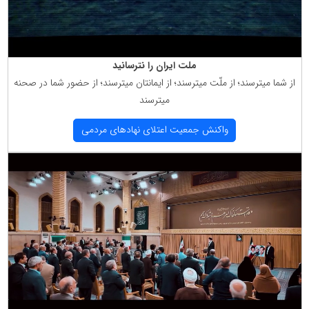
ملت ایران را نترسانید
از شما میترسند؛ از ملّت میترسند؛ از ایمانتان میترسند؛ از حضور شما در صحنه
میترسند
واكنش جمعیت اعتلای نهادهای مردمی