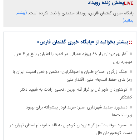
پخش زنده رویداد
پایگاه خبری گفتمان فارس، رویداد جدیدی را ثبت نکرده است.
(بیشتر
بدانید)
::
بیشتر بخوانید از «پایگاه خبری گفتمان فارس»
آغاز بهره‌برداری از ۶۸ پروژه عمرانی در لامرد با اعتباری بالغ بر ۴ هزار
میلیارد ریال
جنگ زرگری اصلاح طلبان و اصولگرایان؛ دشمن واقعی امنیت ایران با
رمز های حفظ انسجام ملی، اقتدار ملی
کوهنوردان شهر فال بر فراز قله اورین: تجلی ارادت به شهید دکتر
کشتکار
دستاورد جدید شهرداری اسیر: خرید لودر پیشرفته برای بهبود
زیرساخت‌ها
صعود موفقیت‌آمیز کوهنوردان کوهپال به قله خلنو؛ بام استان تهران در
دست کوهنوردان فال