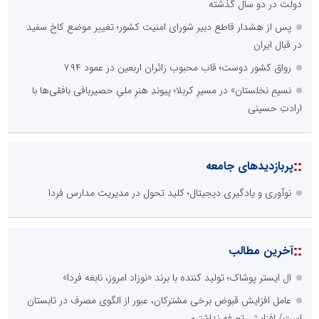
دولت در دو سال گذشته
پس از هشدار قاطع دبیر شورای امنیت کشور؛ تغییر موضع کاخ سفید
در قبال ایران
رواق کشور دوست؛ قاب محبوب زائران اربعین در عمود ۷۹۴
نسیمِ نخلستان» در مسیرِ کربلا؛ پیوندِ هنرِ ملیِ حصیربافی بافقی‌ها با
ارادتِ حسینی
::
پربازدیدهای جامعه
نوآوری و یادگیری دیجیتال؛ کلید تحول در مدیریت مدارس فردا
::
آخرین مطالب
ال ایستر پوشاک؛ تولید کننده با برند «نوزاد امروز، نابغه فردا»
عامل افزایش قبوض برخی مشترکان، عبور از الگوی مصرف در تابستان
است/ افزایش تعرفه نداشتیم