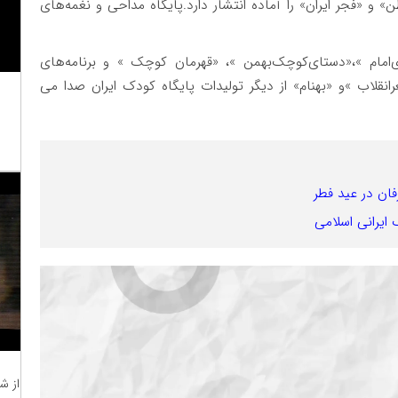
 و «فجر ایران» را آماده انتشار دارد.پایگاه مداحی و نغمه‌های
‌امام »‌،«دستای‌کوچک‌بهمن »، «قهرمان کوچک » و برنامه‌های
ر‌انقلاب »و «بهنام» از دیگر تولیدات پایگاه کودک ایران صدا می
ان در عید فطر
ایرانی اسلامی
از ش