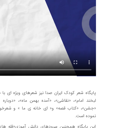
پایگاه شعر کودک ایران صدا نیز شعرهای ویژه ای با نا
لبخند امام»، «نقاشی»، «آمده بهمن ماه»، «دوباره
«جشن»، «کتاب قصه» و« ای خانه ی ما » و شعرخوان
نموده است.
این پایگاه همچنین سرودهای دانش آموزی«قله های ر