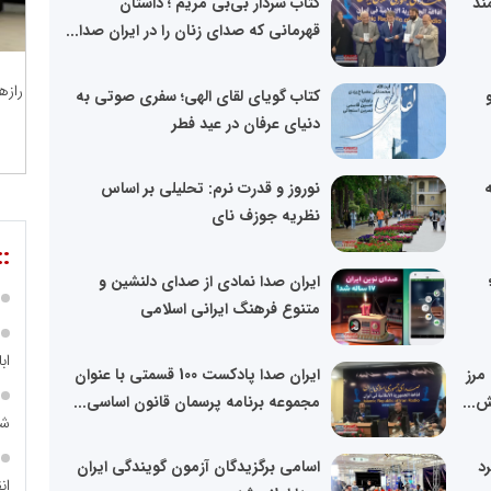
ند
کتاب سردار بی‌بی مریم ؛ داستان
قهرمانی که صدای زنان را در ایران صدا...
رازه
کتاب گویای لقای الهی؛ سفری صوتی به
دنیای عرفان در عید فطر
ه
نوروز و قدرت نرم: تحلیلی بر اساس
نظریه جوزف نای
::
ایران صدا نمادی از صدای دلنشین و
متنوع فرهنگ ایرانی اسلامی
اب
مرز
ایران صدا پادکست 100 قسمتی با عنوان
ش...
مجموعه برنامه پرسمان قانون اساسی...
شه
رد
اسامی برگزیدگان آزمون گویندگی ایران
ان