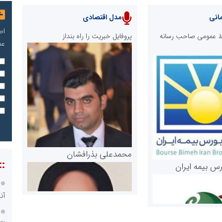
انی
مدل اقتصادی
اص
ابط عمومی صاحب رسانه
پروفایل خبریت را راه بنداز
عم
محمدعلی بذرافشان
::
رس بیمه ایران
آن