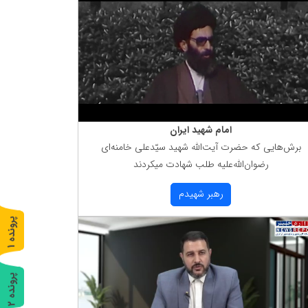
امام شهید ایران
برش‌هایی كه حضرت آیت‌الله شهید سیّدعلی خامنه‌ای
رضوان‌الله‌علیه طلب شهادت میكردند
رهبر شهیدم
پ
1
ر
و
ن
د
ه
پ
2
ر
و
ن
د
ه