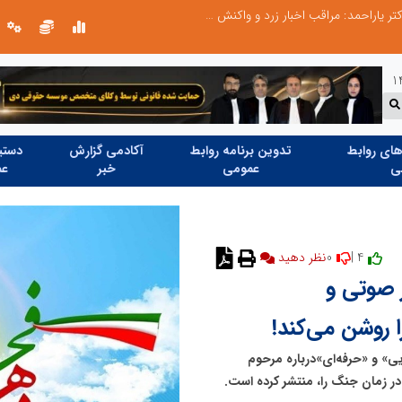
طرحواره های فعال شده در پساجنگ؛ هشدار دکتر یاراحمد: مراقب اخبار زرد و واکنش های هیجانی باشید
ای روابط
تدوین برنامه روابط
آکادمی گزارش
دستیا
ی
عمومی
خبر
عم
0
4 |
نظر دهید
ر صوتی و
 روشن می‌کند!
یی» و «حرفه‌ای»درباره مرحوم
در زمان جنگ را، منتشر کرده است.