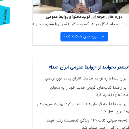
پ
3
دوره های حرفه ای تولیدمحتوا و روابط عمومی
ای استخدام گوگل در هر كسب و كار (آشنایی با سئوی محتوا)
ر
و
ن
د
ه
چه دوره های شركت كنم؟
بیشتر بخوانید از «روابط عمومی ایران صدا»
ایران صدا با ره نوا در خدمت زائران پیاده روی اربعین
ایران‌صدا کتاب‌های گویای جدید خود را به محبان
اعبدالله(ع) تقدیم کرد
ایران‌صدا «قصه قهرمان‌ها» را منتشر کرد؛ روایت سیره رهبر
ید برای نسل کودک
نسخه صوتی کتاب «۴۴ ویژگی شخصیت رهبر شهید
قلاب» در ایران صدا منتشر شد