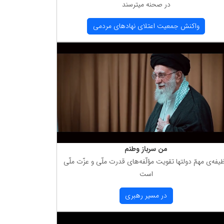
در صحنه میترسند
واكنش جمعیت اعتلای نهادهای مردمی
من سرباز وطنم
یفه‌ی مهمّ دولتها تقویت مؤلّفه‌های قدرت ملّی و عزّت ملّی
است
در مسیر رهبری