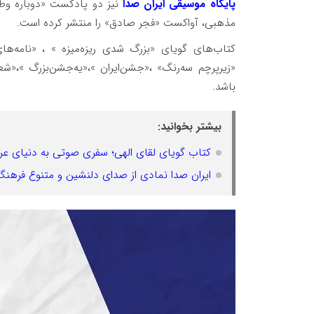
پایگاه موسیقی ایران صدا
نیز دو پادکست «دوباره وطن»
مذهبی، آواکست «فجر صادق» را منتشر کرده است.
کتاب‌های گویای «بزرگ شدی ریزه‌میزه » ، «نامه‌های
«زیر‌پرچم سه‌رنگ» ،«جشن‌ایران »،«یه‌جشن‌بزرگ »،«شع
باشد.
بیشتر بخوانید:
کتاب گویای لقای الهی؛ سفری صوتی به دنیای عرف
ایران صدا نمادی از صدای دلنشین و متنوع فرهنگ 