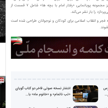
«جشن بهمن»، «ایران استوار»، «پیشتازان ایرانیم »و نیز مجموعه پویانمایی «رفتار امام با بچه ها» شامل ۷ قسمت از
ردازد را باز نشر می‌کند.
دهه فجر و انقلاب اسلامی برای کودکان و نوجوانان طراحی شده است
شوند.
رس
انتشار نسخه صوتی فاخر دو کتاب گویای
..
«تب ناتمام» و «خانوم ماه» با...