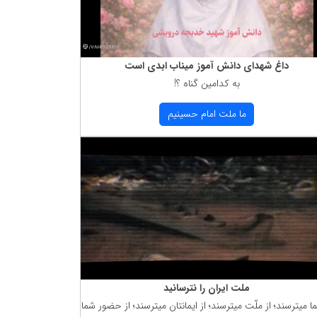
داغ شهدای دانش آموز میناب ابدی است
به كدامین گناه ؟!
ما ملت امام حسینیم
ملت ایران را نترسانید
ما میترسند؛ از ملّت میترسند؛ از ایمانتان میترسند؛ از حضور شما