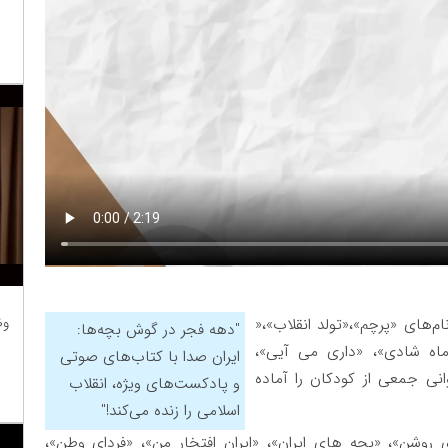
وظ
م‌های «پرچم»،«تولد انقلاب»،«
"دهه فجر در گوش بچه‌ها:
 ماه شادی»، «داری می آیی»،
ایران صدا با کتاب‌های صوتی
ی جمعی از کودکان را آماده
و پادکست‌های ویژه، انقلاب
اسلامی را زنده می‌کند!"
وشن»، «بچه های ایران»، «ایران افتخار من»، «فردای وطن»،