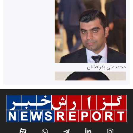
سازمان بورس و اوراق بهادار
مرجع اخبار موثق در بازارسرمایه
پایگاه خبری گفتمان یزد
محمدعلی بذرافشان
سازمان صنعت،معدن و تجارت