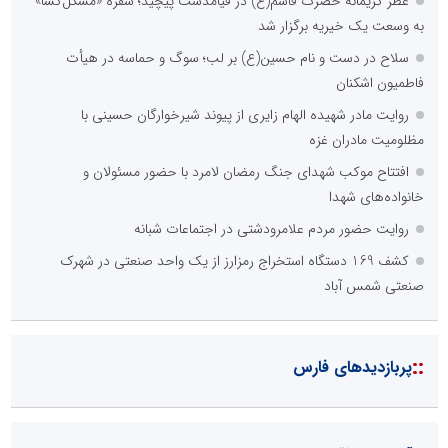
عطر کریمانه حضرت قاسم(ع) در قیامدشت پیچید؛ سفره «مشکل‌گشا»
به وسعت یک خیریه برگزار شد
سلاح در دست و نام حسین(ع) بر لب؛ سوگ و حماسه در هیأت
فاطمیون اشکنان
روایت مادر شهیده الهام زایری از پیوند شیرخوارگان حسینی با
مظلومیت مادران غزه
افتتاح موکب شهدای جنگ رمضان لامرد با حضور مسئولان و
خانواده‌های شهدا
روایت حضور مردم علامرودشتی در اجتماعات شبانه
کشف 169 دستگاه استخراج رمزارز از یک واحد صنعتی در شهرک
صنعتی شمس آباد
::
پربازدیدهای فارس