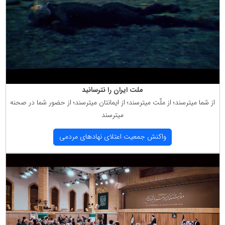
ملت ایران را نترسانید
از شما میترسند؛ از ملّت میترسند؛ از ایمانتان میترسند؛ از حضور شما در صحنه
میترسند
واكنش جمعیت اعتلای نهادهای مردمی