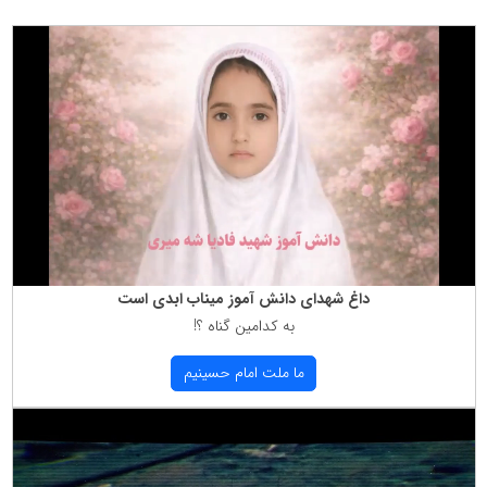
داغ شهدای دانش آموز میناب ابدی است
به كدامین گناه ؟!
ما ملت امام حسینیم