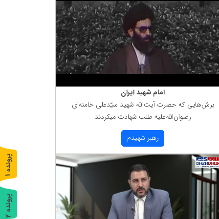
امام شهید ایران
برش‌هایی كه حضرت آیت‌الله شهید سیّدعلی خامنه‌ای
رضوان‌الله‌علیه طلب شهادت میكردند
رهبر شهیدم
پ
1
ر
و
ن
د
ه
پ
2
ر
و
ن
د
ه