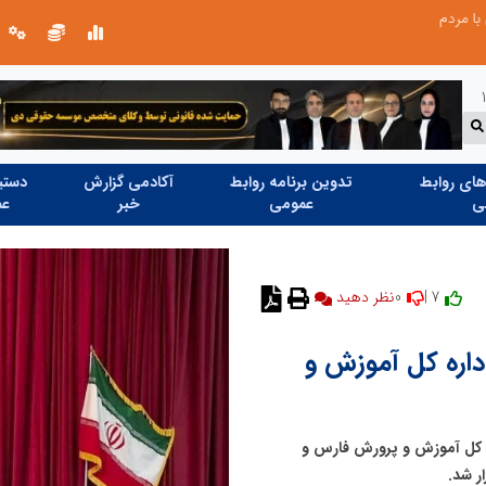
ردم
روایت تصویری از خدمت در مسیر اربع
ای روابط
تدوین برنامه روابط
آکادمی گزارش
دستیا
ی
عمومی
خبر
عم
0
7 |
نظر دهید
داره کل آموزش و
ره کل آموزش و پرورش فارس و
ر شد.