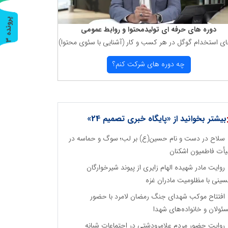
پ
3
دوره های حرفه ای تولیدمحتوا و روابط عمومی
ای استخدام گوگل در هر كسب و كار (آشنایی با سئوی محتوا)
ر
و
ن
د
ه
چه دوره های شركت كنم؟
بیشتر بخوانید از «پایگاه خبری تصمیم 24»
سلاح در دست و نام حسین(ع) بر لب؛ سوگ و حماسه در
أت فاطمیون اشکنان
روایت مادر شهیده الهام زایری از پیوند شیرخوارگان
ینی با مظلومیت مادران غزه
افتتاح موکب شهدای جنگ رمضان لامرد با حضور
ئولان و خانواده‌های شهدا
روایت حضور مردم علامرودشتی در اجتماعات شبانه