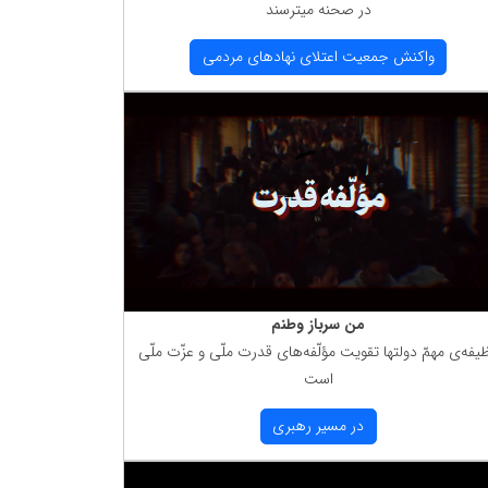
در صحنه میترسند
واكنش جمعیت اعتلای نهادهای مردمی
من سرباز وطنم
یفه‌ی مهمّ دولتها تقویت مؤلّفه‌های قدرت ملّی و عزّت ملّی
است
در مسیر رهبری