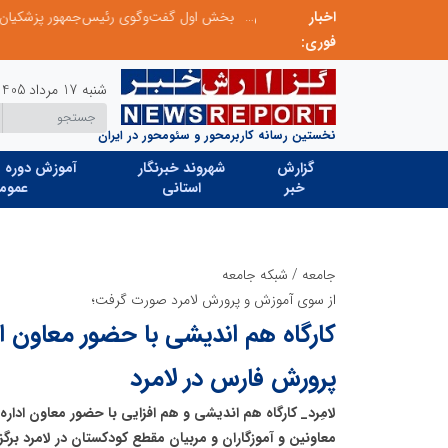
اخبار
نشست مشترک و صمیمانه رئیس بنیاد با مدیرعامل اتحادیه تعاونی‌های توسعه روستایی و منابع طبیعی استان البرز
بخش اول گفت‌وگوی رئیس‌جمهور پزشکیان با م
فوری:
شنبه 17 مرداد 1405
نخستین رسانه کاربرمحور و سئومحور در ایران
گزارش
شهروند خبرنگار
آموزش دوره ه
خبر
استانی
عموم
جامعه
/
شبکه جامعه
از سوی آموزش و پرورش لامرد صورت گرفت؛
کارگاه هم اندیشی با حضور معاون ا
پرورش فارس در لامرد
لامِرد_ کارگاه هم اندیشی و هم افزایی با حضور معاون ادا
معاونین و آموزگاران و مربیان مقطع کودکستان در لامرد برگزا