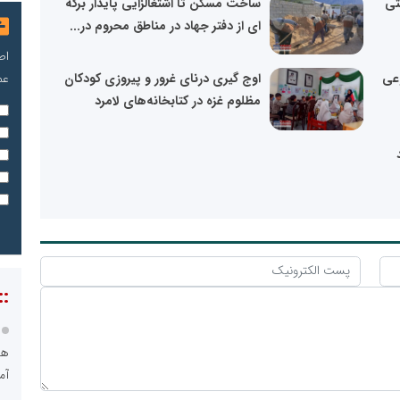
تی
ساخت مسکن تا اشتغالزایی پایدار برگه
ای از دفتر جهاد در مناطق محروم در...
اص
عم
عی
اوج گیری درنای غرور و پیروزی کودکان
مظلوم غزه در کتابخانه‌های لامرد
::
هو
آم