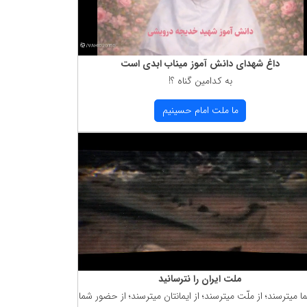
داغ شهدای دانش آموز میناب ابدی است
به كدامین گناه ؟!
ما ملت امام حسینیم
ملت ایران را نترسانید
ما میترسند؛ از ملّت میترسند؛ از ایمانتان میترسند؛ از حضور شما