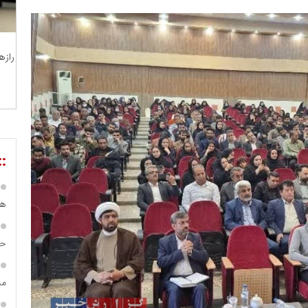
رازه
::
هی
حس
مس