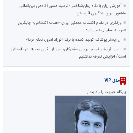
آموزش زبان با نگاه روان‌شناختی؛ ترسیم مسیر آکادمی بین‌المللی
ماهنورا، برای یادگیری اثربخش
بازنگری در نظام اکتشاف معدنی ایران؛ «هدف اکتشافی» جایگزین
«مرحله عملیاتی» می‌شود
ال ایستر پوشاک؛ تولید کننده با برند «نوزاد امروز، نابغه فردا»
عامل افزایش قبوض برخی مشترکان، عبور از الگوی مصرف در تابستان
است/ افزایش تعرفه نداشتیم
مدل VIP
پایگاه خبریت را راه بنداز