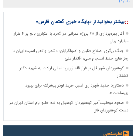
بدانید)
::
بیشتر بخوانید از «پایگاه خبری گفتمان فارس»
آغاز بهره‌برداری از ۶۸ پروژه عمرانی در لامرد با اعتباری بالغ بر ۴ هزار
میلیارد ریال
جنگ زرگری اصلاح طلبان و اصولگرایان؛ دشمن واقعی امنیت ایران با
رمز های حفظ انسجام ملی، اقتدار ملی
کوهنوردان شهر فال بر فراز قله اورین: تجلی ارادت به شهید دکتر
کشتکار
دستاورد جدید شهرداری اسیر: خرید لودر پیشرفته برای بهبود
زیرساخت‌ها
صعود موفقیت‌آمیز کوهنوردان کوهپال به قله خلنو؛ بام استان تهران در
دست کوهنوردان فال
نظرسنجی