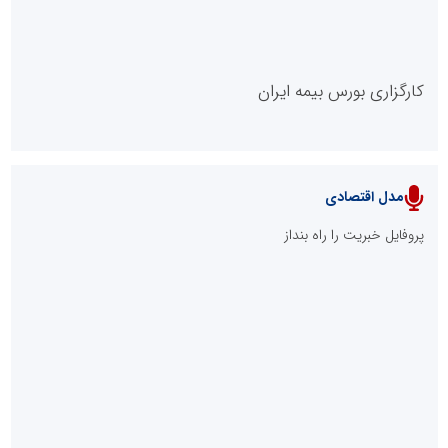
کارگزاری بورس بیمه ایران
مدل اقتصادی
پایگاه خبری نهضت ملی مسکن
پروفایل خبریت را راه بنداز
سازمان بورس و اوراق بهادار
مرجع اخبار موثق در بازارسرمایه