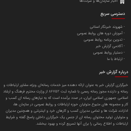
اخبار سازمان‌ها و شرکت‌ها
آهن و فولاد غدیر ایرانیان
دسترسی سریع
تامین آهن اسفنجی تولیدکنندگان فولاد در کشور
شهروند خبرنگار استانی
آموزش دوره های روابط عمومی
پایگاه اطلاع رسانی اعتلای نهادهای مردمی
تدوین برنامه روابط عمومی
مسعودصادقی
آکادمی گزارش خبر
دستیار روابط عمومی
ارتباط با ما
درباره گزارش خبر
خبرگزاری گزارش خبر به عنوان ارائه دهنده میز خدمات رسانه‌ای ویژه، مشاور ارتباطات و
رسانه و دارنده مجوز رسانه رسمی با شماره ثبت 86752 از وزارت محترم فرهنگ و ارشاد
تریبون
اسلامی جمهوری اسلامی ایران، در صدد برآمده است که به نیازهای رسانه ای کسب و
انتشار گسترده محتوا در رسانه گزارش خبر
کار و مجموعه های متبوع متولیان حوزه ارتباطات و روابط عمومی در سازمان ها،
ادارات، شرکت ها و تمامی مدیران کسب و کارهای خرد و اینترنتی و همچنین مدیران
پایگاه اطلاع رسانی دریا و نفت
و متولیان تولید محتوای رسانه ای از جنس یک خبرگزاری داخلی پاسخ گفته و شرایط
محمدعلی کرمعلی
ارتباطات و اطلاع رسانی را برای آنها تسریع کرده و بهبود ببخشد.