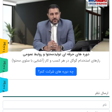
پ
1
ر
و
ن
د
ه
دوره های حرفه ای تولیدمحتوا و روابط عمومی
رازهای استخدام گوگل در هر كسب و كار (آشنایی با سئوی محتوا)
پ
2
چه دوره های شركت كنم؟
ر
و
ن
د
ه
پ
3
ر
و
ن
د
ه
ارسال نظر