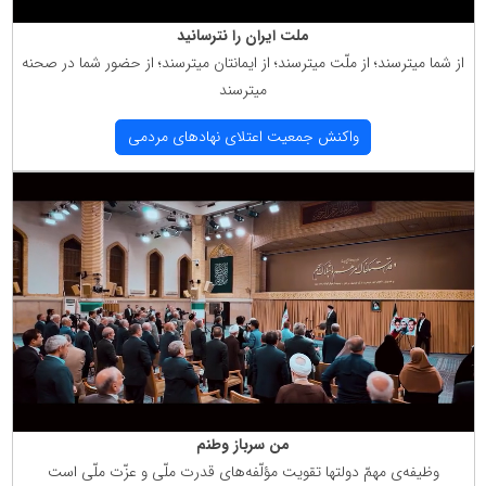
ملت ایران را نترسانید
از شما میترسند؛ از ملّت میترسند؛ از ایمانتان میترسند؛ از حضور شما در صحنه
میترسند
واكنش جمعیت اعتلای نهادهای مردمی
من سرباز وطنم
وظیفه‌ی مهمّ دولتها تقویت مؤلّفه‌های قدرت ملّی و عزّت ملّی است