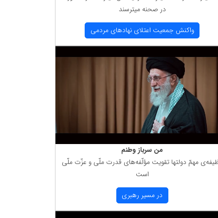
در صحنه میترسند
واكنش جمعیت اعتلای نهادهای مردمی
من سرباز وطنم
یفه‌ی مهمّ دولتها تقویت مؤلّفه‌های قدرت ملّی و عزّت ملّی
است
در مسیر رهبری