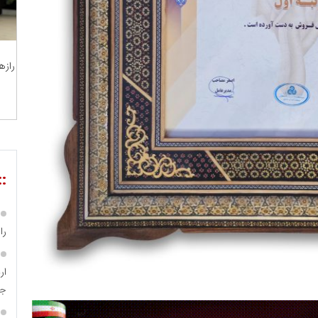
رازه
::
را
جا