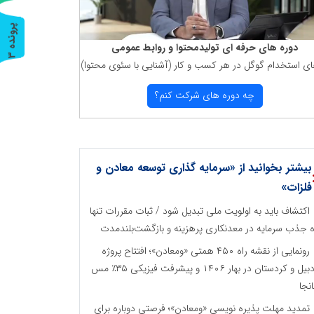
پ
3
دوره های حرفه ای تولیدمحتوا و روابط عمومی
ر
و
ن
د
ه
ای استخدام گوگل در هر كسب و كار (آشنایی با سئوی محتوا)
چه دوره های شركت كنم؟
بیشتر بخوانید از «سرمایه گذاری توسعه معادن و
فلزات»
اکتشاف باید به اولویت ملی تبدیل شود / ثبات مقررات تنها
ه جذب سرمایه در معدنکاری پرهزینه و بازگشت‌بلندمدت
رونمایی از نقشه راه ۴۵۰ همتی «ومعادن»؛ افتتاح پروژه
اردبیل و کردستان در بهار ۱۴۰۶ و پیشرفت فیزیکی ۳۵٪ مس
نجا
تمدید مهلت پذیره نویسی «ومعادن»؛ فرصتی دوباره برای