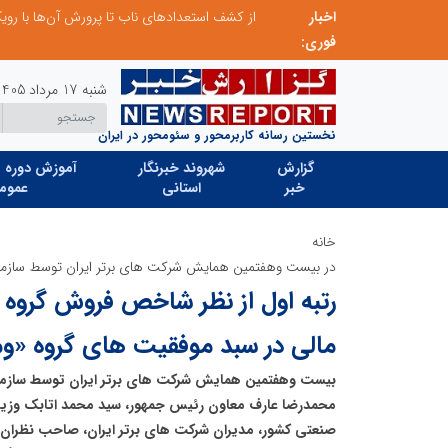
اخبار
صنعت چوب؛ هنر، خلاقیت و اشتغال در کنار هم، که برای بقا نیازمند پشتیبانی از کالای ایرانی است
فوری:
شنبه 17 مرداد 1405
نخستین رسانه کاربرمحور و سئومحور در ایران
گزارش
شهروند خبرنگار
آموزش دوره ه
خبر
استانی
عموم
خانه
در بیست وهفتمین همایش شرکت های برتر ایران توسط سازما
رتبه اول از نظر شاخص فروش گروه 
مالی در سبد موفقیت های گروه «و
بیست وهفتمین همایش شرکت های برتر ایران توسط سازم
محمدرضا عارف معاون رئیس جمهور، سید محمد اتابک وزیر
صنعتی کشور، مدیران شرکت های برتر ایران، صاحب نظران