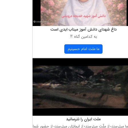
داغ شهدای دانش آموز میناب ابدی است
به كدامین گناه ؟!
ما ملت امام حسینیم
ملت ایران را نترسانید
ما میترسند؛ از ملّت میترسند؛ از ایمانتان میترسند؛ از حضور شما