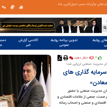
از کشف استعدادهای ناب تا پرورش آن‌ها با رویکردهای نوآورانه؛ مسیر تحول‌آفرین شنای ایران در سطح جهانی
ای روابط
تدوین برنامه روابط
آکادمی گزارش
دستیا
ی
عمومی
خبر
عم
0
6 |
نظر دهید
ن مدیریت صنعتی ارزیابی شد؛
سرمایه گذاری های
معادن»
ان مدیریت صنعتی با حضور
 صمت، جمعی از مقامات اقتصادی و
 اقتصادی و صنعتی و اصحاب رسانه