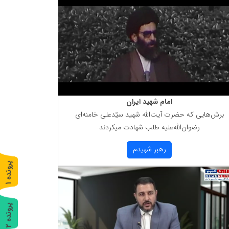
امام شهید ایران
برش‌هایی كه حضرت آیت‌الله شهید سیّدعلی خامنه‌ای
رضوان‌الله‌علیه طلب شهادت میكردند
رهبر شهیدم
پ
1
ر
و
ن
د
ه
پ
2
ر
و
ن
د
ه