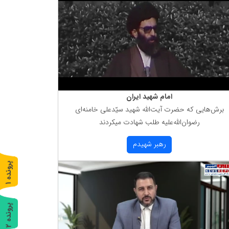
امام شهید ایران
برش‌هایی كه حضرت آیت‌الله شهید سیّدعلی خامنه‌ای
رضوان‌الله‌علیه طلب شهادت میكردند
رهبر شهیدم
پ
1
ر
و
ن
د
ه
پ
2
ر
و
ن
د
ه