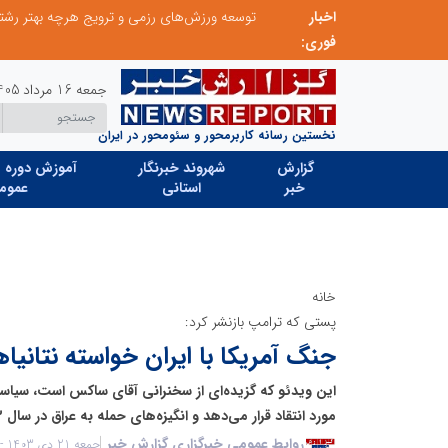
اخبار
از کشف استعدادهای ناب تا پرورش آن‌ها با رویکردهای نوآورانه؛ مسیر تحول‌آفرین شنای ایران در سطح جهانی
فوری:
جمعه 16 مرداد 1405
نخستین رسانه کاربرمحور و سئومحور در ایران
گزارش
شهروند خبرنگار
آموزش دوره ه
خبر
استانی
عموم
خانه
پستی که ترامپ بازنشر کرد:
جنگ آمریکا با ایران خواسته نتانیا
این ویدئو که گزیده‌ای از سخنرانی آقای ساکس است، سیاست
مورد انتقاد قرار می‌دهد و انگیزه‌های حمله به عراق در سال ۲۰۰۳ را بررسی می‌کند.
روابط عمومی خبرگزاری گزارش خبر
جمعه 21 دی 1403 - 23:26