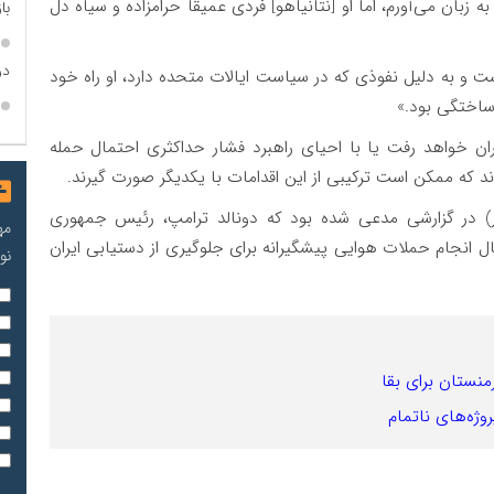
ه زبان می‌آورم، اما او [نتانیاهو] فردی عمیقا حرامزاده و سیاه دل
با
در
ست و به دلیل نفوذی که در سیاست ایالات متحده دارد، او راه خود
 ساختگی بود.»
ران خواهد رفت یا با احیای راهبرد فشار حداکثری احتمال حمله
 که ممکن است ترکیبی از این اقدامات با یکدیگر صورت گیرند.
 وال‌استریت ژورنال در روز ۱۳ دسامبر (۲۳ آذر) در گزارشی مدعی شده بود که دونالد ترامپ، رئیس جمهوری
مه
ل انجام حملات هوایی پیشگیرانه برای جلوگیری از دستیابی ایران
نو
رمنستان برای بقا
پروژه‌های ناتمام