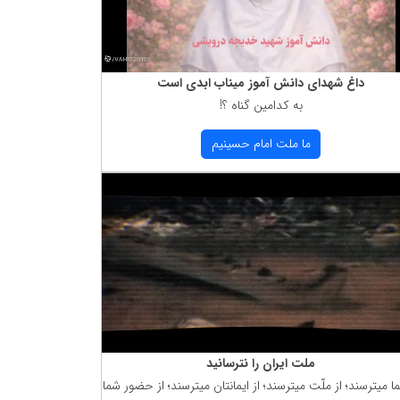
داغ شهدای دانش آموز میناب ابدی است
به كدامین گناه ؟!
ما ملت امام حسینیم
ملت ایران را نترسانید
ما میترسند؛ از ملّت میترسند؛ از ایمانتان میترسند؛ از حضور شما