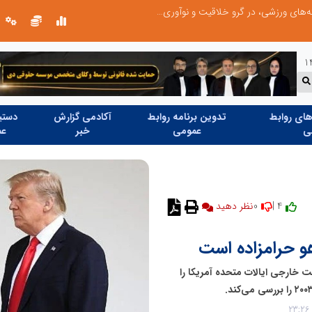
توسعه ورزش‌های رزمی و ترویج هرچه بهتر رشته‌های ورزشی، در گرو خلاقیت و نوآوری است
ای روابط
تدوین برنامه روابط
آکادمی گزارش
دستیا
ی
عمومی
خبر
عم
0
4 |
نظر دهید
هو حرامزاده است
 خارجی ایالات متحده آمریکا را