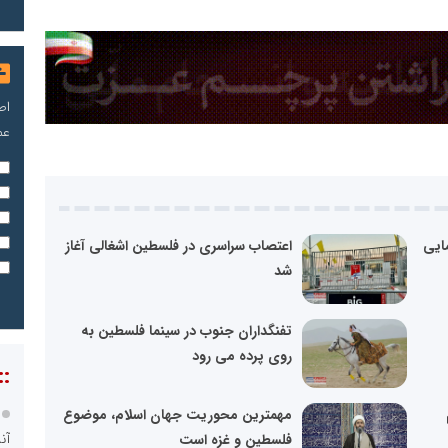
اص
عم
ایی
اعتصاب سراسری در فلسطین اشغالی آغاز
شد
تفنگداران جنوب در سینما فلسطین به
روی پرده می رود
::
مهمترین محوریت جهان اسلام، موضوع
آن
فلسطین و غزه است