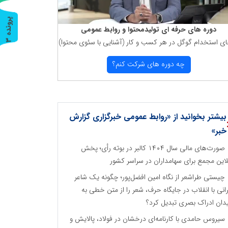
پ
3
دوره های حرفه ای تولیدمحتوا و روابط عمومی
ای استخدام گوگل در هر كسب و كار (آشنایی با سئوی محتوا)
ر
و
ن
د
ه
چه دوره های شركت كنم؟
بیشتر بخوانید از «روابط عمومی خبرگزاری گزارش
خبر»
صورت‌های مالی سال ۱۴۰۴ کالبر در بوته رأی؛ پخش
لاین مجمع برای سهامداران در سراسر کشور
چیستی طراشعر از نگاه امین افضل‌پور؛ چگونه یک شاعر
رانی با انقلاب در جایگاه حرف، شعر را از متن خطی به
دان ادراک بصری تبدیل کرد؟
سیروس حامدی با کارنامه‌ای درخشان در فولاد، پالایش و