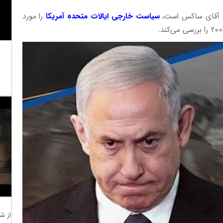
انی آقای ساکس است،
سیاست خارجی ایالات متحده آمریکا
را مورد
از ش