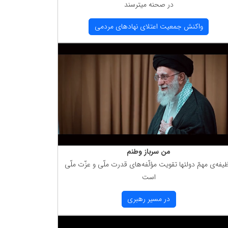
در صحنه میترسند
واكنش جمعیت اعتلای نهادهای مردمی
من سرباز وطنم
یفه‌ی مهمّ دولتها تقویت مؤلّفه‌های قدرت ملّی و عزّت ملّی
است
در مسیر رهبری