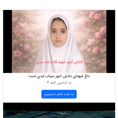
داغ شهدای دانش آموز میناب ابدی است
به كدامین گناه ؟!
ما ملت امام حسینیم