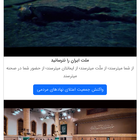
ملت ایران را نترسانید
از شما میترسند؛ از ملّت میترسند؛ از ایمانتان میترسند؛ از حضور شما در صحنه
میترسند
واكنش جمعیت اعتلای نهادهای مردمی