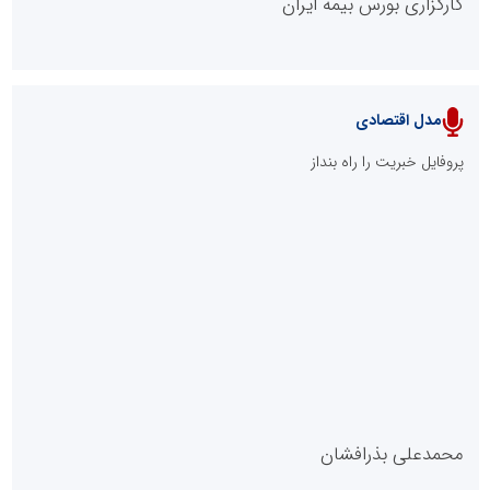
کارگزاری بورس بیمه ایران
مدل اقتصادی
پایگاه خبری نهضت ملی مسکن
پروفایل خبریت را راه بنداز
سازمان بورس و اوراق بهادار
مرجع اخبار موثق در بازارسرمایه
پایگاه خبری گفتمان یزد
محمدعلی بذرافشان