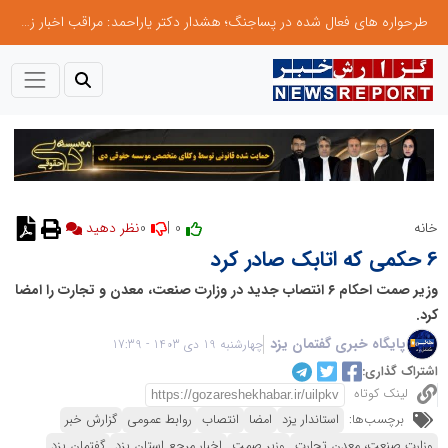
طرحواره های فعال شده در پساجنگ؛ هشدار دکتر یاراحمد: مراقب اخبار زرد و واکنش های هیجانی باشید
0
0 |
خانه
6 حکمی که اتابک صادر کرد
وزیر صمت احکام ۶ انتصاب جدید در وزارت صنعت، معدن و تجارت را امضا
کرد.
پایگاه خبری گفتمان یزد
چهارشنبه 19 دی 1403 - 17:39
اشتراک گذاری:
لینک کوتاه
برچسب‌ها:
استاندار یزد
امضا
انتصاب
روابط عمومی
گزارش خبر
وزارت صنعت، معدن تجارت
وزیر صمت
اخبار مرجع استان یزد
گفتمان یزد