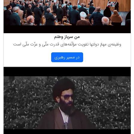
من سرباز وطنم
وظیفه‌ی مهمّ دولتها تقویت مؤلّفه‌های قدرت ملّی و عزّت ملّی است
در مسیر رهبری