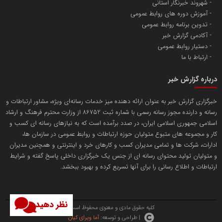
شهروند خبرنگار استانی
آموزش دوره های روابط عمومی
پایگاه اطلاع رسانی اعتلای نهادهای مردمی
تدوین برنامه روابط عمومی
مسعودصادقی
آکادمی گزارش خبر
دستیار روابط عمومی
ارتباط با ما
درباره گزارش خبر
خبرگزاری گزارش خبر به عنوان ارائه دهنده میز خدمات رسانه‌ای ویژه، مشاور ارتباطات و
رسانه و دارنده مجوز رسانه رسمی با شماره ثبت 86752 از وزارت محترم فرهنگ و ارشاد
تریبون
اسلامی جمهوری اسلامی ایران، در صدد برآمده است که به نیازهای رسانه ای کسب و
انتشار گسترده محتوا در رسانه گزارش خبر
کار و مجموعه های متبوع متولیان حوزه ارتباطات و روابط عمومی در سازمان ها،
ادارات، شرکت ها و تمامی مدیران کسب و کارهای خرد و اینترنتی و همچنین مدیران
پایگاه اطلاع رسانی دریا و نفت
و متولیان تولید محتوای رسانه ای از جنس یک خبرگزاری داخلی پاسخ گفته و شرایط
محمدعلی کرمعلی
ارتباطات و اطلاع رسانی را برای آنها تسریع کرده و بهبود ببخشد.
نظر دهید
کلیه حقوق مادی و معنوی محفوظ است.
| طراحی و توسعه:
آما ویرای کیان