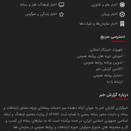
اخبار علم و فناوری
اخبار فرهنگ، هنر و رسانه
اخبار ورزش
اخبار زندگی و سرگرمی
اخبار سازمان‌ها و شرکت‌ها
آهن و فولاد غدیر ایرانیان
دسترسی سریع
تامین آهن اسفنجی تولیدکنندگان فولاد در کشور
شهروند خبرنگار استانی
آموزش دوره های روابط عمومی
پایگاه اطلاع رسانی اعتلای نهادهای مردمی
تدوین برنامه روابط عمومی
مسعودصادقی
آکادمی گزارش خبر
دستیار روابط عمومی
ارتباط با ما
درباره گزارش خبر
خبرگزاری گزارش خبر به عنوان ارائه دهنده میز خدمات رسانه‌ای ویژه، مشاور ارتباطات و
رسانه و دارنده مجوز رسانه رسمی با شماره ثبت 86752 از وزارت محترم فرهنگ و ارشاد
تریبون
اسلامی جمهوری اسلامی ایران، در صدد برآمده است که به نیازهای رسانه ای کسب و
انتشار گسترده محتوا در رسانه گزارش خبر
کار و مجموعه های متبوع متولیان حوزه ارتباطات و روابط عمومی در سازمان ها،