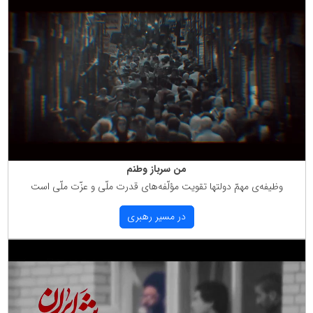
من سرباز وطنم
وظیفه‌ی مهمّ دولتها تقویت مؤلّفه‌های قدرت ملّی و عزّت ملّی است
در مسیر رهبری