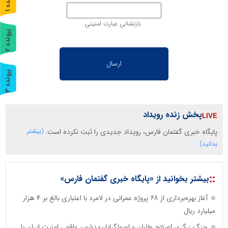
پ
1
ر
و
ن
د
ه
بازنشانی عبارت امنیتی
پ
2
ر
و
ن
د
ه
پ
3
ر
و
ن
د
ه
پخش زنده رویداد
پایگاه خبری گفتمان فارس، رویداد جدیدی را ثبت نکرده است.
(بیشتر
بدانید)
::
بیشتر بخوانید از «پایگاه خبری گفتمان فارس»
آغاز بهره‌برداری از ۶۸ پروژه عمرانی در لامرد با اعتباری بالغ بر ۴ هزار
میلیارد ریال
جنگ زرگری اصلاح طلبان و اصولگرایان؛ دشمن واقعی امنیت ایران با