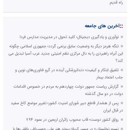
راه قدیم
::
آخرین های جامعه
نوآوری و یادگیری دیجیتال؛ کلید تحول در مدیریت مدارس فردا
تنگه هرمز دیگر به وضعیت سابق برنمی گردد؛ جمهوری اسلامی چگونه
این آبراه راهبردی را به دال مرکزی نظم امنیتی جدید غرب آسیا تبدیل می
کند؟
تلفیق ابتکار و کیفیت؛ دندانپزشکی آینده در گرو فناوری‌های نوین و
جلب اعتماد بیمار
گزارش ریاست جمهور دولت چهاردهم به مردم در خصوص اقدامات
دولت در دو سال گذشته
پس از هشدار قاطع دبیر شورای امنیت کشور؛ تغییر موضع کاخ سفید
در قبال ایران
رواق کشور دوست؛ قاب محبوب زائران اربعین در عمود ۷۹۴
نسیمِ نخلستان» در مسیرِ کربلا؛ پیوندِ هنرِ ملیِ حصیربافی بافقی‌ها با