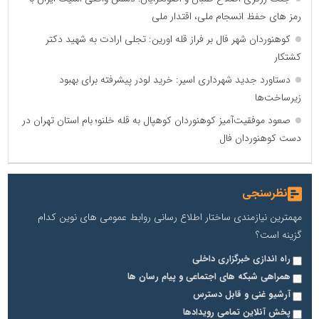
رمز های حفظ انسجام ملی، اقتدار ملی
کوهنوردان شهر فال بر فراز قله اورین: تجلی ارادت به شهید دکتر
کشتکار
دستاورد جدید شهرداری اسیر: خرید لودر پیشرفته برای بهبود
زیرساخت‌ها
صعود موفقیت‌آمیز کوهنوردان کوهپال به قله خلنو؛ بام استان تهران در
دست کوهنوردان فال
نظرسنجی
مهمترین نیازمندی ساختار اطلاع رسانی روابط عمومی های نوین کدام
گزینه است؟
راه اندازی خبرگزاری داخلی
همراهی شبکه های اجتماعی و پیام رسان ها
آرشیو غنی و قابل دسترس
پخش آنلاین تمامی رویدادها