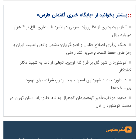
::
بیشتر بخوانید از «پایگاه خبری گفتمان فارس»
آغاز بهره‌برداری از ۶۸ پروژه عمرانی در لامرد با اعتباری بالغ بر ۴ هزار
میلیارد ریال
جنگ زرگری اصلاح طلبان و اصولگرایان؛ دشمن واقعی امنیت ایران با
رمز های حفظ انسجام ملی، اقتدار ملی
کوهنوردان شهر فال بر فراز قله اورین: تجلی ارادت به شهید دکتر
کشتکار
دستاورد جدید شهرداری اسیر: خرید لودر پیشرفته برای بهبود
زیرساخت‌ها
صعود موفقیت‌آمیز کوهنوردان کوهپال به قله خلنو؛ بام استان تهران در
دست کوهنوردان فال
نظرسنجی