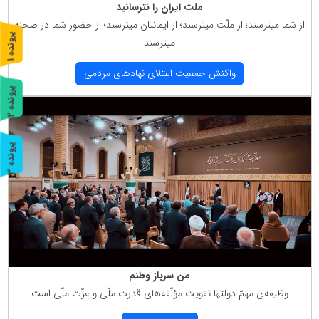
ملت ایران را نترسانید
از شما میترسند؛ از ملّت میترسند؛ از ایمانتان میترسند؛ از حضور شما در صحنه
پ
1
میترسند
ر
و
ن
د
ه
واكنش جمعیت اعتلای نهادهای مردمی
پ
2
ر
و
ن
د
ه
پ
3
ر
و
ن
د
ه
من سرباز وطنم
وظیفه‌ی مهمّ دولتها تقویت مؤلّفه‌های قدرت ملّی و عزّت ملّی است