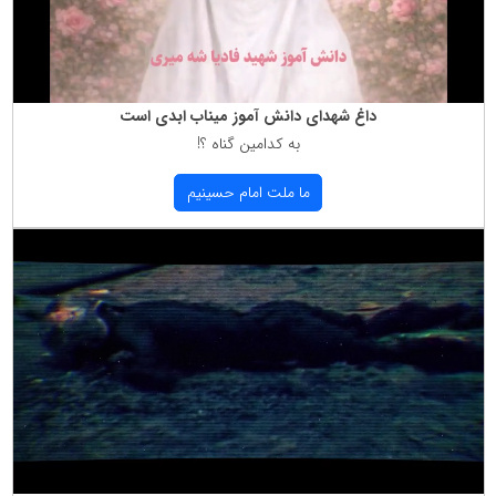
داغ شهدای دانش آموز میناب ابدی است
به كدامین گناه ؟!
ما ملت امام حسینیم