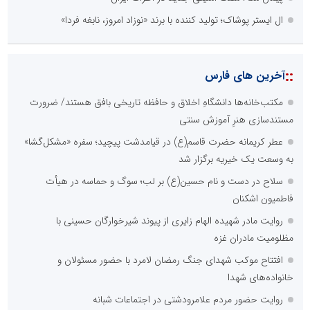
ال ایستر پوشاک؛ تولید کننده با برند «نوزاد امروز، نابغه فردا»
::
آخرین های فارس
مکتب‌خانه‌ها دانشگاهِ اخلاق و حافظه تاریخی بافق هستند/ ضرورت
مستندسازی هنرِ آموزش سنتی
عطر کریمانه حضرت قاسم(ع) در قیامدشت پیچید؛ سفره «مشکل‌گشا»
به وسعت یک خیریه برگزار شد
سلاح در دست و نام حسین(ع) بر لب؛ سوگ و حماسه در هیأت
فاطمیون اشکنان
روایت مادر شهیده الهام زایری از پیوند شیرخوارگان حسینی با
مظلومیت مادران غزه
افتتاح موکب شهدای جنگ رمضان لامرد با حضور مسئولان و
خانواده‌های شهدا
روایت حضور مردم علامرودشتی در اجتماعات شبانه