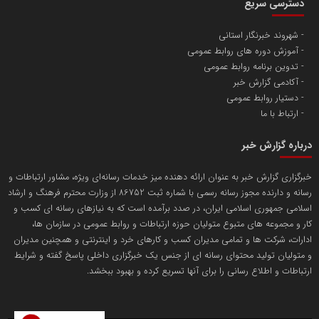
دسترسی سریع
تامین آهن اسفنجی تولیدکنندگان فولاد در کشور
شهروند خبرنگار استانی
آموزش دوره های روابط عمومی
پایگاه اطلاع رسانی اعتلای نهادهای مردمی
تدوین برنامه روابط عمومی
مسعودصادقی
آکادمی گزارش خبر
دستیار روابط عمومی
ارتباط با ما
درباره گزارش خبر
خبرگزاری گزارش خبر به عنوان ارائه دهنده میز خدمات رسانه‌ای ویژه، مشاور ارتباطات و
رسانه و دارنده مجوز رسانه رسمی با شماره ثبت 86752 از وزارت محترم فرهنگ و ارشاد
تریبون
اسلامی جمهوری اسلامی ایران، در صدد برآمده است که به نیازهای رسانه ای کسب و
انتشار گسترده محتوا در رسانه گزارش خبر
کار و مجموعه های متبوع متولیان حوزه ارتباطات و روابط عمومی در سازمان ها،
ادارات، شرکت ها و تمامی مدیران کسب و کارهای خرد و اینترنتی و همچنین مدیران
پایگاه اطلاع رسانی دریا و نفت
و متولیان تولید محتوای رسانه ای از جنس یک خبرگزاری داخلی پاسخ گفته و شرایط
محمدعلی کرمعلی
ارتباطات و اطلاع رسانی را برای آنها تسریع کرده و بهبود ببخشد.