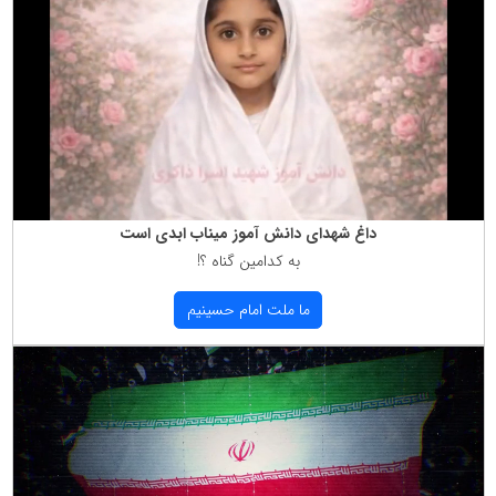
داغ شهدای دانش آموز میناب ابدی است
به كدامین گناه ؟!
ما ملت امام حسینیم