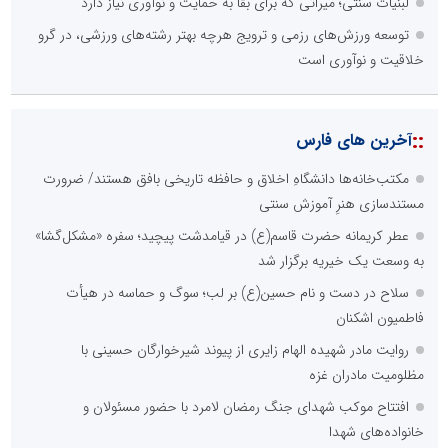
لبنیات سنتی؛ میراثی که برای بقا به حمایت و نوآوری نیاز دارد
توسعه ورزش‌های رزمی و ترویج هرچه بهتر رشته‌های ورزشی، در گرو
خلاقیت و نوآوری است
::
آخرین های فارس
مکتب‌خانه‌ها دانشگاهِ اخلاق و حافظه تاریخی بافق هستند/ ضرورت
مستندسازی هنرِ آموزش سنتی
عطر کریمانه حضرت قاسم(ع) در قیامدشت پیچید؛ سفره «مشکل‌گشا»
به وسعت یک خیریه برگزار شد
سلاح در دست و نام حسین(ع) بر لب؛ سوگ و حماسه در هیأت
فاطمیون اشکنان
روایت مادر شهیده الهام زایری از پیوند شیرخوارگان حسینی با
مظلومیت مادران غزه
افتتاح موکب شهدای جنگ رمضان لامرد با حضور مسئولان و
خانواده‌های شهدا