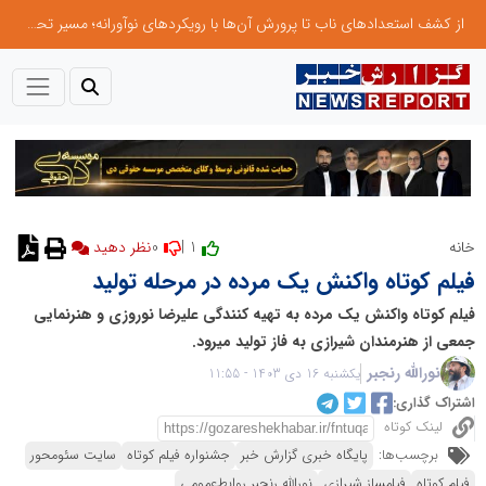
از کشف استعدادهای ناب تا پرورش آن‌ها با رویکردهای نوآورانه؛ مسیر تحول‌آفرین شنای ایران در سطح جهانی
0
1 |
خانه
نظر دهید
فیلم کوتاه واکنش یک مرده در مرحله تولید
فیلم کوتاه واکنش یک مرده به تهیه کنندگی علیرضا نوروزی و هنرنمایی
جمعی از هنرمندان شیرازی به فاز تولید میرود.
نورالله رنجبر
یکشنبه 16 دی 1403 - 11:55
اشتراک گذاری:
لینک کوتاه
برچسب‌ها:
پایگاه خبری گزارش خبر
جشنواره فیلم کوتاه
سایت سئومحور
فیلم کوتاه
فیلمساز شیرازی
نورالله رنجبر روابط‌عمومی