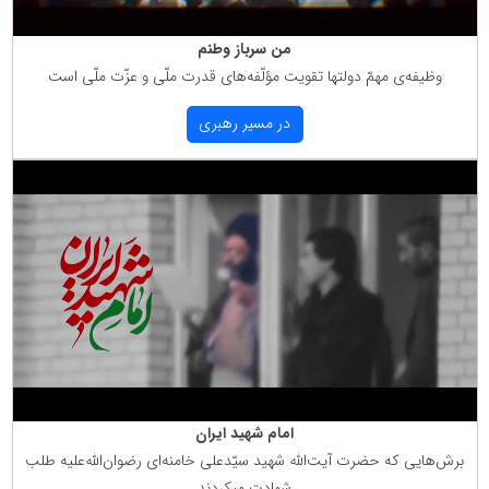
من سرباز وطنم
وظیفه‌ی مهمّ دولتها تقویت مؤلّفه‌های قدرت ملّی و عزّت ملّی است
در مسیر رهبری
امام شهید ایران
برش‌هایی كه حضرت آیت‌الله شهید سیّدعلی خامنه‌ای رضوان‌الله‌علیه طلب
شهادت میكردند