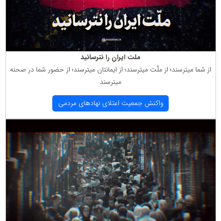
ملت ایران را نترسانید
از شما میترسند؛ از ملّت میترسند؛ از ایمانتان میترسند؛ از حضور شما در صحنه
میترسند
واكنش جمعیت اعتلای نهادهای مردمی