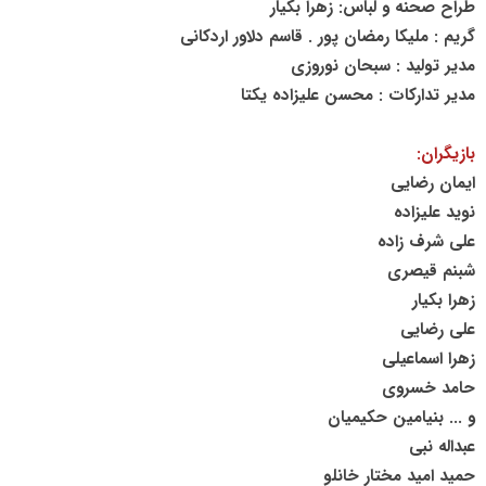
طراح صحنه و لباس: زهرا بکیار
گریم : ملیکا رمضان پور . قاسم دلاور اردکانی
مدیر تولید : سبحان نوروزی
مدیر تدارکات : محسن علیزاده یکتا
بازیگران:
ایمان رضایی
نوید علیزاده
علی شرف زاده
شبنم قیصری
زهرا بکیار
علی رضایی
زهرا اسماعیلی
حامد خسروی
و ... بنیامین حکیمیان
عبداله نبی
حمید امید مختار خانلو