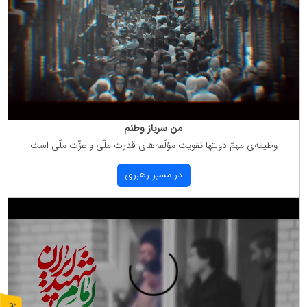
من سرباز وطنم
وظیفه‌ی مهمّ دولتها تقویت مؤلّفه‌های قدرت ملّی و عزّت ملّی است
در مسیر رهبری