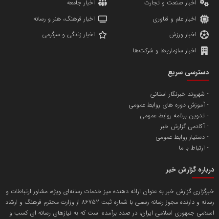
اخبار صنعت و تجارت
اخبار جامعه
اخبار علم و فناوری
اخبار فرهنگ، هنر و رسانه
اخبار ورزش
اخبار زندگی و سرگرمی
اخبار سازمان‌ها و شرکت‌ها
آهن و فولاد غدیر ایرانیان
دسترسی سریع
تامین آهن اسفنجی تولیدکنندگان فولاد در کشور
شهروند خبرنگار استانی
آموزش دوره های روابط عمومی
پایگاه اطلاع رسانی اعتلای نهادهای مردمی
تدوین برنامه روابط عمومی
مسعودصادقی
آکادمی گزارش خبر
دستیار روابط عمومی
ارتباط با ما
درباره گزارش خبر
خبرگزاری گزارش خبر به عنوان ارائه دهنده میز خدمات رسانه‌ای ویژه، مشاور ارتباطات و
رسانه و دارنده مجوز رسانه رسمی با شماره ثبت 86752 از وزارت محترم فرهنگ و ارشاد
تریبون
اسلامی جمهوری اسلامی ایران، در صدد برآمده است که به نیازهای رسانه ای کسب و