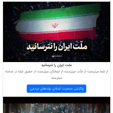
ملت ایران را نترسانید
از شما میترسند؛ از ملّت میترسند؛ از ایمانتان میترسند؛ از حضور شما در صحنه
میترسند
واكنش جمعیت اعتلای نهادهای مردمی