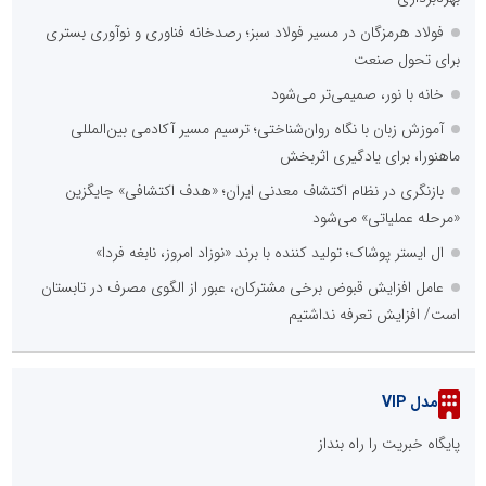
فولاد هرمزگان در مسیر فولاد سبز؛ رصدخانه فناوری و نوآوری بستری
برای تحول صنعت
خانه با نور، صمیمی‌تر می‌شود
آموزش زبان با نگاه روان‌شناختی؛ ترسیم مسیر آکادمی بین‌المللی
ماهنورا، برای یادگیری اثربخش
بازنگری در نظام اکتشاف معدنی ایران؛ «هدف اکتشافی» جایگزین
«مرحله عملیاتی» می‌شود
ال ایستر پوشاک؛ تولید کننده با برند «نوزاد امروز، نابغه فردا»
عامل افزایش قبوض برخی مشترکان، عبور از الگوی مصرف در تابستان
است/ افزایش تعرفه نداشتیم
مدل VIP
پایگاه خبریت را راه بنداز