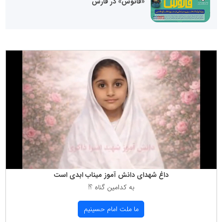
«فانوس» در فارس
داغ شهدای دانش آموز میناب ابدی است
به كدامین گناه ؟!
ما ملت امام حسینیم