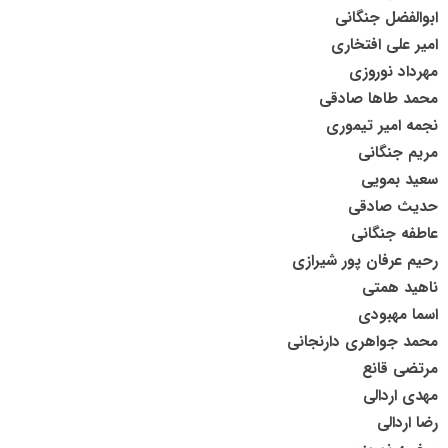
ابوالفضل جنگانی
امیر علی افتخاری
مهرداد نوروزی
محمد طاها صادقی
نجمه امیر تیموری
مریم جنگانی
سعید بمویی
حدیث صادقی
عاطفه جنگانی
رحیم عرفان پور شیرازی
ناهید همتی
اسما مهبودی
محمد جواهری دارنجانی
مرتضی قانع
مهدی اردالی
رضا اردالی