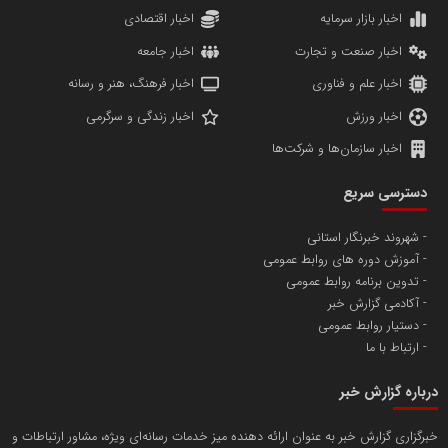
دانشگاه سئوی ایران
مریم حاج نوروز نظری
اخبار بازار سرمایه
اخبار اقتصادی
اخبار صنعت و تجارت
اخبار جامعه
اخبار علم و فناوری
اخبار فرهنگ، هنر و رسانه
اخبار ورزش
اخبار زندگی و سرگرمی
اخبار سازمان‌ها و شرکت‌ها
آهن و فولاد غدیر ایرانیان
دسترسی سریع
تامین آهن اسفنجی تولیدکنندگان فولاد در کشور
شهروند خبرنگار استانی
آموزش دوره های روابط عمومی
پایگاه اطلاع رسانی اعتلای نهادهای مردمی
تدوین برنامه روابط عمومی
مسعودصادقی
آکادمی گزارش خبر
دستیار روابط عمومی
ارتباط با ما
درباره گزارش خبر
خبرگزاری گزارش خبر به عنوان ارائه دهنده میز خدمات رسانه‌ای ویژه، مشاور ارتباطات و