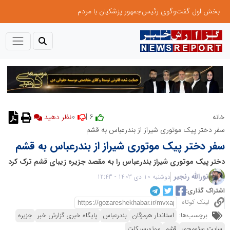
بخش اول گفت‌وگوی رئیس‌جمهور پزشکیان با مردم
0
6 |
خانه
سفر دختر پیک موتوری شیراز از بندرعباس به قشم
سفر دختر پیک موتوری شیراز از بندرعباس به قشم
دختر پیک موتوری شیراز بندرعباس را به مقصد جزیره زیبای قشم ترک کرد
نورالله رنجبر
دوشنبه 10 دی 1403 - 12:43
اشتراک گذاری:
لینک کوتاه
برچسب‌ها:
استاندار هرمزگان
بندرعباس
پایگاه خبری گزارش خبر
جزیره
سایت سئومحور
قشم
موتورسيكلت