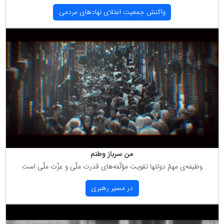
واكنش جمعیت اعتلای نهادهای مردمی
من سرباز وطنم
وظیفه‌ی مهمّ دولتها تقویت مؤلّفه‌های قدرت ملّی و عزّت ملّی است
در مسیر رهبری