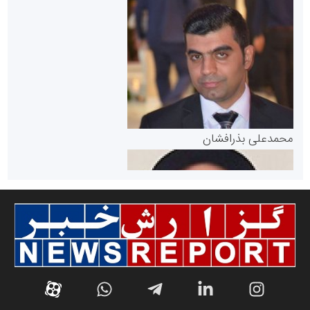
سازمان بورس و اوراق بهادار
مرجع اخبار موثق در بازارسرمایه
پایگاه خبری گفتمان یزد
محمدعلی بذرافشان
سازمان صنعت،معدن و تجارت