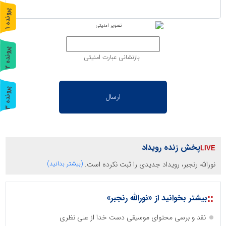
پ
1
ر
و
ن
د
ه
پ
2
بازنشانی عبارت امنیتی
ر
و
ن
د
ه
پ
3
ر
و
ن
د
ه
پخش زنده رویداد
نورالله رنجبر، رویداد جدیدی را ثبت نکرده است.
(بیشتر بدانید)
::
بیشتر بخوانید از «نورالله رنجبر»
نقد و برسی محتوای موسیقی دست خدا از علی نظری