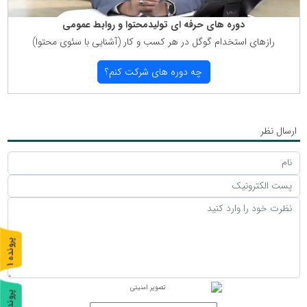
دوره های حرفه ای تولیدمحتوا و روابط عمومی
رازهای استخدام گوگل در هر كسب و كار (آشنایی با سئوی محتوا)
چه دوره های شركت كنم؟
ارسال نظر
پ
1
ر
و
ن
د
ه
پ
2