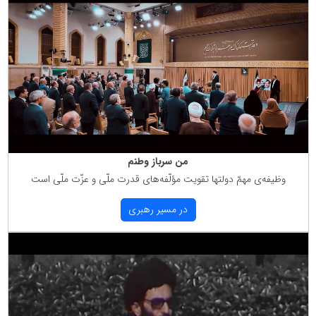
من سرباز وطنم
وظیفه‌ی مهمّ دولتها تقویت مؤلّفه‌های قدرت ملّی و عزّت ملّی است
در مسیر رهبری