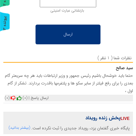
ر
و
ن
د
ه
بازنشانی عبارت امنیتی
پ
3
ر
و
ن
د
ه
نظرات شما ( 1 نظر )
سید صالح
حتما باید خوشحال باشیم رئیس جمهور و وزیر ارتباطات باید هر چه سریعتر گام
بعدی را برای رفع فیلتر از سایر سکو ها و پلتفرمها باقدرت بردارند. تشکر از گام
اول ،
ارسال پاسخ
|
(0)
(0)
پخش زنده رویداد
پایگاه خبری گفتمان یزد، رویداد جدیدی را ثبت نکرده است.
(بیشتر بدانید)