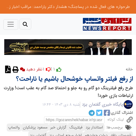
طرحواره های فعال شده در پساجنگ؛ هشدار دکتر یاراحمد: مراقب اخبار زرد و واکنش های هیجانی باشید
1
1 |
خانه
نظر دهید
از رفع فیلتر واتساپ خوشحال باشیم یا ناراحت؟
طرح رفع فیلترینگ دو گام رو به جلو و احتمالا صد گام به عقب است! وزارت
ارتباطات بازی خورد!
پایگاه خبری گفتمان یزد
شنبه 8 دی 1403 - 16:44
اشتراک گذاری:
لینک کوتاه
برچسب‌ها:
استاندار یزد
فیلترینگ
گزارش خبر
مسعود پزشکیان
واتساپ
شهرستان بافق
دولت چهاردهم
اخبار مرجع استان یزد
گفتمان یزد