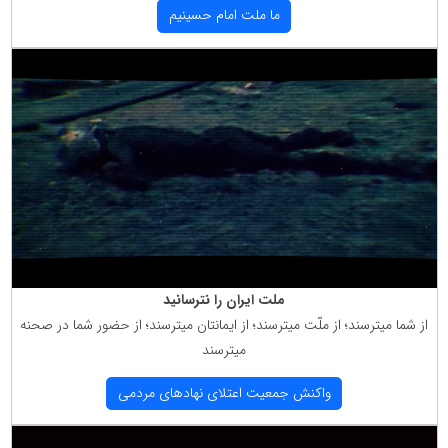
ما ملت امام حسینیم
ملت ایران را نترسانید
از شما میترسند؛ از ملّت میترسند؛ از ایمانتان میترسند؛ از حضور شما در صحنه
میترسند
واكنش جمعیت اعتلای نهادهای مردمی