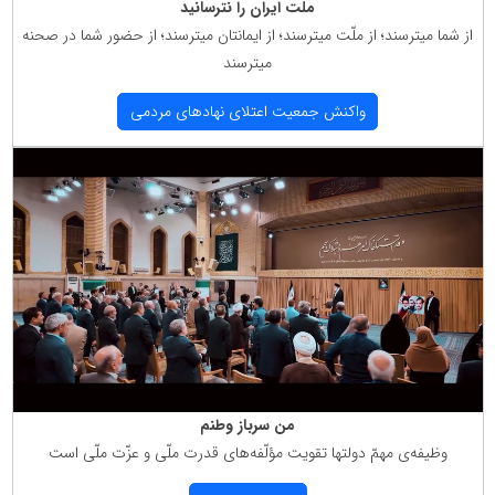
ملت ایران را نترسانید
از شما میترسند؛ از ملّت میترسند؛ از ایمانتان میترسند؛ از حضور شما در صحنه
میترسند
واكنش جمعیت اعتلای نهادهای مردمی
من سرباز وطنم
وظیفه‌ی مهمّ دولتها تقویت مؤلّفه‌های قدرت ملّی و عزّت ملّی است