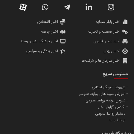
دانشگاه سئوی ایران
مریم حاج نوروز نظری
اخبار بازار سرمایه
اخبار اقتصادی
اخبار صنعت و تجارت
اخبار جامعه
اخبار علم و فناوری
اخبار فرهنگ، هنر و رسانه
اخبار ورزش
اخبار زندگی و سرگرمی
اخبار سازمان‌ها و شرکت‌ها
آهن و فولاد غدیر ایرانیان
دسترسی سریع
تامین آهن اسفنجی تولیدکنندگان فولاد در کشور
شهروند خبرنگار استانی
آموزش دوره های روابط عمومی
پایگاه اطلاع رسانی اعتلای نهادهای مردمی
تدوین برنامه روابط عمومی
مسعودصادقی
آکادمی گزارش خبر
دستیار روابط عمومی
ارتباط با ما
درباره گزارش خبر