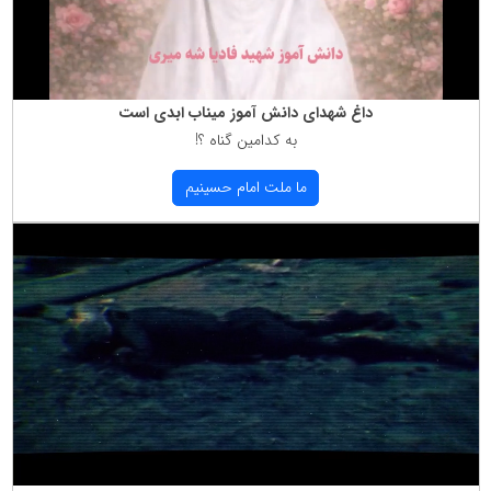
داغ شهدای دانش آموز میناب ابدی است
به كدامین گناه ؟!
ما ملت امام حسینیم