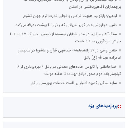
پرچمداران آگاهی‌بخشی در استان
اربعین؛ بازتولید هویت فراملی و تجلی قدرت نرم جهان تشیع
طنین «چاووشی» در کویر؛ میراثی که زائر را تا بهشت بدرقه می‌کند
سنگ‌آهن مرکزی در مدار شتابان توسعه؛ از تضمین خوراک ۱۵ ساله تا
جهش سودآوری به ۶.۲ همت
طنینِ وحی در «دارالشجاعه»؛ حماسهی قرآن و عاشورا در سایهسارِ
امامزاده عبدالله (ع) بافق
خداحافظی با کابوس جاده‌های معدنی در بافق / بهره‌برداری از ۶
کیلومتر باند دوم محور «بافق-بهاباد» تا هفته دولت
سایه سنگین کمبود اعتبار بر قامت خدمات بهزیستی بافق
::
پربازدیدهای یزد