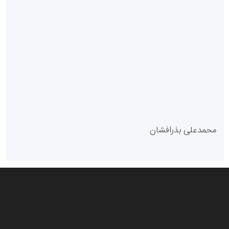
سازمان بورس و اوراق بهادار
مرجع اخبار موثق در بازارسرمایه
پایگاه خبری گفتمان یزد
محمدعلی بذرافشان
سازمان صنعت،معدن و تجارت