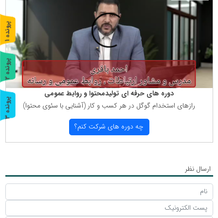
پ
1
ر
و
ن
د
ه
پ
2
ر
و
ن
د
ه
دوره های حرفه ای تولیدمحتوا و روابط عمومی
پ
3
رازهای استخدام گوگل در هر كسب و كار (آشنایی با سئوی محتوا)
ر
و
ن
د
ه
چه دوره های شركت كنم؟
ارسال نظر