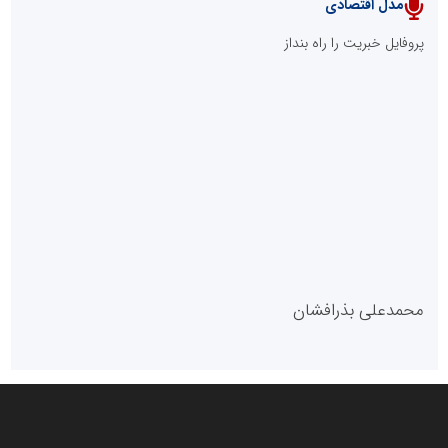
مدل اقتصادی
پایگاه خبری نهضت ملی مسکن
پروفایل خبریت را راه بنداز
سازمان بورس و اوراق بهادار
مرجع اخبار موثق در بازارسرمایه
پایگاه خبری گفتمان یزد
محمدعلی بذرافشان