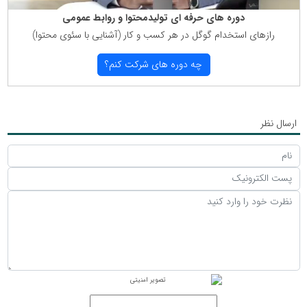
دوره های حرفه ای تولیدمحتوا و روابط عمومی
رازهای استخدام گوگل در هر كسب و كار (آشنایی با سئوی محتوا)
چه دوره های شركت كنم؟
ارسال نظر