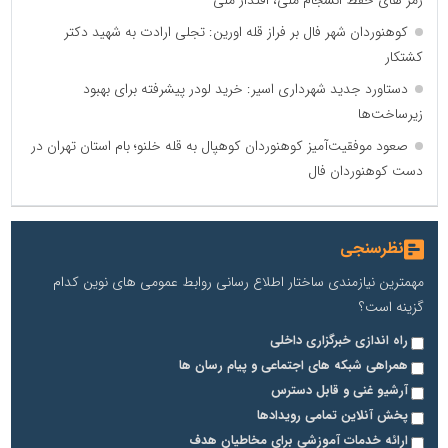
رمز های حفظ انسجام ملی، اقتدار ملی
کوهنوردان شهر فال بر فراز قله اورین: تجلی ارادت به شهید دکتر
کشتکار
دستاورد جدید شهرداری اسیر: خرید لودر پیشرفته برای بهبود
زیرساخت‌ها
صعود موفقیت‌آمیز کوهنوردان کوهپال به قله خلنو؛ بام استان تهران در
دست کوهنوردان فال
نظرسنجی
مهمترین نیازمندی ساختار اطلاع رسانی روابط عمومی های نوین کدام
گزینه است؟
راه اندازی خبرگزاری داخلی
همراهی شبکه های اجتماعی و پیام رسان ها
آرشیو غنی و قابل دسترس
پخش آنلاین تمامی رویدادها
ارائه خدمات آموزشی برای مخاطیان هدف