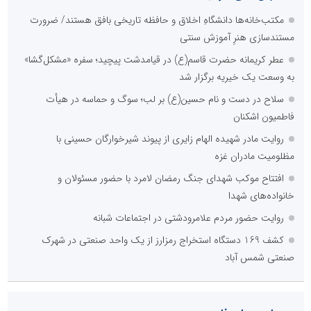
مکتب‌خانه‌ها دانشگاهِ اخلاق و حافظه تاریخی بافق هستند/ ضرورت
مستندسازی هنرِ آموزش سنتی
عطر کریمانه حضرت قاسم(ع) در قیامدشت پیچید؛ سفره «مشکل‌گشا»
به وسعت یک خیریه برگزار شد
سلاح در دست و نام حسین(ع) بر لب؛ سوگ و حماسه در هیأت
فاطمیون اشکنان
روایت مادر شهیده الهام زایری از پیوند شیرخوارگان حسینی با
مظلومیت مادران غزه
افتتاح موکب شهدای جنگ رمضان لامرد با حضور مسئولان و
خانواده‌های شهدا
روایت حضور مردم علامرودشتی در اجتماعات شبانه
کشف 169 دستگاه استخراج رمزارز از یک واحد صنعتی در شهرک
صنعتی شمس آباد