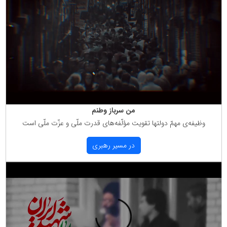
من سرباز وطنم
وظیفه‌ی مهمّ دولتها تقویت مؤلّفه‌های قدرت ملّی و عزّت ملّی است
در مسیر رهبری