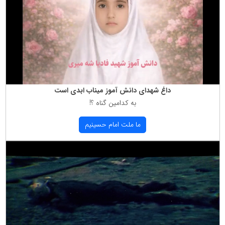
داغ شهدای دانش آموز میناب ابدی است
به كدامین گناه ؟!
ما ملت امام حسینیم