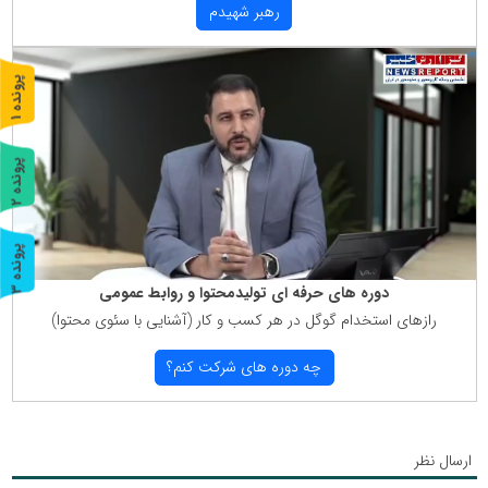
رهبر شهیدم
پ
1
ر
و
ن
د
ه
پ
2
ر
و
ن
د
ه
پ
3
دوره های حرفه ای تولیدمحتوا و روابط عمومی
ر
و
ن
د
ه
رازهای استخدام گوگل در هر كسب و كار (آشنایی با سئوی محتوا)
چه دوره های شركت كنم؟
ارسال نظر