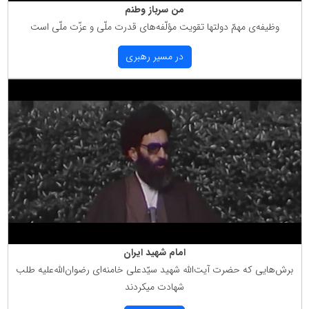
من سرباز وطنم
وظیفه‌ی مهمّ دولتها تقویت مؤلّفه‌های قدرت ملّی و عزّت ملّی است
در مسیر رهبری
امام شهید ایران
برش‌هایی كه حضرت آیت‌الله شهید سیّدعلی خامنه‌ای رضوان‌الله‌علیه طلب
شهادت میكردند