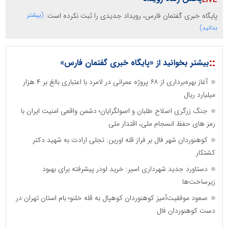
پایگاه خبری گفتمان فارس، رویداد جدیدی را ثبت نکرده است.
(بیشتر
بدانید)
::
بیشتر بخوانید از «پایگاه خبری گفتمان فارس»
آغاز بهره‌برداری از ۶۸ پروژه عمرانی در لامرد با اعتباری بالغ بر ۴ هزار
میلیارد ریال
جنگ زرگری اصلاح طلبان و اصولگرایان؛ دشمن واقعی امنیت ایران با
رمز های حفظ انسجام ملی، اقتدار ملی
کوهنوردان شهر فال بر فراز قله اورین: تجلی ارادت به شهید دکتر
کشتکار
دستاورد جدید شهرداری اسیر: خرید لودر پیشرفته برای بهبود
زیرساخت‌ها
صعود موفقیت‌آمیز کوهنوردان کوهپال به قله خلنو؛ بام استان تهران در
دست کوهنوردان فال