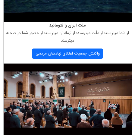
ملت ایران را نترسانید
از شما میترسند؛ از ملّت میترسند؛ از ایمانتان میترسند؛ از حضور شما در صحنه
میترسند
واكنش جمعیت اعتلای نهادهای مردمی