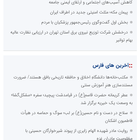
کاهش آسیب‌های اجتماعی و ارتقای ایمنی جامعه
پیمان مکه؛ مثلث امنیتی جدید در اطراف ایران
بخش اول گفت‌وگوی رئیس‌جمهور پزشکیان با مردم
درخشش شرکت توزیع نیروی برق استان تهران در ارزیابی نظارت عالیه
بهام توانیر
::
آخرین های فارس
مکتب‌خانه‌ها دانشگاهِ اخلاق و حافظه تاریخی بافق هستند/ ضرورت
مستندسازی هنرِ آموزش سنتی
عطر کریمانه حضرت قاسم(ع) در قیامدشت پیچید؛ سفره «مشکل‌گشا»
به وسعت یک خیریه برگزار شد
سلاح در دست و نام حسین(ع) بر لب؛ سوگ و حماسه در هیأت
فاطمیون اشکنان
روایت مادر شهیده الهام زایری از پیوند شیرخوارگان حسینی با
مظلومیت مادران غزه