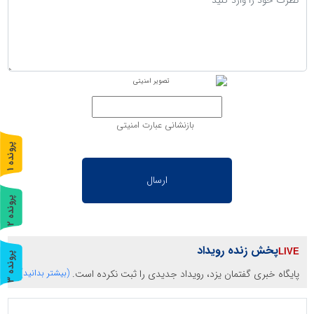
بازنشانی عبارت امنیتی
پ
1
ر
و
ن
د
ه
پ
2
ر
و
ن
د
ه
پخش زنده رویداد
پ
3
پایگاه خبری گفتمان یزد، رویداد جدیدی را ثبت نکرده است.
(بیشتر بدانید)
ر
و
ن
د
ه