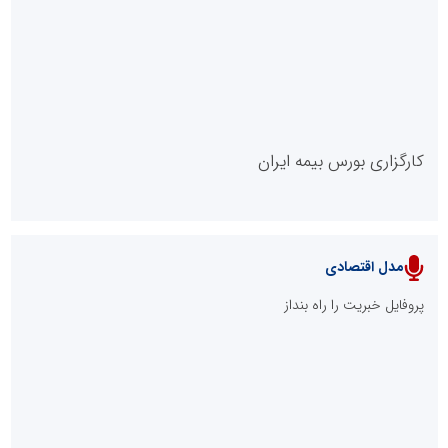
روابط عمومی خبرگزاری گزارش خبر
کارگزاری بورس بیمه ایران
مدل اقتصادی
پایگاه خبری نهضت ملی مسکن
پروفایل خبریت را راه بنداز
سازمان بورس و اوراق بهادار