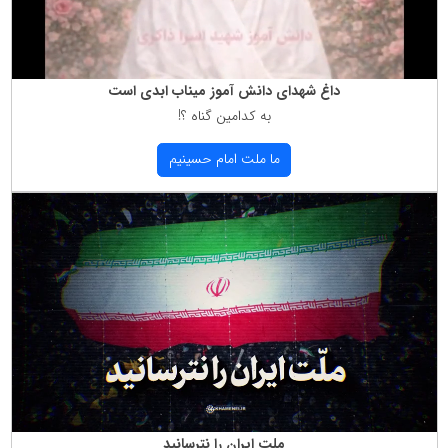
داغ شهدای دانش آموز میناب ابدی است
به كدامین گناه ؟!
ما ملت امام حسینیم
ملت ایران را نترسانید