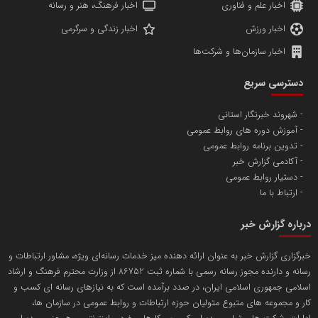
اخبار علم و فناوری
اخبار فرهنگ، هنر و رسانه
اخبار ورزش
اخبار زندگی و سرگرمی
اخبار سازمان‌ها و شرکت‌ها
آهن و فولاد غدیر ایرانیان
دسترسی سریع
تامین آهن اسفنجی تولیدکنندگان فولاد در کشور
شهروند خبرنگار استانی
آموزش دوره های روابط عمومی
پایگاه اطلاع رسانی اعتلای نهادهای مردمی
تدوین برنامه روابط عمومی
مسعودصادقی
آکادمی گزارش خبر
دستیار روابط عمومی
ارتباط با ما
درباره گزارش خبر
خبرگزاری گزارش خبر به عنوان ارائه دهنده میز خدمات رسانه‌ای ویژه، مشاور ارتباطات و
رسانه و دارنده مجوز رسانه رسمی با شماره ثبت 86752 از وزارت محترم فرهنگ و ارشاد
تریبون
اسلامی جمهوری اسلامی ایران، در صدد برآمده است که به نیازهای رسانه ای کسب و
انتشار گسترده محتوا در رسانه گزارش خبر
کار و مجموعه های متبوع متولیان حوزه ارتباطات و روابط عمومی در سازمان ها،