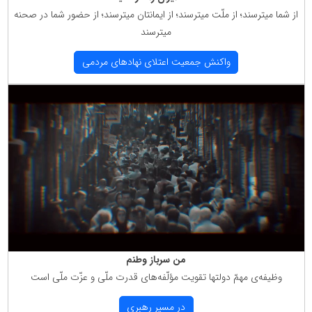
از شما میترسند؛ از ملّت میترسند؛ از ایمانتان میترسند؛ از حضور شما در صحنه
میترسند
واكنش جمعیت اعتلای نهادهای مردمی
من سرباز وطنم
وظیفه‌ی مهمّ دولتها تقویت مؤلّفه‌های قدرت ملّی و عزّت ملّی است
در مسیر رهبری