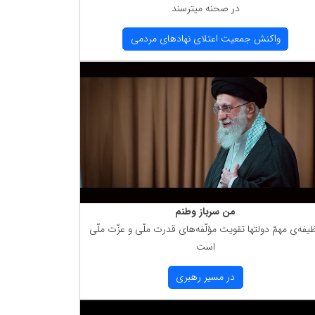
در صحنه میترسند
واكنش جمعیت اعتلای نهادهای مردمی
من سرباز وطنم
یفه‌ی مهمّ دولتها تقویت مؤلّفه‌های قدرت ملّی و عزّت ملّی
است
در مسیر رهبری