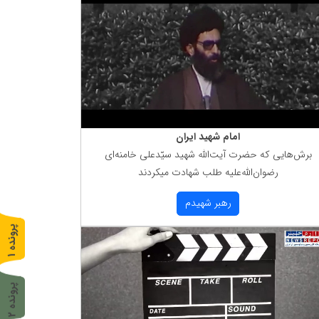
امام شهید ایران
برش‌هایی كه حضرت آیت‌الله شهید سیّدعلی خامنه‌ای
رضوان‌الله‌علیه طلب شهادت میكردند
رهبر شهیدم
پ
1
ر
و
ن
د
ه
پ
2
ر
و
ن
د
ه