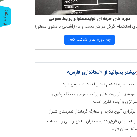
پ
3
دوره های حرفه ای تولیدمحتوا و روابط عمومی
ر
و
ن
د
ه
ای استخدام گوگل در هر كسب و كار (آشنایی با سئوی محتوا)
چه دوره های شركت كنم؟
بیشتر بخوانید از «استانداری فارس»
نباید اجازه بدهیم نقد و انتقادات حبس شود
مهمترین اولویت های روابط عمومی انعطاف پذیری،
تراتژی و آینده نگری است
برگزاری آیین تکریم و معارفه فرماندار شهرستان شیراز
پیام عباس فرج‌زاده به مدیران اطلاع رسانی و اصحاب
انه استان فارس