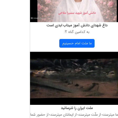
داغ شهدای دانش آموز میناب ابدی است
به كدامین گناه ؟!
ما ملت امام حسینیم
ملت ایران را نترسانید
ما میترسند؛ از ملّت میترسند؛ از ایمانتان میترسند؛ از حضور شما