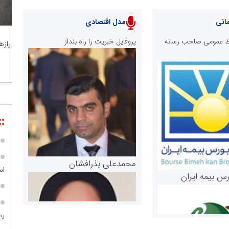
انی
مدل اقتصادی
ابط عمومی صاحب رسانه
پروفایل خبریت را راه بنداز
رازه
::
محمدعلی بذرافشان
اس
رس بیمه ایران
رس