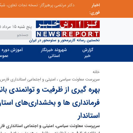
اخبار
تنگه هرمز دیگر به وضعیت سابق برنمی گردد؛ جمهوری اسلامی چگونه این آبراه راهبردی را به دال مرکزی نظم امنیتی جدید غرب آسیا تبدیل می کند؟
دکتر مرتضی پرهیزگار: نسخه نجات تعاون، شبکه 
فوری:
پنج شنبه 15 مرداد 1405
نخستین رسانه کاربرمحور و سئومحور در ایران
گزارش
شهروند خبرنگار
آموزش دوره ه
خبر
استانی
عموم
خانه
سرپرست معاونت سیاسی ، امنیتی و اجتماعی استانداری فارس:
بهره گیری از ظرفیت و توانمندی با
فرمانداری ها و بخشداری‌های استا
استاندار
سرپرست معاونت سیاسی، امنیتی و اجتماعی استانداری فارس