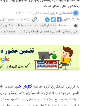
استفاده از ظرفیت و توانمندی بانوان و همچنین برادران و 
بخشداری‌های استان است.
استانداری فارس
جمعه 25 آبان 1403 - 11:39
لینک کوتاه
اشتراک گذاری:
برچسب‌ها:
استاندار فارس
اهل سنت
بانوان
خبرگزاری گز
معاون سیاسی، امنیتی و اجتماعی استانداری فارس
توسعه اقتصاد 
به گزارش خبرنگاران گروه جامعه
گزارش خبر
، حجت الله
فارس در دیدار با اعضای ستاد مرکزی دکتر پزشکیان ری
از راهکارهای رفع مشکلات و چالش‌های کشور، همکاری ق
گذاشتن آنها ، بتوان با شعار وفاق ملی در جهت حل مشک