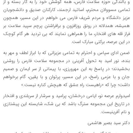
و بالندگی حوزه سلامت فارس، همه کوشش خود را به کار بسته و از
تمامی مسوولان محترم، اساتید ارجمند، کارکنان صدیق و دانشجویان
عزیز دانشگاه و مردم شریف فارس می خواهم در این مسیر، همچون
همیشه، همدلانه در رونق روزافزون و برافراشتن پرچم سپید سلامت بر
فراز قله های افتخار، ما را همراهی نمایند که بی تردید هر گام کوچک
در این عرصه، برکتی مبارک است.
ضمن ادای سپاس و احترام به تمامی عزیزانی که با ابراز لطف و مهر به
بنده، نور امید به تحول آفرینی در مجموعه سلامت فارس را روشنی
بخشیدند؛ در پاسخ به این مهرورزی، با پیمانی از سر ایمان و صمیم
جان و با عزمی راسخ، در این مسیر، پرتوان و با یقین، گام برخواهم
داشت؛ چرا که «راهیست راه عشق که هیچش کناره نیست.»
امیدوارم عرصه نو، ایامی درخشان، پرامید و سرشار از سربلندی و افتخار
در تاریخ این مجموعه سترگ باشد که بی شک، شایسته این پیشتازی
و نام آفرینیست.
دکتر سید بصیر هاشمی