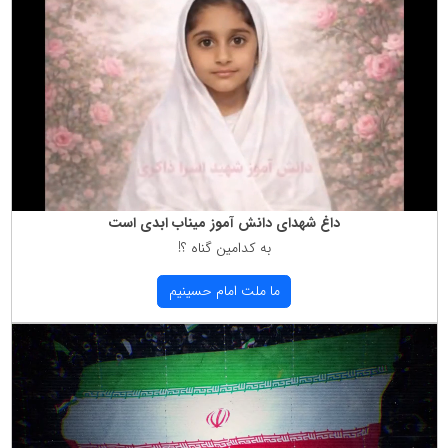
داغ شهدای دانش آموز میناب ابدی است
به كدامین گناه ؟!
ما ملت امام حسینیم