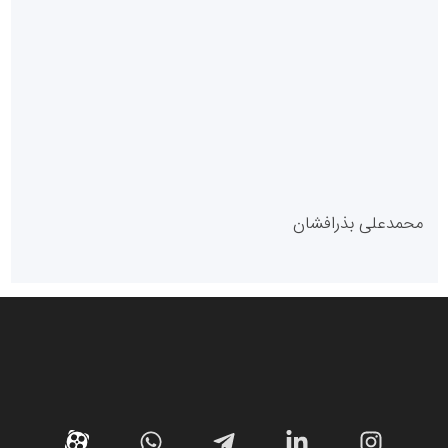
سازمان بورس و اوراق بهادار
مرجع اخبار موثق در بازارسرمایه
پایگاه خبری گفتمان یزد
محمدعلی بذرافشان
سازمان صنعت،معدن و تجارت