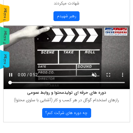
شهادت میكردند
پ
1
رهبر شهیدم
ر
و
ن
د
ه
پ
2
ر
و
ن
د
ه
پ
3
ر
و
ن
د
ه
دوره های حرفه ای تولیدمحتوا و روابط عمومی
رازهای استخدام گوگل در هر كسب و كار (آشنایی با سئوی محتوا)
چه دوره های شركت كنم؟