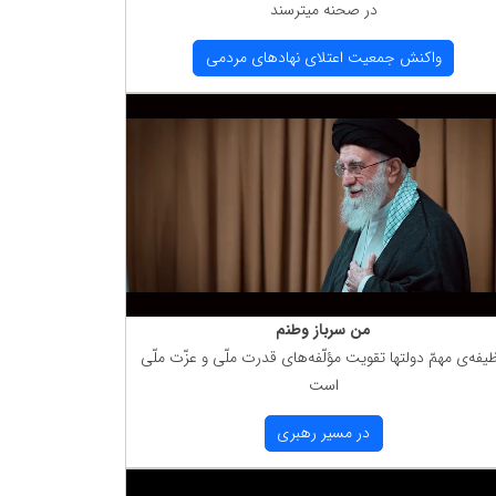
در صحنه میترسند
واكنش جمعیت اعتلای نهادهای مردمی
من سرباز وطنم
یفه‌ی مهمّ دولتها تقویت مؤلّفه‌های قدرت ملّی و عزّت ملّی
است
در مسیر رهبری