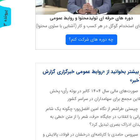
پ
3
دوره های حرفه ای تولیدمحتوا و روابط عمومی
ای استخدام گوگل در هر كسب و كار (آشنایی با سئوی محتوا)
ر
و
ن
د
ه
چه دوره های شركت كنم؟
بیشتر بخوانید از «روابط عمومی خبرگزاری گزارش
خبر»
صورت‌های مالی سال ۱۴۰۴ کالبر در بوته رأی؛ پخش
لاین مجمع برای سهامداران در سراسر کشور
چیستی طراشعر از نگاه امین افضل‌پور؛ چگونه یک شاعر
رانی با انقلاب در جایگاه حرف، شعر را از متن خطی به
دان ادراک بصری تبدیل کرد؟
سیروس حامدی با کارنامه‌ای درخشان در فولاد، پالایش و