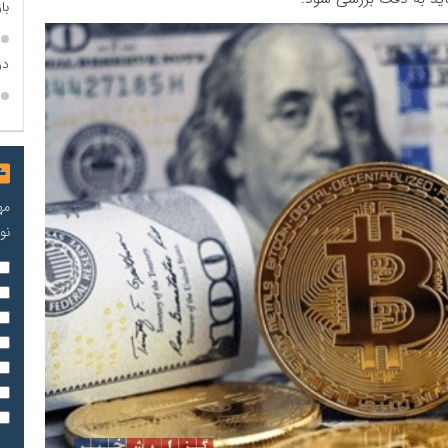
با
در
مه
نو