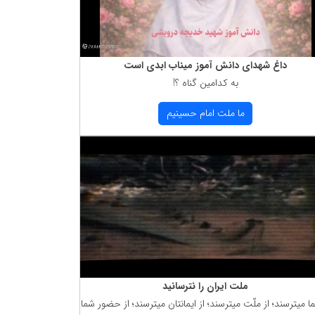
داغ شهدای دانش آموز میناب ابدی است
به كدامین گناه ؟!
ما ملت امام حسینیم
ملت ایران را نترسانید
ما میترسند؛ از ملّت میترسند؛ از ایمانتان میترسند؛ از حضور شما