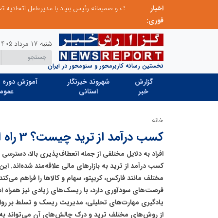
اخبار
نشست مشترک و صمیمانه رئیس بنیاد با مدیرعامل اتحادیه تعاونی‌های توسعه روستایی و منابع طبیعی استان البرز
بخش اول گفت‌وگوی رئیس‌جمهور پزشکیان با م
فوری:
شنبه 17 مرداد 1405
نخستین رسانه کاربرمحور و سئومحور در ایران
گزارش
شهروند خبرنگار
آموزش دوره ه
خبر
استانی
عموم
خانه
کسب درآمد از ترید چیست؟ 3 راه اصولی تا کسب درآمد
افراد به دلایل مختلفی از جمله انعطاف‌پذیری بالا، دسترسی 
کسب درآمد از ترید به بازارهای مالی علاقه‌مند شده‌اند. ای
مختلف مانند فارکس، کریپتو، سهام و کالاها را فراهم می‌کند
فرصت‌های سودآوری دارد، با ریسک‌های زیادی نیز همراه ا
یادگیری مهارت‌های تحلیلی، مدیریت ریسک و تسلط بر روانش
از روش‌های مختلف ترید و درک چالش‌های آن می‌تواند به 