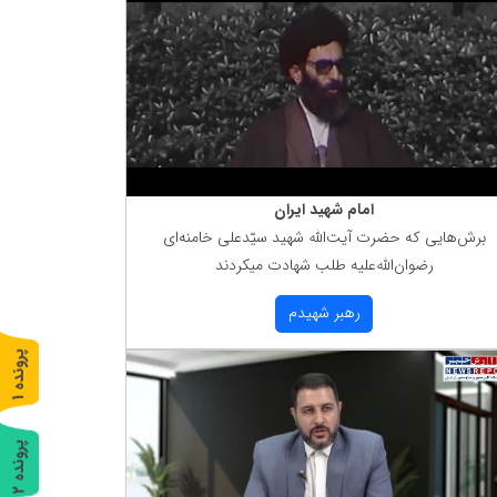
امام شهید ایران
برش‌هایی كه حضرت آیت‌الله شهید سیّدعلی خامنه‌ای
رضوان‌الله‌علیه طلب شهادت میكردند
رهبر شهیدم
پ
1
ر
و
ن
د
ه
پ
2
ر
و
ن
د
ه