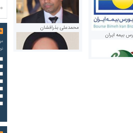
محمدعلی بذرافشان
رس بیمه ایران
مه
نو
مریم حاج نوروز نظری
 و اوراق بهادار
ثق در بازارسرمایه