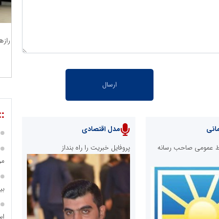
رازه
::
انی
مدل اقتصادی
ابط عمومی صاحب رسانه
پروفایل خبریت را راه بنداز
مر
بی
اس