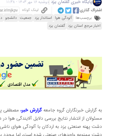
پایگاه خبری گفتمان یزد
دوشنبه 16 مهر 1403 - 11:38
لینک کوتاه
اشتراک گذاری:
برچسب‌ها:
آلودگی هوا
استاندار یزد
جمعیت
دانشجو
دا
اخبار مرجع استان یزد
گفتمان یزد
به گزارش خبرنگاران گروه جامعه
گزارش خبر،
مصطفی پور
مسئولان از انتشار نتایج بررسی دلایل آلایندگی هوا در
دشت پهنه صنعتی یزد به اردکان با آلودگی هوای ناشی 
دشت ممنوعه واحد‌های صنعتی شده است، اما مجدد به ب