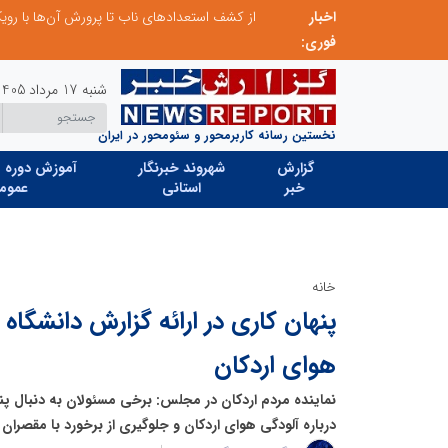
اخبار
صنعت چوب؛ هنر، خلاقیت و اشتغال در کنار هم، که برای بقا نیازمند پشتیبانی از کالای ایرانی است
فوری:
شنبه 17 مرداد 1405
نخستین رسانه کاربرمحور و سئومحور در ایران
گزارش
شهروند خبرنگار
آموزش دوره ه
خبر
استانی
عموم
خانه
پنهان کاری در ارائه گزارش دانشگاه ت
هوای اردکان
نماینده مردم اردکان در مجلس: برخی مسئولان به دنبال پن
درباره آلودگی هوای اردکان و جلوگیری از برخورد با مقصران