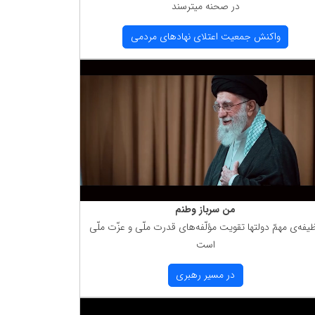
در صحنه میترسند
واكنش جمعیت اعتلای نهادهای مردمی
من سرباز وطنم
یفه‌ی مهمّ دولتها تقویت مؤلّفه‌های قدرت ملّی و عزّت ملّی
است
در مسیر رهبری