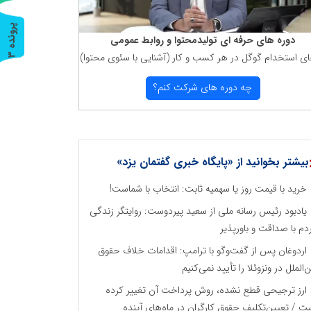
پ
3
دوره های حرفه ای تولیدمحتوا و روابط عمومی
ای استخدام گوگل در هر كسب و كار (آشنایی با سئوی محتوا)
ر
و
ن
د
ه
چه دوره های شركت كنم؟
بیشتر بخوانید از «پایگاه خبری گفتمان یزد»
خرید با قیمت روز یا سهمیه ثابت: انتخاب با شماست!
یادبود رئیس رسانه ملی از سعید پیردوست: روایتگر زندگی
دم با صداقت و باورپذیر
اردوغان پس از گفت‌وگو با ترامپ: اقدامات خلاف حقوق
ن‌الملل در ونزوئلا را تأیید نمی‌کنیم
ارز ترجیحی قطع نشده، روش پرداخت آن تغییر کرده
ت / تعیین‌تکلیف حقوق کارگران در ماه‌های آینده