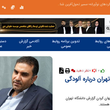
از کشف استعدادهای ناب تا پرورش آن‌ها با رویکردهای نوآورانه؛ مسیر تحول‌آفرین شنای ایران در سطح جهانی
ای روابط
تدوین برنامه روابط
آکادمی گزارش
دستیا
ی
عمومی
خبر
عم
0
0 |
نظر دهید
هران درباره آلودگی
هان کردن گزارش دانشگاه تهران
 هستند.