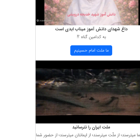
داغ شهدای دانش آموز میناب ابدی است
به كدامین گناه ؟!
ما ملت امام حسینیم
ملت ایران را نترسانید
ما میترسند؛ از ملّت میترسند؛ از ایمانتان میترسند؛ از حضور شما