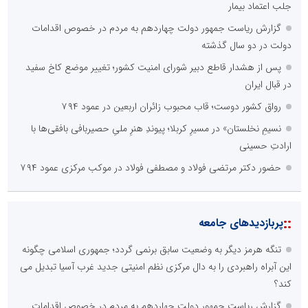
جلب اعتماد بیمار
گزارش ریاست جمهور دولت چهاردهم به مردم در خصوص اقدامات
دولت در دو سال گذشته
پس از هشدار قاطع دبیر شورای امنیت کشور؛ تغییر موضع کاخ سفید
در قبال ایران
رواق کشور دوست؛ قاب محبوب زائران اربعین در عمود ۷۹۴
نسیمِ نخلستان» در مسیرِ کربلا؛ پیوندِ هنرِ ملیِ حصیربافی بافقی‌ها با
ارادتِ حسینی
حضور دکتر مرتضی فولاد و مصطفی فولاد در موکب مرکزی عمود ۷۹۴
::
پربازدیدهای جامعه
تنگه هرمز دیگر به وضعیت سابق برنمی گردد؛ جمهوری اسلامی چگونه
این آبراه راهبردی را به دال مرکزی نظم امنیتی جدید غرب آسیا تبدیل می
کند؟
گزارش ریاست جمهور دولت چهاردهم به مردم در خصوص اقدامات