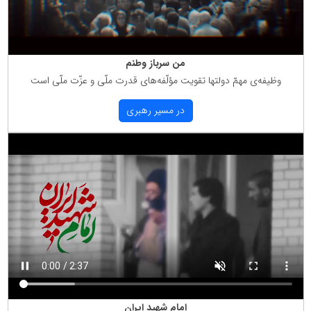
من سرباز وطنم
وظیفه‌ی مهمّ دولتها تقویت مؤلّفه‌های قدرت ملّی و عزّت ملّی است
در مسیر رهبری
امام شهید ایران