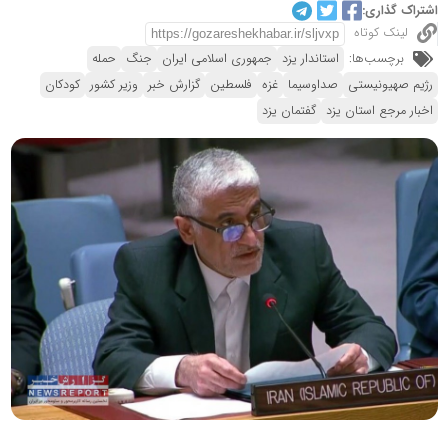
اشتراک گذاری:
لینک کوتاه
برچسب‌ها:
استاندار یزد
جمهوری اسلامی ایران
جنگ
حمله
رژیم صهیونیستی
صداوسیما
غزه
فلسطین
گزارش خبر
وزیر کشور
کودکان
اخبار مرجع استان یزد
گفتمان یزد