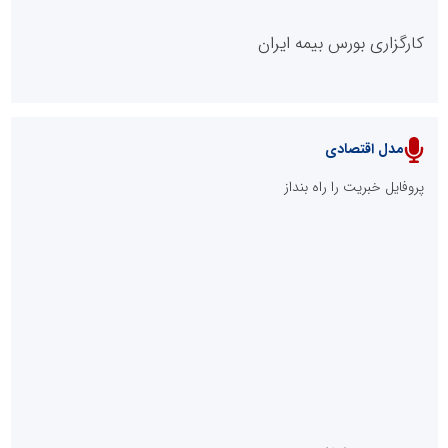
کارگزاری بورس بیمه ایران
مدل اقتصادی
پایگاه خبری نهضت ملی مسکن
پروفایل خبریت را راه بنداز
سازمان بورس و اوراق بهادار
مرجع اخبار موثق در بازارسرمایه
پایگاه خبری گفتمان یزد