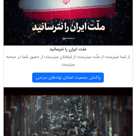
ملت ایران را نترسانید
از شما میترسند؛ از ملّت میترسند؛ از ایمانتان میترسند؛ از حضور شما در صحنه
میترسند
واكنش جمعیت اعتلای نهادهای مردمی