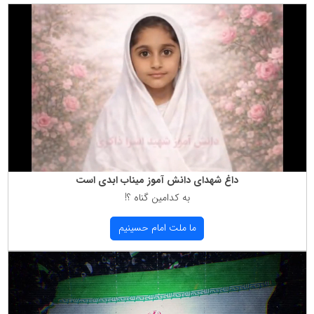
داغ شهدای دانش آموز میناب ابدی است
به كدامین گناه ؟!
ما ملت امام حسینیم