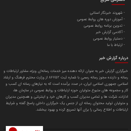
تامین آهن اسفنجی تولیدکنندگان فولاد در کشور
شهروند خبرنگار استانی
آموزش دوره های روابط عمومی
پایگاه اطلاع رسانی اعتلای نهادهای مردمی
تدوین برنامه روابط عمومی
مسعودصادقی
آکادمی گزارش خبر
دستیار روابط عمومی
ارتباط با ما
درباره گزارش خبر
خبرگزاری گزارش خبر به عنوان ارائه دهنده میز خدمات رسانه‌ای ویژه، مشاور ارتباطات و
رسانه و دارنده مجوز رسانه رسمی با شماره ثبت 86752 از وزارت محترم فرهنگ و ارشاد
تریبون
اسلامی جمهوری اسلامی ایران، در صدد برآمده است که به نیازهای رسانه ای کسب و
انتشار گسترده محتوا در رسانه گزارش خبر
کار و مجموعه های متبوع متولیان حوزه ارتباطات و روابط عمومی در سازمان ها،
ادارات، شرکت ها و تمامی مدیران کسب و کارهای خرد و اینترنتی و همچنین مدیران
پایگاه اطلاع رسانی دریا و نفت
و متولیان تولید محتوای رسانه ای از جنس یک خبرگزاری داخلی پاسخ گفته و شرایط
محمدعلی کرمعلی
ارتباطات و اطلاع رسانی را برای آنها تسریع کرده و بهبود ببخشد.