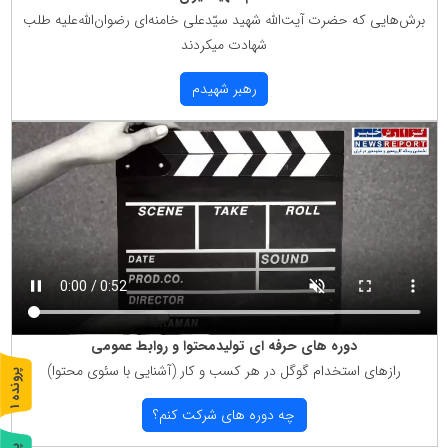
برش‌هایی كه حضرت آیت‌الله شهید سیّدعلی خامنه‌ای رضوان‌الله‌علیه طلب
شهادت میكردند
رهبر شهیدم
دوره های حرفه ای تولیدمحتوا و روابط عمومی
رازهای استخدام گوگل در هر كسب و كار (آشنایی با سئوی محتوا)
پ
1
چه دوره های شركت كنم؟
ر
و
ن
د
ه