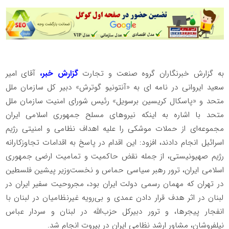
به گزارش خبرنگاران گروه صنعت و تجارت
گزارش خبر،
آقای امیر
سعید ایروانی در نامه ای به «آنتونیو گوترش» دبیر کل سازمان ملل
متحد و «پاسکال کریسین برسویل» رئیس شورای امنیت سازمان ملل
متحد با اشاره به اینکه نیرو‌های مسلح جمهوری اسلامی ایران
مجموعه‌ای از حملات موشکی را علیه اهداف نظامی و امنیتی رژیم
اسرائیل انجام دادند، افزود: این اقدام در پاسخ به اقدامات تجاوزکارانه
رژیم صهیونیستی، از جمله نقض حاکمیت و تمامیت ارضی جمهوری
اسلامی ایران، ترور رهبر سیاسی حماس و نخست‌وزیر پیشین فلسطین
در تهران که مهمان رسمی دولت ایران بود، مجروحیت سفیر ایران در
لبنان در اثر هدف‌ قرار دادن عمدی و بی‌رویه غیرنظامیان در لبنان با
انفجار پیجرها، و ترور دبیرکل حزب‌الله در لبنان و سردار عباس
نیلفروشان، مشاور ارشد نظامی ایران در بیروت انجام شد.