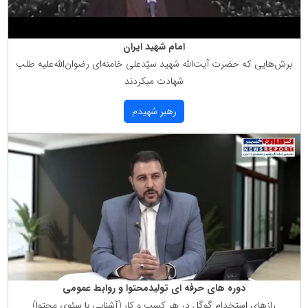
امام شهید ایران
برش‌هایی كه حضرت آیت‌الله شهید سیّدعلی خامنه‌ای رضوان‌الله‌علیه طلب
شهادت میكردند
رهبر شهیدم
دوره های حرفه ای تولیدمحتوا و روابط عمومی
رازهای استخدام گوگل در هر كسب و كار (آشنایی با سئوی محتوا)