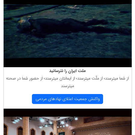
ملت ایران را نترسانید
از شما میترسند؛ از ملّت میترسند؛ از ایمانتان میترسند؛ از حضور شما در صحنه
میترسند
واكنش جمعیت اعتلای نهادهای مردمی