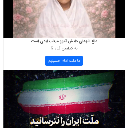
داغ شهدای دانش آموز میناب ابدی است
به كدامین گناه ؟!
ما ملت امام حسینیم