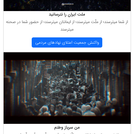
ملت ایران را نترسانید
از شما میترسند؛ از ملّت میترسند؛ از ایمانتان میترسند؛ از حضور شما در صحنه
میترسند
واكنش جمعیت اعتلای نهادهای مردمی
من سرباز وطنم