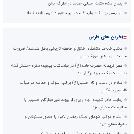
پیمان مکه؛ مثلث امنیتی جدید در اطراف ایران
ال ایستر پوشاک؛ تولید کننده با برند «نوزاد امروز، نابغه فردا»
::
آخرین های فارس
مکتب‌خانه‌ها دانشگاهِ اخلاق و حافظه تاریخی بافق هستند/ ضرورت
مستندسازی هنرِ آموزش سنتی
عطر کریمانه حضرت قاسم(ع) در قیامدشت پیچید؛ سفره «مشکل‌گشا»
به وسعت یک خیریه برگزار شد
سلاح در دست و نام حسین(ع) بر لب؛ سوگ و حماسه در هیأت
فاطمیون اشکنان
روایت مادر شهیده الهام زایری از پیوند شیرخوارگان حسینی با
مظلومیت مادران غزه
افتتاح موکب شهدای جنگ رمضان لامرد با حضور مسئولان و
خانواده‌های شهدا
روایت حضور مردم علامرودشتی در اجتماعات شبانه