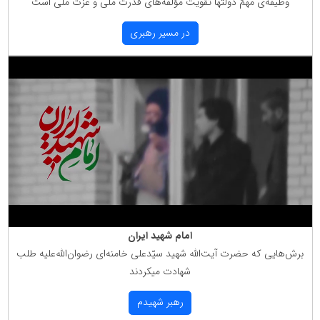
وظیفه‌ی مهمّ دولتها تقویت مؤلّفه‌های قدرت ملّی و عزّت ملّی است
در مسیر رهبری
امام شهید ایران
برش‌هایی كه حضرت آیت‌الله شهید سیّدعلی خامنه‌ای رضوان‌الله‌علیه طلب
شهادت میكردند
رهبر شهیدم