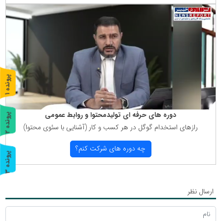
پ
1
ر
و
ن
د
ه
دوره های حرفه ای تولیدمحتوا و روابط عمومی
پ
2
رازهای استخدام گوگل در هر كسب و كار (آشنایی با سئوی محتوا)
ر
و
ن
د
ه
چه دوره های شركت كنم؟
پ
3
ر
و
ن
د
ه
ارسال نظر