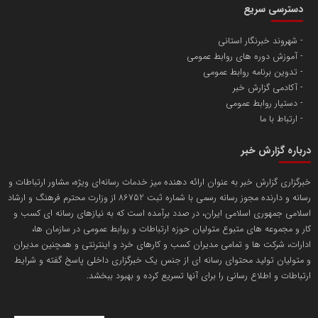
دسترسی سریع
تامین آهن اسفنجی تولیدکنندگان فولاد در کشور
شهروند خبرنگار استانی
آموزش دوره های روابط عمومی
پایگاه اطلاع رسانی اعتلای نهادهای مردمی
تدوین برنامه روابط عمومی
مسعودصادقی
آکادمی گزارش خبر
دستیار روابط عمومی
ارتباط با ما
درباره گزارش خبر
خبرگزاری گزارش خبر به عنوان ارائه دهنده میز خدمات رسانه‌ای ویژه، مشاور ارتباطات و
رسانه و دارنده مجوز رسانه رسمی با شماره ثبت 86752 از وزارت محترم فرهنگ و ارشاد
تریبون
اسلامی جمهوری اسلامی ایران، در صدد برآمده است که به نیازهای رسانه ای کسب و
انتشار گسترده محتوا در رسانه گزارش خبر
کار و مجموعه های متبوع متولیان حوزه ارتباطات و روابط عمومی در سازمان ها،
ادارات، شرکت ها و تمامی مدیران کسب و کارهای خرد و اینترنتی و همچنین مدیران
پایگاه اطلاع رسانی دریا و نفت
و متولیان تولید محتوای رسانه ای از جنس یک خبرگزاری داخلی پاسخ گفته و شرایط
محمدعلی کرمعلی
ارتباطات و اطلاع رسانی را برای آنها تسریع کرده و بهبود ببخشد.