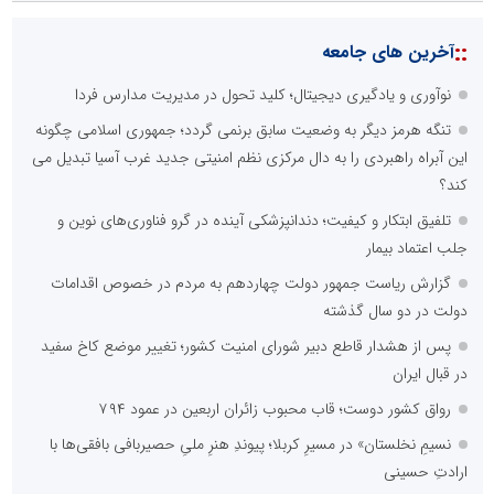
::
آخرین های جامعه
نوآوری و یادگیری دیجیتال؛ کلید تحول در مدیریت مدارس فردا
تنگه هرمز دیگر به وضعیت سابق برنمی گردد؛ جمهوری اسلامی چگونه
این آبراه راهبردی را به دال مرکزی نظم امنیتی جدید غرب آسیا تبدیل می
کند؟
تلفیق ابتکار و کیفیت؛ دندانپزشکی آینده در گرو فناوری‌های نوین و
جلب اعتماد بیمار
گزارش ریاست جمهور دولت چهاردهم به مردم در خصوص اقدامات
دولت در دو سال گذشته
پس از هشدار قاطع دبیر شورای امنیت کشور؛ تغییر موضع کاخ سفید
در قبال ایران
رواق کشور دوست؛ قاب محبوب زائران اربعین در عمود ۷۹۴
نسیمِ نخلستان» در مسیرِ کربلا؛ پیوندِ هنرِ ملیِ حصیربافی بافقی‌ها با
ارادتِ حسینی