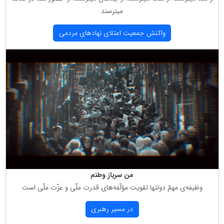
میترسند
واكنش جمعیت اعتلای نهادهای مردمی
من سرباز وطنم
وظیفه‌ی مهمّ دولتها تقویت مؤلّفه‌های قدرت ملّی و عزّت ملّی است
در مسیر رهبری