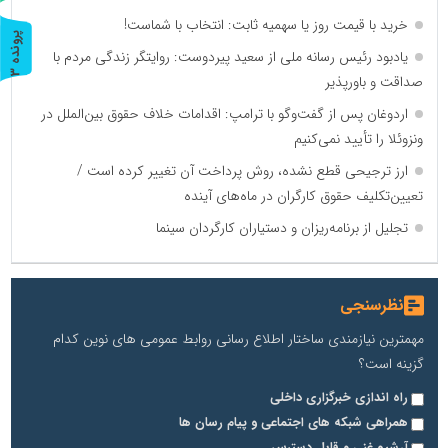
خرید با قیمت روز یا سهمیه ثابت: انتخاب با شماست!
پ
3
یادبود رئیس رسانه ملی از سعید پیردوست: روایتگر زندگی مردم با
ر
و
ن
د
ه
صداقت و باورپذیر
اردوغان پس از گفت‌وگو با ترامپ: اقدامات خلاف حقوق بین‌الملل در
ونزوئلا را تأیید نمی‌کنیم
ارز ترجیحی قطع نشده، روش پرداخت آن تغییر کرده است /
تعیین‌تکلیف حقوق کارگران در ماه‌های آینده
تجلیل از برنامه‌ریزان و دستیاران کارگردان سینما
نظرسنجی
مهمترین نیازمندی ساختار اطلاع رسانی روابط عمومی های نوین کدام
گزینه است؟
راه اندازی خبرگزاری داخلی
همراهی شبکه های اجتماعی و پیام رسان ها
آرشیو غنی و قابل دسترس