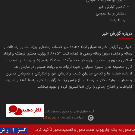
تدوین برنامه روابط عمومی
مسعودصادقی
آکادمی گزارش خبر
دستیار روابط عمومی
ارتباط با ما
درباره گزارش خبر
خبرگزاری گزارش خبر به عنوان ارائه دهنده میز خدمات رسانه‌ای ویژه، مشاور ارتباطات و
رسانه و دارنده مجوز رسانه رسمی با شماره ثبت 86752 از وزارت محترم فرهنگ و ارشاد
تریبون
اسلامی جمهوری اسلامی ایران، در صدد برآمده است که به نیازهای رسانه ای کسب و
انتشار گسترده محتوا در رسانه گزارش خبر
کار و مجموعه های متبوع متولیان حوزه ارتباطات و روابط عمومی در سازمان ها،
ادارات، شرکت ها و تمامی مدیران کسب و کارهای خرد و اینترنتی و همچنین مدیران
پایگاه اطلاع رسانی دریا و نفت
و متولیان تولید محتوای رسانه ای از جنس یک خبرگزاری داخلی پاسخ گفته و شرایط
محمدعلی کرمعلی
ارتباطات و اطلاع رسانی را برای آنها تسریع کرده و بهبود ببخشد.
نظر دهید
کلیه حقوق مادی و معنوی محفوظ است.
| طراحی و توسعه:
آما ویرای کیان
ر و تصمیم‌محور تأکید کرد.
در دنیای امروز ک