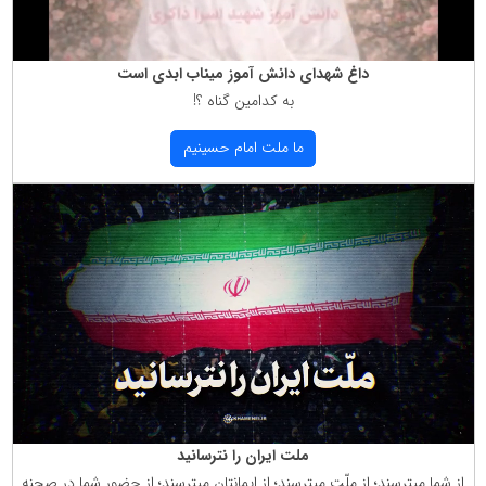
داغ شهدای دانش آموز میناب ابدی است
به كدامین گناه ؟!
ما ملت امام حسینیم
ملت ایران را نترسانید
از شما میترسند؛ از ملّت میترسند؛ از ایمانتان میترسند؛ از حضور شما در صحنه