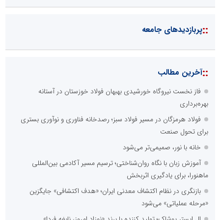
::
پربازدیدهای جامعه
::
آخرین مطالب
فاز نخست نیروگاه خورشیدی بهبهان فولاد خوزستان در آستانه
بهره‌برداری
فولاد هرمزگان در مسیر فولاد سبز؛ رصدخانه فناوری و نوآوری بستری
برای تحول صنعت
خانه با نور، صمیمی‌تر می‌شود
آموزش زبان با نگاه روان‌شناختی؛ ترسیم مسیر آکادمی بین‌المللی
ماهنورا، برای یادگیری اثربخش
بازنگری در نظام اکتشاف معدنی ایران؛ «هدف اکتشافی» جایگزین
«مرحله عملیاتی» می‌شود
ال ایستر پوشاک؛ تولید کننده با برند «نوزاد امروز، نابغه فردا»