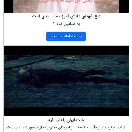
داغ شهدای دانش آموز میناب ابدی است
به كدامین گناه ؟!
ما ملت امام حسینیم
ملت ایران را نترسانید
از شما میترسند؛ از ملّت میترسند؛ از ایمانتان میترسند؛ از حضور شما در صحنه