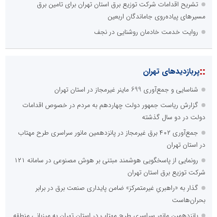
تشریح اقدامات شرکت توزیع برق استان تهران برای تامین برق
مسیرهای پیاده‌روی جاماندگان اربعین
روایت خدمت خادمان روشنایی در نجف
::
پربازدیدهای تهران
شناسایی و جمع‌آوری 699 ماینر غیرمجاز در استان تهران
گزارش ریاست جمهور دولت چهاردهم به مردم در خصوص اقدامات
دولت در دو سال گذشته
جمع‌آوری ۴۰۲ برق غیرمجاز در پانزدهمین مانور سراسری طرح مهتاب
در استان تهران
رونمایی از پاسخگویی هوشمند مبتنی بر هوش مصنوعی در سامانه ۱۲۱
شرکت توزیع برق استان تهران
گذار به «راهبریِ غیرمتمرکز» ضامن پایداری صنعت برق در برابر
بحران‌هاست
پانزدهمین مانور سراسری طرح مهتاب در استان تهران به میزبانی منطقه