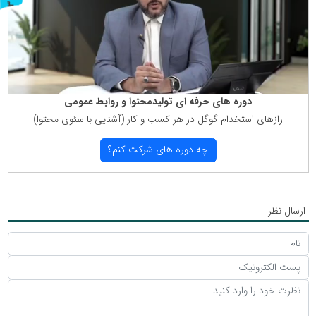
ر
و
ن
د
ه
دوره های حرفه ای تولیدمحتوا و روابط عمومی
رازهای استخدام گوگل در هر كسب و كار (آشنایی با سئوی محتوا)
چه دوره های شركت كنم؟
ارسال نظر