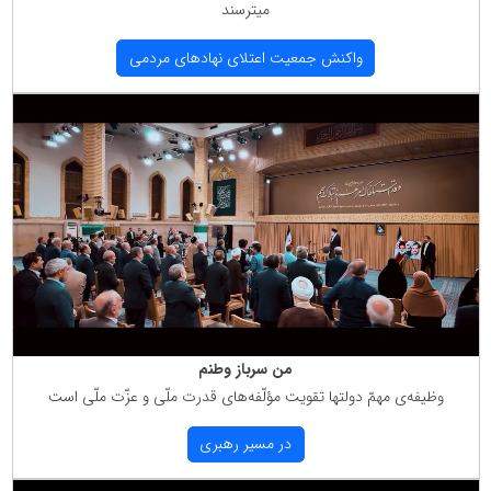
میترسند
واكنش جمعیت اعتلای نهادهای مردمی
من سرباز وطنم
وظیفه‌ی مهمّ دولتها تقویت مؤلّفه‌های قدرت ملّی و عزّت ملّی است
در مسیر رهبری