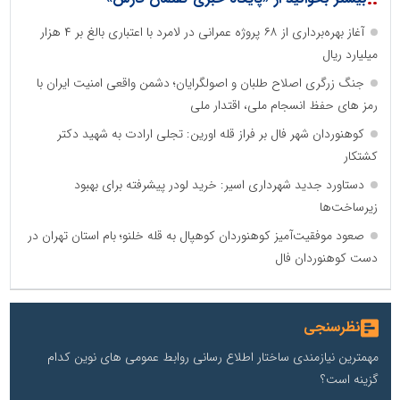
آغاز بهره‌برداری از ۶۸ پروژه عمرانی در لامرد با اعتباری بالغ بر ۴ هزار
میلیارد ریال
جنگ زرگری اصلاح طلبان و اصولگرایان؛ دشمن واقعی امنیت ایران با
رمز های حفظ انسجام ملی، اقتدار ملی
کوهنوردان شهر فال بر فراز قله اورین: تجلی ارادت به شهید دکتر
کشتکار
دستاورد جدید شهرداری اسیر: خرید لودر پیشرفته برای بهبود
زیرساخت‌ها
صعود موفقیت‌آمیز کوهنوردان کوهپال به قله خلنو؛ بام استان تهران در
دست کوهنوردان فال
نظرسنجی
مهمترین نیازمندی ساختار اطلاع رسانی روابط عمومی های نوین کدام
گزینه است؟