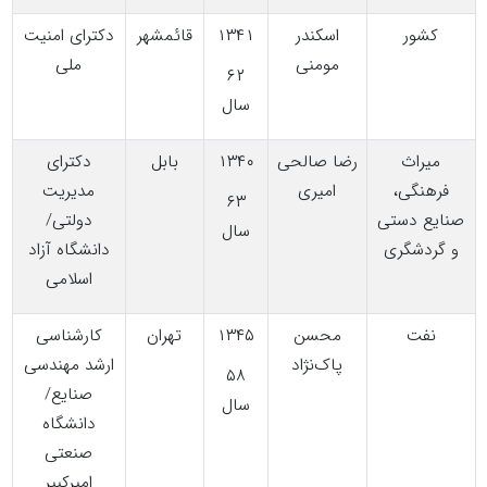
کشور
اسکندر
۱۳۴۱
قائمشهر
دکترای امنیت
مومنی
ملی
۶۲
سال
میراث
رضا صالحی
۱۳۴۰
بابل
دکترای
فرهنگی،
امیری
مدیریت
۶۳
صنایع دستی
دولتی/
سال
و گردشگری
دانشگاه آزاد
اسلامی
نفت
محسن
۱۳۴۵
تهران
کارشناسی
پاک‌نژاد
ارشد مهندسی
۵۸
صنایع/
سال
دانشگاه
صنعتی
امیرکبیر