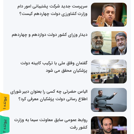
سرپرست جدید شرکت پشتیبانی امور دام
وزارت کشاورزی دولت چهاردهم کیست؟
دیدار وزرای کشور دولت دوازدهم و چهاردهم
گفتمان وفاق ملی با ترکیب کابینه دولت
پزشکیان محقق می شود
الیاس حضرتی چه کسی را بعنوان دبیر شورای
اطلاع رسانی دولت پزشکیان معرفی کرد؟
پ
1
ر
و
ن
د
ه
روابط عمومی سابق معاونت سیما به وزارت
پ
2
کشور رفت
ر
و
ن
د
ه