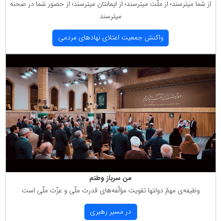
از شما میترسند؛ از ملّت میترسند؛ از ایمانتان میترسند؛ از حضور شما در صحنه
میترسند
واكنش جمعیت اعتلای نهادهای مردمی
من سرباز وطنم
وظیفه‌ی مهمّ دولتها تقویت مؤلّفه‌های قدرت ملّی و عزّت ملّی است
در مسیر رهبری