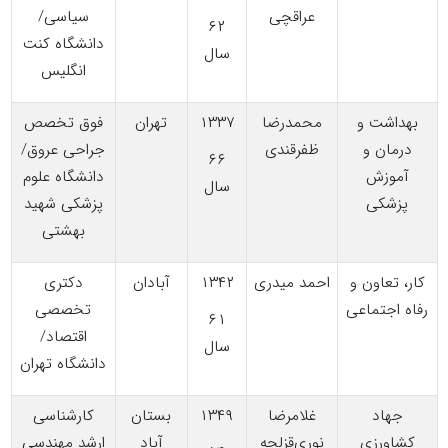
عراقچی
سیاسی/
۶۲
دانشگاه کنت
سال
انگلیس
بهداشت و
محمدرضا
۱۳۳۷
تهران
فوق تخصص
درمان و
ظفرقندی
جراحی عروق/
۶۶
آموزش
دانشگاه علوم
سال
پزشکی
پزشکی شهید
بهشتی
کار، تعاون و
احمد میدری
۱۳۴۲
آبادان
دکتری
رفاه اجتماعی
تخصصی
۶۱
اقتصاد/
سال
دانشگاه تهران
جهاد
غلامرضا
۱۳۴۹
بستان
کارشناسی
کشاورزی
نوری‌قزلجه
آباد
ارشد مهندسی