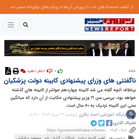
از کشف استعدادهای ناب تا پرورش آن‌ها با رویکردهای نوآورانه؛ مسیر تحول‌آفرین شنای ایران در سطح جهانی
0
0 |
خانه
نظر دهید
ناگفتتی های وزرای پیشنهادی کابینه دولت پزشکیان
برخلاف آنچه گفته می شد کابینه چهاردهم جوانتر از کابینه های گذشته
خواهد بود، بررسی سن ۱۹ وزیر پیشنهادی حکایت از آن دارد که میانگین
سنی این کابینه نزدیک به ۶۰ سال است.
پایگاه آموزشی احمد باقری
دوشنبه 22 مرداد 1403 - 08:41
اشتراک گذاری:
لینک کوتاه
برچسب‌ها:
تغییر کابینه دولت
خبرگزاری گزارش خبر
مسعود پزشکیان