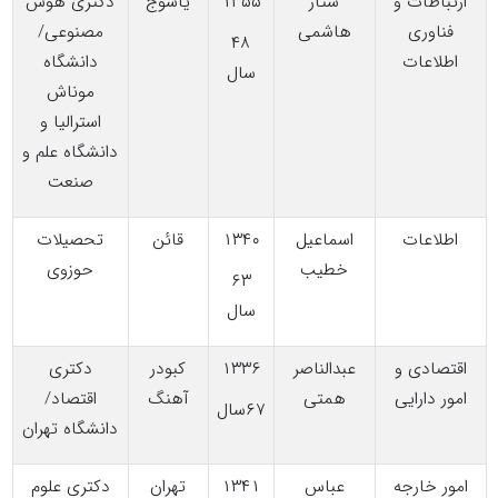
ارتباطات و
ستار
۱۳۵۵
یاسوج
دکتری هوش
فناوری
هاشمی
مصنوعی/
۴۸
اطلاعات
دانشگاه
سال
موناش
استرالیا و
دانشگاه علم و
صنعت
اطلاعات
اسماعیل
۱۳۴۰
قائن
تحصیلات
خطیب
حوزوی
۶۳
سال
اقتصادی و
عبدالناصر
۱۳۳۶
کبودر
دکتری
امور دارایی
همتی
آهنگ
اقتصاد/
۶۷سال
دانشگاه تهران
امور خارجه
عباس
۱۳۴۱
تهران
دکتری علوم