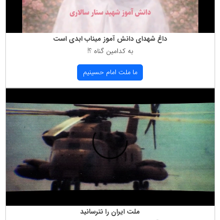
داغ شهدای دانش آموز میناب ابدی است
به كدامین گناه ؟!
ما ملت امام حسینیم
ملت ایران را نترسانید