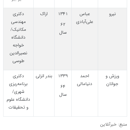
نیرو
عباس
۱۳۴۱
اراک
دکتری
علی‌آبادی
مهندسی
۶۲
مکانیک/
سال
دانشگاه
خواجه
نصیرالدین
طوسی
ورزش و
احمد
۱۳۳۹
بندر انزلی
دکتری
جوانان
دنیامالی
برنامه‌ریزی
۶۴
شهری/
سال
دانشگاه علوم
و تحقیقات
منبع: خبرآنلاین