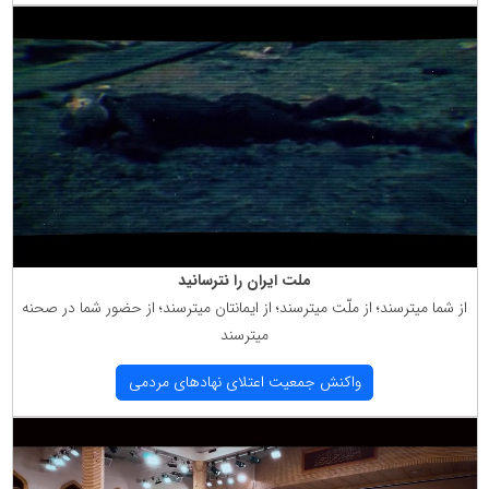
ملت ایران را نترسانید
از شما میترسند؛ از ملّت میترسند؛ از ایمانتان میترسند؛ از حضور شما در صحنه
میترسند
واكنش جمعیت اعتلای نهادهای مردمی