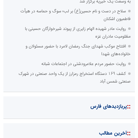
به وسعت یک خیریه برگزار شد
سلاح در دست و نام حسین(ع) بر لب؛ سوگ و حماسه در هیأت
فاطمیون اشکنان
روایت مادر شهیده الهام زایری از پیوند شیرخوارگان حسینی با
مظلومیت مادران غزه
افتتاح موکب شهدای جنگ رمضان لامرد با حضور مسئولان و
خانواده‌های شهدا
روایت حضور مردم علامرودشتی در اجتماعات شبانه
کشف 169 دستگاه استخراج رمزارز از یک واحد صنعتی در شهرک
صنعتی شمس آباد
::
پربازدیدهای فارس
::
آخرین مطالب