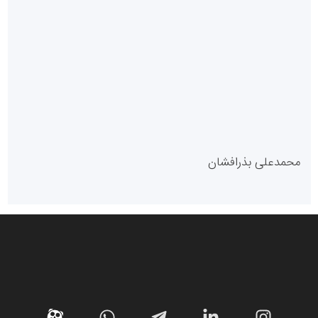
سازمان بورس و اوراق بهادار
مرجع اخبار موثق در بازارسرمایه
پایگاه خبری گفتمان یزد
محمدعلی بذرافشان
سازمان صنعت،معدن و تجارت