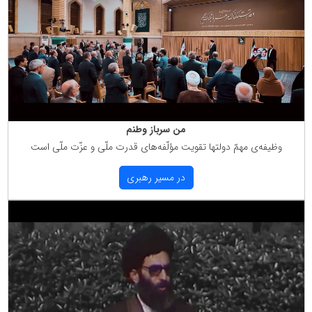
من سرباز وطنم
وظیفه‌ی مهمّ دولتها تقویت مؤلّفه‌های قدرت ملّی و عزّت ملّی است
در مسیر رهبری