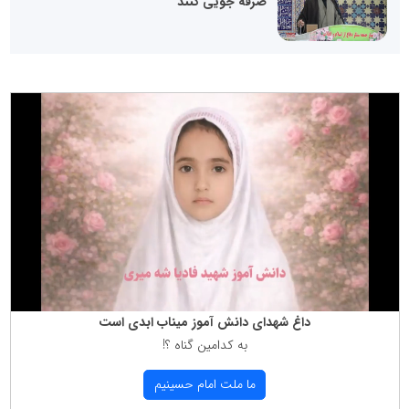
صرفه جویی کنند
داغ شهدای دانش آموز میناب ابدی است
به كدامین گناه ؟!
ما ملت امام حسینیم