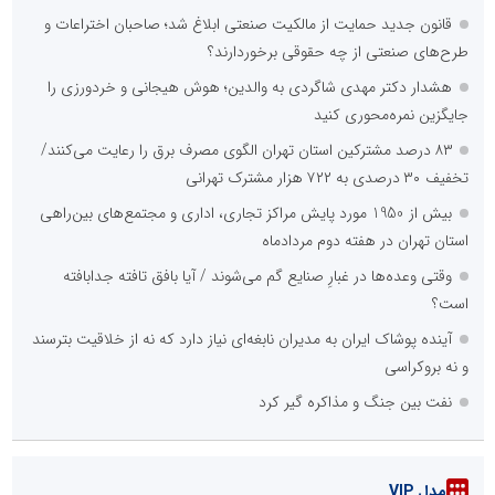
قانون جدید حمایت از مالکیت صنعتی ابلاغ شد؛ صاحبان اختراعات و
طرح‌های صنعتی از چه حقوقی برخوردارند؟
هشدار دکتر مهدی شاگردی به والدین؛ هوش هیجانی و خردورزی را
جایگزین نمره‌محوری کنید
۸۳ درصد مشترکین استان تهران الگوی مصرف برق را رعایت می‌کنند/
تخفیف ۳۰ درصدی به ۷۲۲ هزار مشترک تهرانی
بیش از 1950 مورد پایش مراکز تجاری، اداری و مجتمع‌های بین‌راهی
استان تهران در هفته دوم مردادماه
وقتی وعده‌ها در غبارِ صنایع گم می‌شوند / آیا بافق تافته جدابافته
است؟
آینده پوشاک ایران به مدیران نابغه‌ای نیاز دارد که نه از خلاقیت بترسند
و نه بروکراسی
نفت بین جنگ و مذاکره گیر کرد
مدل VIP